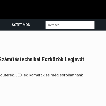
SÖTÉT MÓD
Számítástechnikai Eszközök Legjavát
 routerek, LED-ek, kamerák és még sorolhatnánk