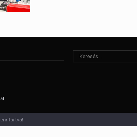
lat
enntartva!