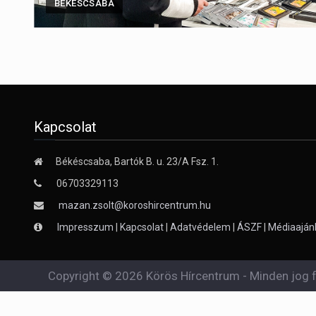
BÉKÉSCSABA
Kapcsolat
Békéscsaba, Bartók B. u. 23/A Fsz. 1.
06703329113
mazan.zsolt@koroshircentrum.hu
Impresszum
|
Kapcsolat
|
Adatvédelem
|
ÁSZF
|
Médiaaján
Copyright © 2026 Körös Hírcentrum - Minden jog f