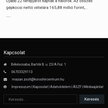
Újabb 22 terepjárót kaptak a halőrök. Az összes
gépkocsi nettó vételára 165,88 millió forint,…
Kapcsolat
Békéscsaba, Bartók B. u. 23/A Fsz. 1.
06703329113
mazan.zsolt@koroshircentrum.hu
Impresszum
|
Kapcsolat
|
Adatvédelem
|
ÁSZF
|
Médiaajánlat