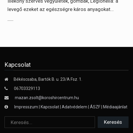
Illékony szerves vegyületek, gombák, Legionella: a
levegő ezeket az egészségre káros anyagokat…
Kapcsolat
Békéscsaba, Bartók B. u. 23/A Fsz. 1.
06703329113
mazan.zsolt@koroshircentrum.hu
Impresszum
|
Kapcsolat
|
Adatvédelem
|
ÁSZF
|
Médiaajánlat