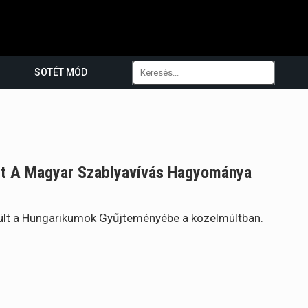
SÖTÉT MÓD
t A Magyar Szablyavívás Hagyománya
rült a Hungarikumok Gyűjteményébe a közelmúltban.