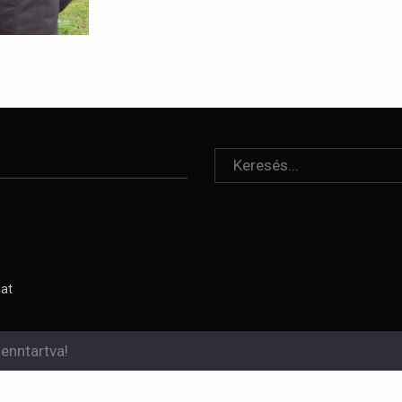
lat
enntartva!