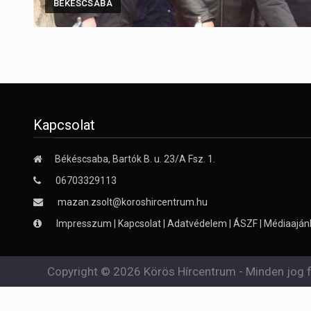
BÉKÉSCSABA
Kapcsolat
Békéscsaba, Bartók B. u. 23/A Fsz. 1.
06703329113
mazan.zsolt@koroshircentrum.hu
Impresszum
|
Kapcsolat
|
Adatvédelem
|
ÁSZF
|
Médiaaján
Copyright © 2026 Körös Hírcentrum - Minden jog f