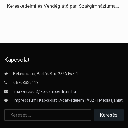
Kereskedelmi és Vendéglátóipari Szakgimnáziuma…
Kapcsolat
Békéscsaba, Bartók B. u. 23/A Fsz. 1.
06703329113
mazan.zsolt@koroshircentrum.hu
Impresszum
|
Kapcsolat
|
Adatvédelem
|
ÁSZF
|
Médiaajánlat