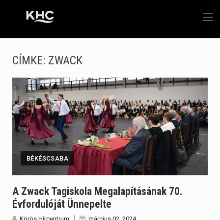
CÍMKE:
ZWACK
BÉKÉSCSABA
A Zwack Tagiskola Megalapításának 70.
Évfordulóját Ünnepelte
Körös Hírcentrum
március 02, 2024