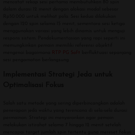
mencatat rekap sesi pertama membutuhkan 80 spin
dalam durasi 12 menit dengan alokasi modal sebesar
Rp50.000 untuk melihat pola. Sesi kedua dilakukan
dengan 120 spin selama 15 menit, sementara sesi ketiga
menggunakan variasi yang lebih dinamis untuk menguji
respons sistem. Pendokumentasian yang rapi seperti ini
memungkinkan pemain memiliki referensi objektif
mengenai bagaimana
RTP PG Soft
berfluktuasi sepanjang
sesi pengamatan berlangsung.
Implementasi Strategi Jeda untuk
Optimalisasi Fokus
Salah satu metode yang sering diperbincangkan adalah
penerapan jeda waktu yang terencana di sela-sela durasi
permainan. Strategi ini menyarankan agar pemain
melakukan istirahat selama 7 hingga 12 menit setelah
mencapai target jumlah spin tertentu guna mereset fokus