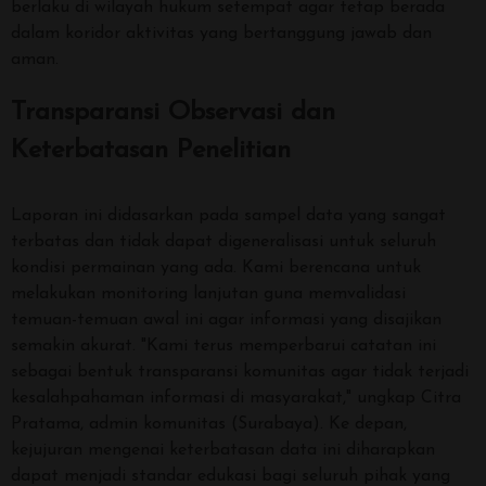
berlaku di wilayah hukum setempat agar tetap berada
dalam koridor aktivitas yang bertanggung jawab dan
aman.
Transparansi Observasi dan
Keterbatasan Penelitian
Laporan ini didasarkan pada sampel data yang sangat
terbatas dan tidak dapat digeneralisasi untuk seluruh
kondisi permainan yang ada. Kami berencana untuk
melakukan monitoring lanjutan guna memvalidasi
temuan-temuan awal ini agar informasi yang disajikan
semakin akurat. "Kami terus memperbarui catatan ini
sebagai bentuk transparansi komunitas agar tidak terjadi
kesalahpahaman informasi di masyarakat," ungkap Citra
Pratama, admin komunitas (Surabaya). Ke depan,
kejujuran mengenai keterbatasan data ini diharapkan
dapat menjadi standar edukasi bagi seluruh pihak yang