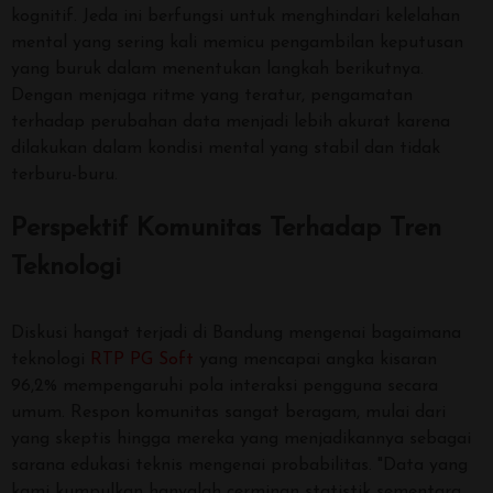
kognitif. Jeda ini berfungsi untuk menghindari kelelahan
mental yang sering kali memicu pengambilan keputusan
yang buruk dalam menentukan langkah berikutnya.
Dengan menjaga ritme yang teratur, pengamatan
terhadap perubahan data menjadi lebih akurat karena
dilakukan dalam kondisi mental yang stabil dan tidak
terburu-buru.
Perspektif Komunitas Terhadap Tren
Teknologi
Diskusi hangat terjadi di Bandung mengenai bagaimana
teknologi
RTP PG Soft
yang mencapai angka kisaran
96,2% mempengaruhi pola interaksi pengguna secara
umum. Respon komunitas sangat beragam, mulai dari
yang skeptis hingga mereka yang menjadikannya sebagai
sarana edukasi teknis mengenai probabilitas. "Data yang
kami kumpulkan hanyalah cerminan statistik sementara,