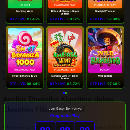
Mahjong Ways
Gates of Olympus Super
Starlight Princess
Scatter
RTP LIVE:
97.45%
RTP LIVE:
98.12%
RTP LIVE:
97.88%
Show More
Para pengamat tren digital di Jakarta baru saja merilis
laporan analisis mengenai dinamika algoritma permainan
pada 5 Juni 2026, yang menyoroti pergeseran nilai Return
to Player senilai Rp150.000 pada periode pengamatan
tertentu. Fenomena ini menarik perhatian komunitas
daring yang mencoba memetakan bagaimana sistem
Sweet Bonanza 1000
Mahjong Wins 3 - Black
Wild Bandito
bekerja secara teknis tepat pada pukul 21.30 WIB untuk
Scatter
RTP LIVE:
98.44%
RTP LIVE:
98.72%
RTP LIVE:
97.66%
memahami mekanisme perubahan data yang terjadi.
Analisis Dinamika Algoritma dalam
Ekosistem Hiburan Digital
Jam Gacor Berikutnya
Pragmatic Play
Observasi yang dilakukan oleh komunitas pegiat data di
00
00
00