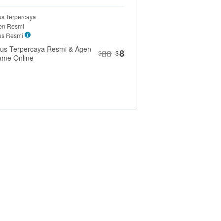
88
lar License
$
SELECTED
luded:
us Terpercaya
luded:
by you or one client, in a single end
en Resmi
luded:
tus Resmi
uct which end users
are not
charged for.
otal price includes the item price and a
tus Terpercaya Resmi & Agen
80
8
$
$
 fee.
me Online