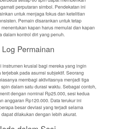
gamati perputaran simbol. Pendekatan ini
inkan untuk menjaga fokus dan ketelitian
nsisten. Pemain disarankan untuk tetap
m menentukan kapan harus memulai dan kapan
a dalam kontrol diri yang penuh.
n Log Permainan
 instrumen krusial bagi mereka yang ingin
a terjebak pada asumsi subjektif. Seorang
iasanya membagi aktivitasnya menjadi tiga
spin dalam satu durasi waktu. Sebagai contoh,
menit dengan nominal Rp25.000, sesi kedua
an anggaran Rp120.000. Data terukur ini
berapa besar deviasi yang terjadi selama
 dapat dilakukan dengan lebih akurat.
 Jeda dalam Sesi