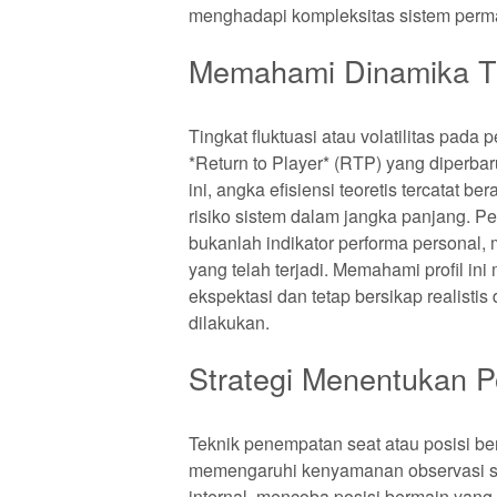
menghadapi kompleksitas sistem perm
Memahami Dinamika Ti
Tingkat fluktuasi atau volatilitas pada 
*Return to Player* (RTP) yang diperbar
ini, angka efisiensi teoretis tercatat 
risiko sistem dalam jangka panjang. Pe
bukanlah indikator performa personal, m
yang telah terjadi. Memahami profil 
ekspektasi dan tetap bersikap realisti
dilakukan.
Strategi Menentukan P
Teknik penempatan seat atau posisi be
memengaruhi kenyamanan observasi se
internal, mencoba posisi bermain yang