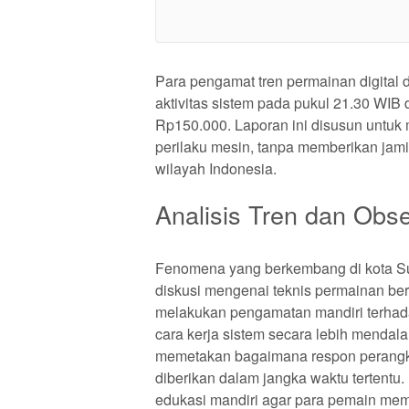
Para pengamat tren permainan digital d
aktivitas sistem pada pukul 21.30 WIB 
Rp150.000. Laporan ini disusun untuk 
perilaku mesin, tanpa memberikan jami
wilayah Indonesia.
Analisis Tren dan Obse
Fenomena yang berkembang di kota S
diskusi mengenai teknis permainan ber
melakukan pengamatan mandiri terhada
cara kerja sistem secara lebih mendal
memetakan bagaimana respon perangka
diberikan dalam jangka waktu tertentu
edukasi mandiri agar para pemain memili