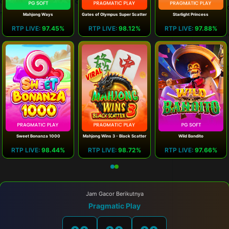
Regula
Mahjong Ways
Gates of Olympus Super Scatter
Starlight Princess
Regu
RTP LIVE:
97.45%
RTP LIVE:
98.12%
RTP LIVE:
97.88%
Inc
Si
Use, 
Inc
Ag
prod
Inc
Si
The t
Si
buyer
Ga
View
license
details
Sweet Bonanza 1000
Mahjong Wins 3 - Black Scatter
Wild Bandito
RTP LIVE:
98.44%
RTP LIVE:
98.72%
RTP LIVE:
97.66%
Jam Gacor Berikutnya
Pragmatic Play