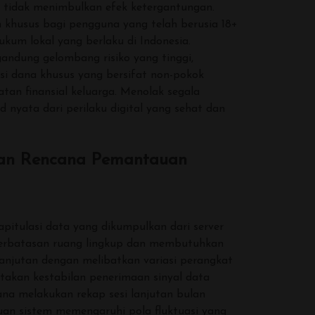
 tidak menimbulkan efek ketergantungan.
kan khusus bagi pengguna yang telah berusia 18+
ukum lokal yang berlaku di Indonesia.
andung gelombang risiko yang tinggi,
si dana khusus yang bersifat non-pokok
an finansial keluarga. Menolak segala
d nyata dari perilaku digital yang sehat dan
 dan Rencana Pemantauan
itulasi data yang dikumpulkan dari server
terbatasan ruang lingkup dan membutuhkan
lanjutan dengan melibatkan variasi perangkat
akan kestabilan penerimaan sinyal data
cana melakukan rekap sesi lanjutan bulan
an sistem memengaruhi pola fluktuasi yang