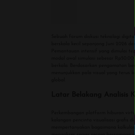
Sebuah forum diskusi teknologi digit
berskala kecil sepanjang Juni 2026 
Pemantauan intensif yang dimulai te
modal awal simulasi sebesar Rp50.00
berkala. Berdasarkan pengamatan berk
menunjukkan pola visual yang terus b
global.
Latar Belakang Analisis K
Perkembangan platform hiburan virtu
kalangan pencinta visualisasi grafis 
mempertanyakan bagaimana kalkulasi i
mengakses server secara bersamaan 