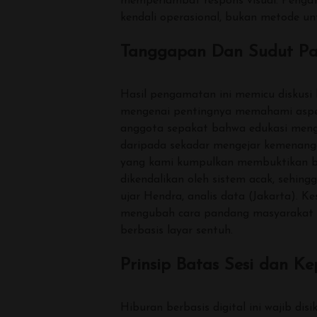
memperlambat respons visual. Pengat
kendali operasional, bukan metode un
Tanggapan Dan Sudut P
Hasil pengamatan ini memicu diskusi 
mengenai pentingnya memahami aspek 
anggota sepakat bahwa edukasi mengen
daripada sekadar mengejar kemenanga
yang kami kumpulkan membuktikan ba
dikendalikan oleh sistem acak, sehi
ujar Hendra, analis data (Jakarta). 
mengubah cara pandang masyarakat l
berbasis layar sentuh.
Prinsip Batas Sesi dan K
Hiburan berbasis digital ini wajib dis