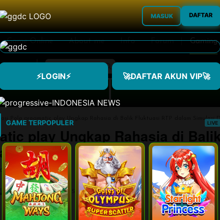
Situs Te
DAFTAR
MASUK
Game Online
About me
Info
Forum
Gaming
Situs
me Online
Game
⚡LOGIN⚡
🚀DAFTAR AKUN VIP🚀
Online
Resmi
uasi Pola pragmatic play Ungkap Rahasia di Balik Fluktuasi RTP dalam Simulasi D
GAME TERPOPULER
LIVE
atic play Ungkap Rahasia di Bali
al
ales
RESMI
Comments
Support
410
4,594