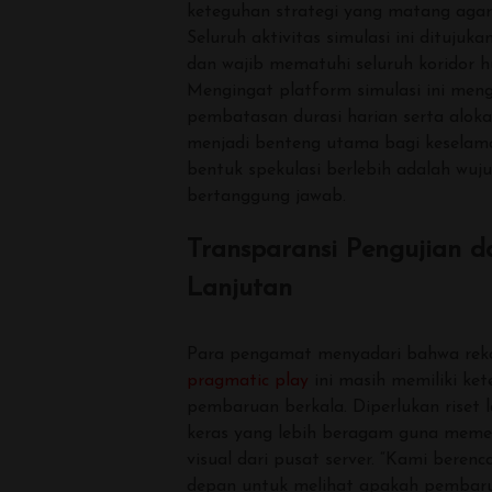
keteguhan strategi yang matang agar
Seluruh aktivitas simulasi ini dituju
dan wajib mematuhi seluruh koridor h
Mengingat platform simulasi ini meng
pembatasan durasi harian serta aloka
menjadi benteng utama bagi keselamat
bentuk spekulasi berlebih adalah wuju
bertanggung jawab.
Transparansi Pengujian
Lanjutan
Para pengamat menyadari bahwa rekap
pragmatic play
ini masih memiliki ke
pembaruan berkala. Diperlukan riset 
keras yang lebih beragam guna memet
visual dari pusat server. “Kami beren
depan untuk melihat apakah pembaru