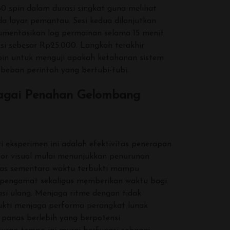
 spin dalam durasi singkat guna melihat
da layar pemantau. Sesi kedua dilanjutkan
mentasikan log permainan selama 15 menit
si sebesar Rp25.000. Langkah terakhir
pin untuk menguji apakah ketahanan sistem
 beban perintah yang bertubi-tubi.
bagai Penahan Gelombang
i eksperimen ini adalah efektivitas penerapan
ator visual mulai menunjukkan penurunan
vitas sementara waktu terbukti mampu
 pengamat sekaligus memberikan waktu bagi
si ulang. Menjaga ritme dengan tidak
ukti menjaga performa perangkat lunak
panas berlebih yang berpotensi