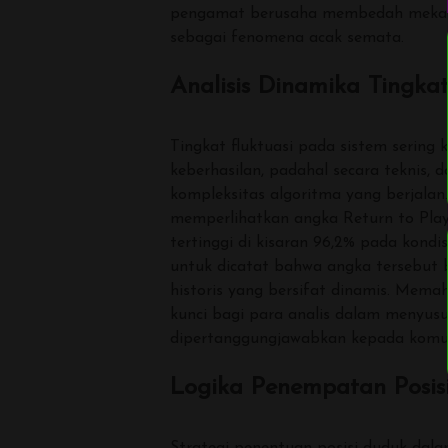
pengamat berusaha membedah mekani
sebagai fenomena acak semata.
Analisis Dinamika Tingka
Tingkat fluktuasi pada sistem sering 
keberhasilan, padahal secara teknis, 
kompleksitas algoritma yang berjala
memperlihatkan angka Return to Play
tertinggi di kisaran 96,2% pada kondi
untuk dicatat bahwa angka tersebut b
historis yang bersifat dinamis. Mema
kunci bagi para analis dalam menyusu
dipertanggungjawabkan kepada komun
Logika Penempatan Posis
Strategi penentuan posisi duduk dala