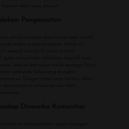
m laporan akhir yang disusun.
a dalam Pengamatan
kan untuk menjaga objektivitas hasil adalah
jeda waktu secara konsisten. Teknik ini
i sejenak selama 15 menit setelah
f, guna menghindari kelelahan kognitif saat
naan jeda ini bertujuan untuk menjaga fokus
lihat pola-pola halus yang mungkin
us-menerus. Dengan ritme yang teratur, data
h dari pengaruh emosional dan lebih
benarnya.
rhadap Dinamika Komunitas
struktur ini mendapatkan respon beragam