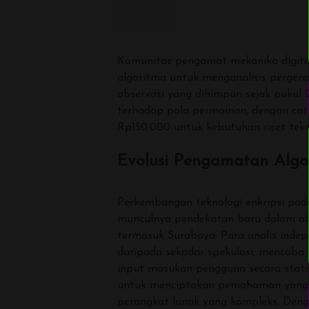
Komunitas pengamat mekanika digital
algoritma untuk menganalisis perger
observasi yang dihimpun sejak pukul 
terhadap pola permainan, dengan cat
Rp150.000 untuk kebutuhan riset tekn
Evolusi Pengamatan Algo
Perkembangan teknologi enkripsi pada
munculnya pendekatan baru dalam obs
termasuk Surabaya. Para analis indepe
daripada sekadar spekulasi, mencob
input masukan pengguna secara statis
untuk menciptakan pemahaman yang le
perangkat lunak yang kompleks. Deng