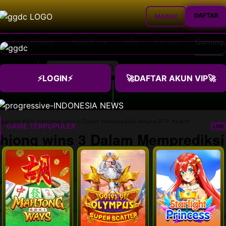
Situs Te
DAFTAR
MASUK
Game Online
About me
Info
Forum
Gaming
Situs
me Online
Game
⚡LOGIN⚡
🚀DAFTAR AKUN VIP🚀
Online
Resmi
ggulan Pola mahjong wins 3 Dalam Memprediksi Angka RTP Akurat
GAME TERPOPULER
LIVE
hjong wins 3 Dalam Memprediksi
ales
RESMI
Comments
Support
410
4,594
Regula