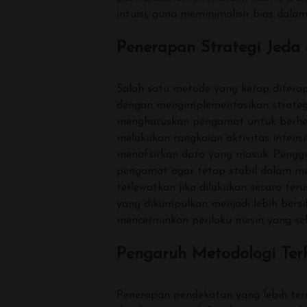
intuisi, guna meminimalisir bias dala
Penerapan Strategi Jed
Salah satu metode yang kerap diterap
dengan mengimplementasikan strategi 
mengharuskan pengamat untuk berhent
melakukan rangkaian aktivitas intensi
menafsirkan data yang masuk. Penggu
pengamat agar tetap stabil dalam me
terlewatkan jika dilakukan secara ter
yang dikumpulkan menjadi lebih bersi
mencerminkan perilaku mesin yang se
Pengaruh Metodologi Te
Penerapan pendekatan yang lebih ter