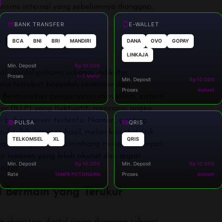
sme internal yang sebelumnya dianggap
BANK TRANSFER
E-WALLET
t Fluktuasi Data
BCA
BNI
BRI
MANDIRI
DANA
OVO
GOPAY
LINKAJA
Min. Deposit
Rp 10.000
kali disalahpahami sebagai indikator
Proses
1-3 Menit
Min. Deposit
Rp 10.000
data tersebut hanyalah cerminan dari
Proses
Instant
n. Berdasarkan pengamatan mendalam, sistem
er (RTP) yang fluktuatif, mencapai angka
si beban server tertentu. Namun, penting
PULSA
QRIS
ukanlah jaminan hasil, melainkan statistik
TELKOMSEL
XL
QRIS
hami pergerakan gelombang risiko ini menjadi
n laporan yang lebih akurat dan dapat
Min. Deposit
Rp 10.000
Min. Deposit
Rp 10.000
itas.
Rate
TANPA POTONGAN
Proses
Instant
i Bermain yang Terukur
m ekosistem digital sering dianggap sebagai