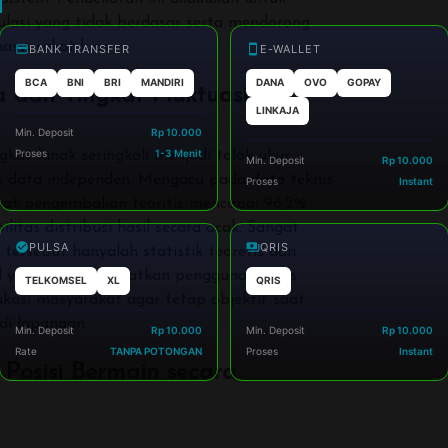
lasi yang tidak berdasar serta mendorong
masyarakat luas.
BANK TRANSFER
E-WALLET
BCA
BNI
BRI
MANDIRI
DANA
OVO
GOPAY
a dan Tingkat Fluktuasi
LINKAJA
Min. Deposit
Rp 10.000
Proses
1-3 Menit
kat lunak seringkali menjadi tolok ukur
Min. Deposit
Rp 10.000
is data independen. Mengacu pada data teknis
Proses
Instant
kat pengembalian teoritis mencapai 96,2%
itas distribusi hasil secara acak. Sangat
PULSA
QRIS
ersebut hanyalah statistik teoretis dan
l yang akan didapatkan pengguna. Fokus
TELKOMSEL
XL
QRIS
kasi masyarakat agar tetap objektif saat
 di lapangan.
Min. Deposit
Rp 10.000
Min. Deposit
Rp 10.000
Rate
TANPA POTONGAN
Proses
Instant
Posisi Bermain secara