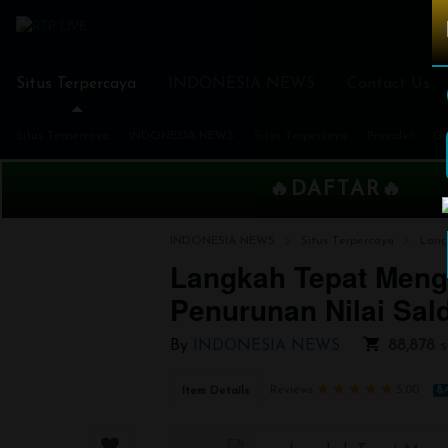
Situs Terpercaya
INDONESIA NEWS
Contact Us
Situs Terpercaya
INDONESIA NEWS
Situs Terpercaya
Provider
Ga
🔥DAFTAR🔥
INDONESIA NEWS
Situs Terpercaya
Lang
Langkah Tepat Mengu
Penurunan Nilai Sal
By
INDONESIA NEWS
88,878
s
5.00
Reviews
5.00
Item Details
8,
stars