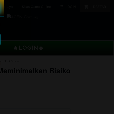
rpercaya
Situs Game Online
LOGIN
DAFTAR
🔥LOGIN🔥
n Nilai Saldo
 Meminimalkan Risiko