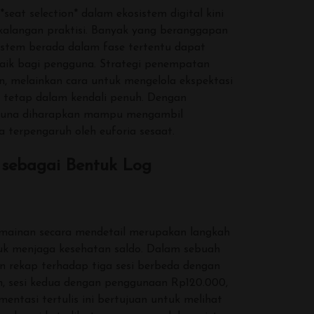
eat selection* dalam ekosistem digital kini
 kalangan praktisi. Banyak yang beranggapan
stem berada dalam fase tertentu dapat
aik bagi pengguna. Strategi penempatan
an, melainkan cara untuk mengelola ekspektasi
 tetap dalam kendali penuh. Dengan
guna diharapkan mampu mengambil
 terpengaruh oleh euforia sesaat.
 sebagai Bentuk Log
rmainan secara mendetail merupakan langkah
tuk menjaga kesehatan saldo. Dalam sebuah
n rekap terhadap tiga sesi berbeda dengan
in, sesi kedua dengan penggunaan Rp120.000,
mentasi tertulis ini bertujuan untuk melihat