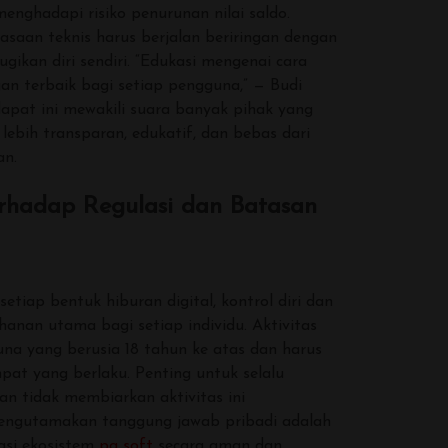
nghadapi risiko penurunan nilai saldo.
aan teknis harus berjalan beriringan dengan
ugikan diri sendiri. “Edukasi mengenai cara
gan terbaik bagi setiap pengguna,” — Budi
apat ini mewakili suara banyak pihak yang
lebih transparan, edukatif, dan bebas dari
an.
rhadap Regulasi dan Batasan
etiap bentuk hiburan digital, kontrol diri dan
hanan utama bagi setiap individu. Aktivitas
una yang berusia 18 tahun ke atas dan harus
at yang berlaku. Penting untuk selalu
an tidak membiarkan aktivitas ini
Mengutamakan tanggung jawab pribadi adalah
asi ekosistem
pg soft
secara aman dan