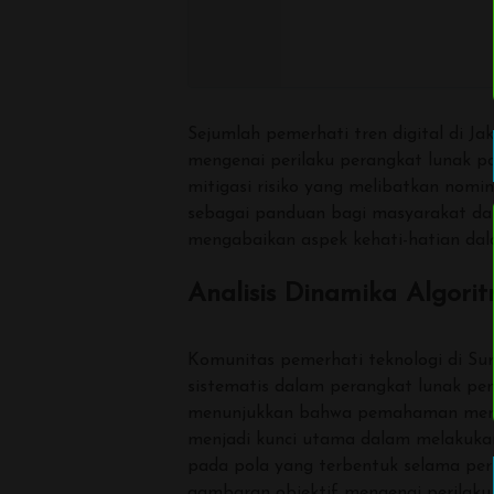
Sejumlah pemerhati tren digital di Jak
mengenai perilaku perangkat lunak p
mitigasi risiko yang melibatkan nomin
sebagai panduan bagi masyarakat d
mengabaikan aspek kehati-hatian dala
Analisis Dinamika Algori
Komunitas pemerhati teknologi di S
sistematis dalam perangkat lunak peny
menunjukkan bahwa pemahaman mend
menjadi kunci utama dalam melakukan
pada pola yang terbentuk selama pe
gambaran objektif mengenai perilaku 