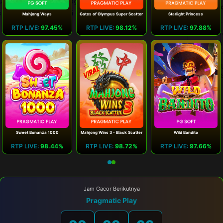
Regula
Mahjong Ways
Gates of Olympus Super Scatter
Starlight Princess
Regu
RTP LIVE:
97.45%
RTP LIVE:
98.12%
RTP LIVE:
97.88%
Inc
Si
Use, 
Inc
Ag
prod
Inc
Si
The t
Si
buyer
Ga
View
license
details
Sweet Bonanza 1000
Mahjong Wins 3 - Black Scatter
Wild Bandito
RTP LIVE:
98.44%
RTP LIVE:
98.72%
RTP LIVE:
97.66%
Jam Gacor Berikutnya
Pragmatic Play