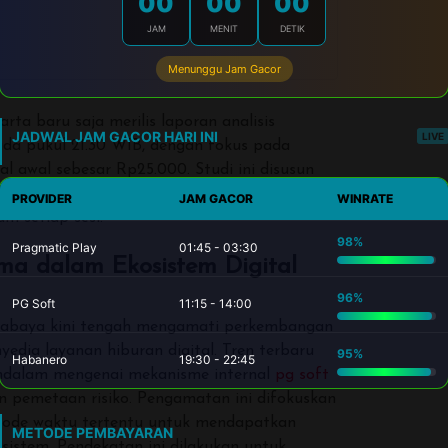
00
00
00
JAM
MENIT
DETIK
Menunggu Jam Gacor
arta baru saja merilis laporan analisis
JADWAL JAM GACOR HARI INI
LIVE
ada pukul 21.30 WIB, dengan fokus pada
al awal sebesar Rp25.000. Studi ini disusun
alam memahami dinamika teknis tanpa
PROVIDER
JAM GACOR
WINRATE
m setiap sesi.
98%
Pragmatic Play
01:45 - 03:30
tma dalam Ekosistem Digital
96%
PG Soft
11:15 - 14:00
urabaya kini tengah mengamati perkembangan
edia layanan hiburan digital. Tren terbaru
95%
Habanero
19:30 - 22:45
alam mengenai mekanisme internal
pg soft
 pemetaan risiko. Pengamatan ini difokuskan
riode waktu tertentu untuk mendapatkan
METODE PEMBAYARAN
sistem. Pendekatan ini dilakukan untuk