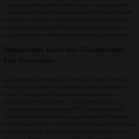
seseorang berada dalam kondisi yang tenang, keteguhan
strategi dapat dipertahankan dengan lebih baik. Metode
ini terbukti membantu individu dalam menjaga alur pikir
yang logis saat menghadapi perubahan tempo sistem
yang terjadi secara tiba-tiba di tengah sesi berlangsung.
Rekapitulasi Data dan Dokumentasi
Sesi Permainan
Log permainan menjadi instrumen vital dalam melakukan
rekap sesi guna menarik kesimpulan yang valid secara
empiris. Sebagai contoh, pada observasi pertama,
penggunaan 60 spin selama 7 menit menghasilkan
catatan transaksi sebesar Rp45.000. Sementara pada
observasi berikutnya, durasi yang ditingkatkan hingga 15
menit dengan 180 spin menunjukkan pergeseran pola yang
signifikan. Melalui pencatatan yang disiplin seperti ini,