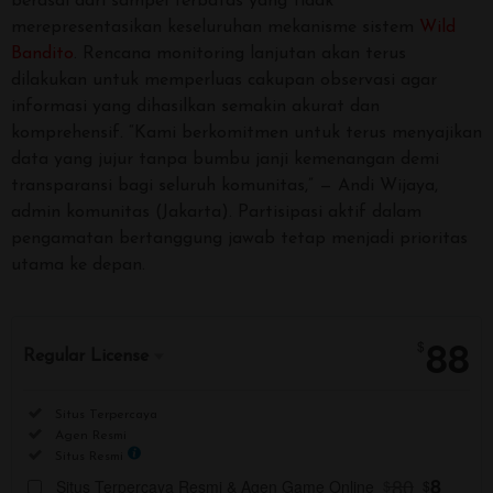
berasal dari sampel terbatas yang tidak
merepresentasikan keseluruhan mekanisme sistem
Wild
Bandito
. Rencana monitoring lanjutan akan terus
dilakukan untuk memperluas cakupan observasi agar
informasi yang dihasilkan semakin akurat dan
komprehensif. “Kami berkomitmen untuk terus menyajikan
data yang jujur tanpa bumbu janji kemenangan demi
transparansi bagi seluruh komunitas,” — Andi Wijaya,
admin komunitas (Jakarta). Partisipasi aktif dalam
pengamatan bertanggung jawab tetap menjadi prioritas
utama ke depan.
88
$
Regular License
Regular
Included:
Situs Terpercaya
License
Included:
Agen Resmi
SELECTED
Included:
Situs Resmi
88
$
80
8
Situs Terpercaya Resmi & Agen Game Online
$
$