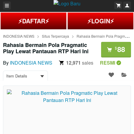
⚡DAFTAR⚡
⚡LOGIN⚡
INDONESIA NEWS
Situs Terpercaya
Rahasia Bermain Pola Pragmatic Play Lewat Pantauan RTP Hari Ini
Rahasia Bermain Pola Pragmatic
88
$
Play Lewat Pantauan RTP Hari Ini
By
INDONESIA NEWS
12,971
sales
RESMI
Item Details