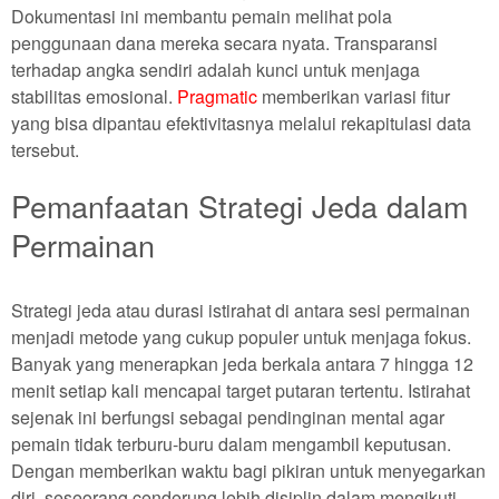
Dokumentasi ini membantu pemain melihat pola
penggunaan dana mereka secara nyata. Transparansi
terhadap angka sendiri adalah kunci untuk menjaga
stabilitas emosional.
Pragmatic
memberikan variasi fitur
yang bisa dipantau efektivitasnya melalui rekapitulasi data
tersebut.
Pemanfaatan Strategi Jeda dalam
Permainan
Strategi jeda atau durasi istirahat di antara sesi permainan
menjadi metode yang cukup populer untuk menjaga fokus.
Banyak yang menerapkan jeda berkala antara 7 hingga 12
menit setiap kali mencapai target putaran tertentu. Istirahat
sejenak ini berfungsi sebagai pendinginan mental agar
pemain tidak terburu-buru dalam mengambil keputusan.
Dengan memberikan waktu bagi pikiran untuk menyegarkan
diri, seseorang cenderung lebih disiplin dalam mengikuti