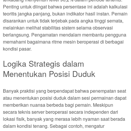
Penting untuk diingat bahwa persentase ini adalah kalkulasi
teoritis jangka panjang, bukan indikator hasil instan. Pemain
disarankan untuk tidak terjebak pada angka tinggi semata,
melainkan melihat stabilitas sistem selama observasi
berlangsung. Pengamatan mendalam membantu pengguna
memahami bagaimana ritme mesin beroperasi di berbagai
kondisi pasar.
Logika Strategis dalam
Menentukan Posisi Duduk
Banyak praktisi yang berpendapat bahwa penempatan seat
atau menentukan posisi duduk dalam sesi permainan dapat
memberikan nuansa berbeda bagi pemain. Meskipun
secara teknis server beroperasi secara independen dari
lokasi fisik, banyak yang merasa lebih nyaman saat berada
dalam kondisi tenang. Sebagai contoh, mengatur