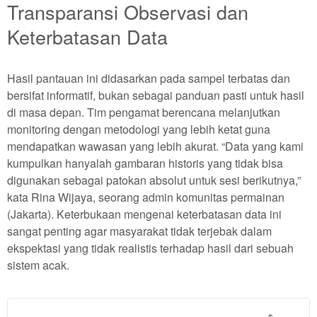
Transparansi Observasi dan
Keterbatasan Data
Hasil pantauan ini didasarkan pada sampel terbatas dan
bersifat informatif, bukan sebagai panduan pasti untuk hasil
di masa depan. Tim pengamat berencana melanjutkan
monitoring dengan metodologi yang lebih ketat guna
mendapatkan wawasan yang lebih akurat. “Data yang kami
kumpulkan hanyalah gambaran historis yang tidak bisa
digunakan sebagai patokan absolut untuk sesi berikutnya,”
kata Rina Wijaya, seorang admin komunitas permainan
(Jakarta). Keterbukaan mengenai keterbatasan data ini
sangat penting agar masyarakat tidak terjebak dalam
ekspektasi yang tidak realistis terhadap hasil dari sebuah
sistem acak.
$