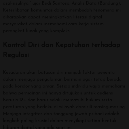
asal-usulnya,” ujar Budi Santoso, Analis Data (Bandung).
Keterlibatan komunitas dalam membedah fenomena ini
diharapkan dapat meningkatkan literasi digital
masyarakat dalam memahami cara kerja sistem
perangkat lunak yang kompleks.
Kontrol Diri dan Kepatuhan terhadap
Regulasi
Kesadaran akan batasan diri menjadi faktor penentu
dalam menjaga pengalaman bermain agar tetap berada
pada koridor yang aman. Setiap individu wajib memahami
bahwa permainan ini hanya ditujukan untuk audiens
berusia 18+ dan harus selalu mematuhi hukum serta
peraturan yang berlaku di wilayah domisili masing-masing.
Menjaga integritas dan tanggung jawab pribadi adalah
langkah paling krusial dalam menyikapi setiap bentuk
hiburan digital yang ada saat ini.