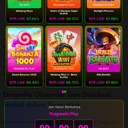
Mahjong Ways
Gates of Olympus Super
Starlight Princess
Scatter
RTP LIVE:
97.45%
RTP LIVE:
98.12%
RTP LIVE:
97.88%
Show More
Para pengamat tren digital di Jakarta baru saja merilis
laporan analisis mengenai pola distribusi simbol pada
mekanisme permainan Sweet Bonanza yang mencatat
lonjakan aktivitas pada pukul 21.30 WIB. Observasi ini
berfokus pada variasi data dengan kisaran modal mulai
dari Rp25.000 untuk memahami bagaimana karakteristik
Sweet Bonanza 1000
Mahjong Wins 3 - Black
Wild Bandito
Scatter
sistem bereaksi terhadap berbagai durasi sesi permainan.
RTP LIVE:
98.44%
RTP LIVE:
98.72%
RTP LIVE:
97.66%
Dinamika Observasi Tren Distribusi
Simbol dalam Komunitas
Jam Gacor Berikutnya
Pragmatic Play
Fenomena menarik muncul di berbagai pusat kegiatan
00
00
00