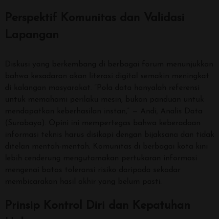
Perspektif Komunitas dan Validasi
Lapangan
Diskusi yang berkembang di berbagai forum menunjukkan
bahwa kesadaran akan literasi digital semakin meningkat
di kalangan masyarakat. “Pola data hanyalah referensi
untuk memahami perilaku mesin, bukan panduan untuk
mendapatkan keberhasilan instan,” — Andi, Analis Data
(Surabaya). Opini ini mempertegas bahwa keberadaan
informasi teknis harus disikapi dengan bijaksana dan tidak
ditelan mentah-mentah. Komunitas di berbagai kota kini
lebih cenderung mengutamakan pertukaran informasi
mengenai batas toleransi risiko daripada sekadar
membicarakan hasil akhir yang belum pasti.
Prinsip Kontrol Diri dan Kepatuhan