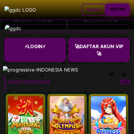
DAFTAR
MASUK
🔥DAFTAR🔥
🔥LOGIN🔥
INDONESIA NEWS
Situs Terpercaya
Rahasia Pola Akurat Menggunakan Update RTP Pragmatic Play
Rahasia Pola Akurat Menggunakan
⚡LOGIN⚡
🚀DAFTAR AKUN VIP
88
$
Update RTP Pragmatic Play
🚀
By
INDONESIA NEWS
88,878
sales
RESMI
Item Details
GAME TERPOPULER
LIVE