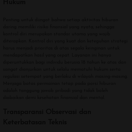
Hukum
Penting untuk diingat bahwa setiap aktivitas hiburan
daring memiliki risiko finansial yang nyata, sehingga
kontrol diri merupakan standar utama yang wajib
diterapkan. Kontrol diri yang kuat dan keteguhan strategi
harus menjadi prioritas di atas segala keinginan untuk
mendapatkan hasil yang cepat. Layanan ini hanya
diperuntukkan bagi individu berusia 18 tahun ke atas dan
sangat dianjurkan untuk selalu mematuhi hukum serta
regulasi setempat yang berlaku di wilayah masing-masing.
Menjaga batas permainan tetap pada porsi hiburan
adalah tanggung jawab pribadi yang tidak boleh
diabaikan demi kesehatan finansial dan mental.
Transparansi Observasi dan
Keterbatasan Teknis