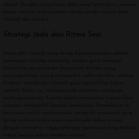
akurat. Dengan rekapitulasi data yang terstruktur, pemain
dapat melihat pola perilaku mereka sendiri secara lebih
objektif dan terukur.
Strategi Jeda dan Ritme Sesi
Salah satu metode yang sering diperbincangkan adalah
penerapan strategi jeda yang terukur guna menjaga
konsistensi pengambilan keputusan. Pemain yang
berpengalaman sering mengambil waktu istirahat selama
15 menit setelah sesi intensif guna memulihkan fokus
mental. Selain itu, terdapat pula observasi mengenai
pentingnya durasi 7 menit dalam memantau transisi fase
sebelum mengambil langkah berikutnya. Pendekatan ini
bertujuan untuk meminimalisir pengaruh emosional yang
sering muncul ketika seseorang berada dalam situasi
dengan intensitas tinggi, sehingga keputusan yang diambil
tetap berada dalam koridor rasional.