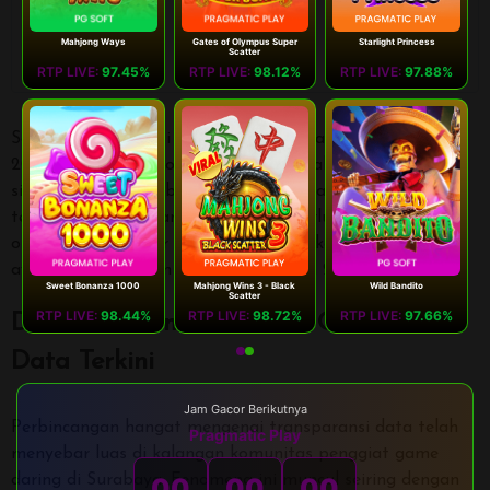
Mahjong Ways
Gates of Olympus Super
Starlight Princess
Scatter
RTP LIVE:
97.45%
RTP LIVE:
98.12%
RTP LIVE:
97.88%
Show More
Sejumlah pemerhati tren digital di Jakarta pada 5 Juni
2026 mulai menyoroti fenomena perilaku data dalam
sistem algoritma hiburan daring. Pengamatan mendalam
terhadap pergerakan angka ini memerlukan biaya
operasional sebesar Rp150.000 untuk kebutuhan riset
awal yang dilakukan tepat pada pukul 21.30 WIB.
Sweet Bonanza 1000
Mahjong Wins 3 - Black
Wild Bandito
Scatter
RTP LIVE:
98.44%
RTP LIVE:
98.72%
RTP LIVE:
97.66%
Dinamika Komunitas dan Observasi
Data Terkini
Jam Gacor Berikutnya
Perbincangan hangat mengenai transparansi data telah
Pragmatic Play
menyebar luas di kalangan komunitas penggiat game
daring di Surabaya. Fenomena ini muncul seiring dengan
00
00
00