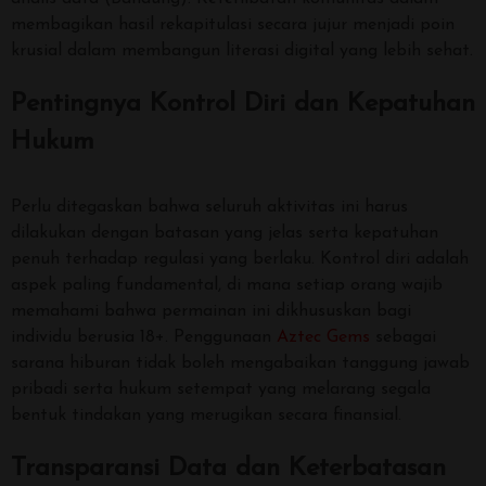
membagikan hasil rekapitulasi secara jujur menjadi poin
krusial dalam membangun literasi digital yang lebih sehat.
Pentingnya Kontrol Diri dan Kepatuhan
Hukum
Perlu ditegaskan bahwa seluruh aktivitas ini harus
dilakukan dengan batasan yang jelas serta kepatuhan
penuh terhadap regulasi yang berlaku. Kontrol diri adalah
aspek paling fundamental, di mana setiap orang wajib
memahami bahwa permainan ini dikhususkan bagi
individu berusia 18+. Penggunaan
Aztec Gems
sebagai
sarana hiburan tidak boleh mengabaikan tanggung jawab
pribadi serta hukum setempat yang melarang segala
bentuk tindakan yang merugikan secara finansial.
Transparansi Data dan Keterbatasan