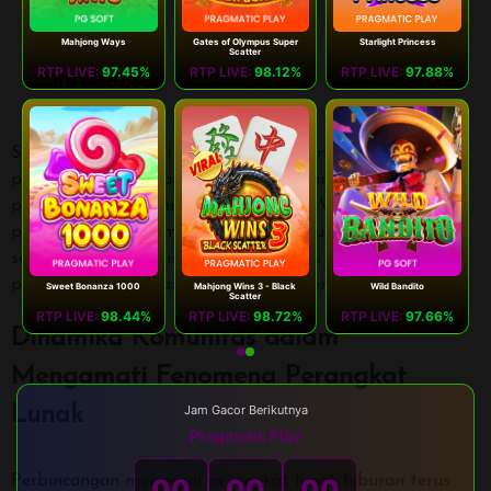
Mahjong Ways
Gates of Olympus Super
Starlight Princess
Scatter
RTP LIVE:
97.45%
RTP LIVE:
98.12%
RTP LIVE:
97.88%
Show More
Sejumlah pemerhati digital di Jakarta melakukan
pemantauan mendalam terhadap dinamika algoritma
pada tanggal 14 Juni 2026 pukul 21.30 WIB. Studi
pengamatan yang melibatkan rekapitulasi pengeluaran
sebesar Rp150.000 ini bertujuan untuk memahami
perilaku sistem secara objektif bagi komunitas daring.
Sweet Bonanza 1000
Mahjong Wins 3 - Black
Wild Bandito
Scatter
RTP LIVE:
98.44%
RTP LIVE:
98.72%
RTP LIVE:
97.66%
Dinamika Komunitas dalam
Mengamati Fenomena Perangkat
Lunak
Jam Gacor Berikutnya
Pragmatic Play
Perbincangan mengenai perangkat lunak hiburan terus
00
00
00