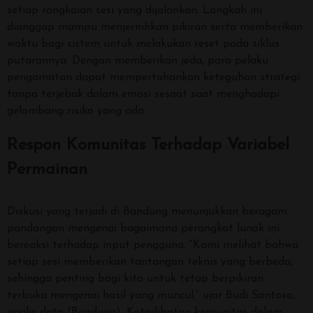
setiap rangkaian sesi yang dijalankan. Langkah ini
dianggap mampu menjernihkan pikiran serta memberikan
waktu bagi sistem untuk melakukan reset pada siklus
putarannya. Dengan memberikan jeda, para pelaku
pengamatan dapat mempertahankan keteguhan strategi
tanpa terjebak dalam emosi sesaat saat menghadapi
gelombang risiko yang ada.
Respon Komunitas Terhadap Variabel
Permainan
Diskusi yang terjadi di Bandung menunjukkan beragam
pandangan mengenai bagaimana perangkat lunak ini
bereaksi terhadap input pengguna. “Kami melihat bahwa
setiap sesi memberikan tantangan teknis yang berbeda,
sehingga penting bagi kita untuk tetap berpikiran
terbuka mengenai hasil yang muncul,” ujar Budi Santoso,
analis data (Bandung). Keterlibatan komunitas dalam