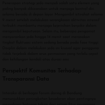
Penerapan strategi jeda menjadi salah satu elemen yang
paling banyak dibicarakan untuk menjaga kontrol diri
selama berada di depan layar. Mengambil istirahat selama
9 menit setelah melakukan serangkaian aktivitas intensif
terbukti membantu menjaga kejernihan berpikir dalam
mengambil keputusan. Selain itu, beberapa pengamat
menyarankan jeda hingga 14 menit saat merasakan
tingkat fluktuasi sistem sedang berada pada fase tinggi.
Disiplin dalam melakukan jeda ini krusial agar pengguna
tidak terjebak dalam arus permainan yang terlalu cepat
dan kehilangan kendali atas durasi sesi.
Perspektif Komunitas Terhadap
Transparansi Data
Interaksi di berbagai forum daring di Bandung
menunjukkan peningkatan kesadaran akan pentingnya
memahami batasan teknis dari setiap fitur permainan.