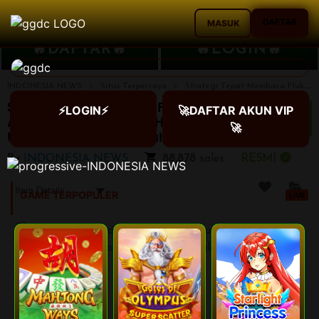
DAFTAR
MASUK
🔥DAFTAR🔥
🔥LOGIN🔥
INDONESIA NEWS
Situs Terpercaya
Strategi Tepat Membaca Fluktuasi Angka RTP Lucky Neko Hari Ini Untuk Memulai Sesi Taruhan
Strategi Tepat Membaca Fluktuasi
⚡LOGIN⚡
🚀DAFTAR AKUN VIP
88
$
Angka RTP Lucky Neko Hari Ini
🚀
Untuk Memulai Sesi Taruhan
By
INDONESIA NEWS
88,878
sales
RESMI
Item Details
GAME TERPOPULER
LIVE