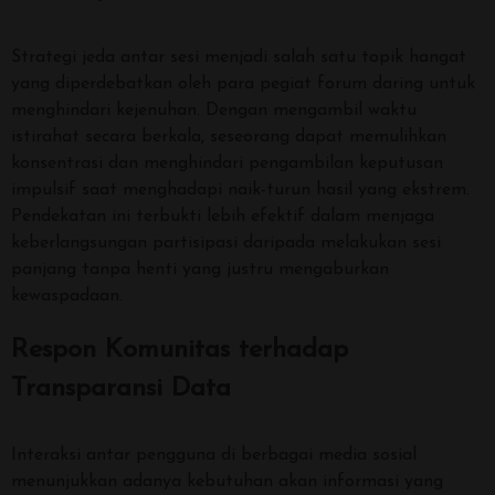
Strategi jeda antar sesi menjadi salah satu topik hangat
yang diperdebatkan oleh para pegiat forum daring untuk
menghindari kejenuhan. Dengan mengambil waktu
istirahat secara berkala, seseorang dapat memulihkan
konsentrasi dan menghindari pengambilan keputusan
impulsif saat menghadapi naik-turun hasil yang ekstrem.
Pendekatan ini terbukti lebih efektif dalam menjaga
keberlangsungan partisipasi daripada melakukan sesi
panjang tanpa henti yang justru mengaburkan
kewaspadaan.
Respon Komunitas terhadap
Transparansi Data
Interaksi antar pengguna di berbagai media sosial
menunjukkan adanya kebutuhan akan informasi yang