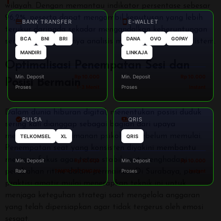
wilayah. Dengan memantau indikator persentase sebesar
96,2%, peserta dapat mengambil keputusan yang lebih
BANK TRANSFER
E-WALLET
terukur daripada sekadar mengandalkan keberuntungan
BCA
BNI
BRI
DANA
OVO
GOPAY
semata tanpa adanya analisis mendalam terhadap sistem.
MANDIRI
LINKAJA
Optimalisasi Penempatan Sesi dan
Min. Deposit
Rp 10.000
Min. Deposit
Rp 10.000
Posisi Bermain
Proses
1-3 Menit
Proses
Instant
Dalam dunia hiburan digital, menentukan posisi duduk
PULSA
QRIS
sering kali dianggap sebagai bagian dari upaya
membangun kenyamanan psikologis sebelum memulai.
TELKOMSEL
XL
QRIS
Penempatan seat yang konsisten diyakini membantu
menjaga fokus agar tetap stabil saat menghadapi
Min. Deposit
Rp 10.000
Min. Deposit
Rp 10.000
perubahan ritme dalam permainan. Di Surabaya, para
Rate
TANPA POTONGAN
Proses
Instant
praktisi amatir mulai menerapkan teknik ini untuk
menjaga keteguhan strategi saat mengelola anggaran
yang telah dipersiapkan agar tidak tergerus oleh emosi
sesaat.