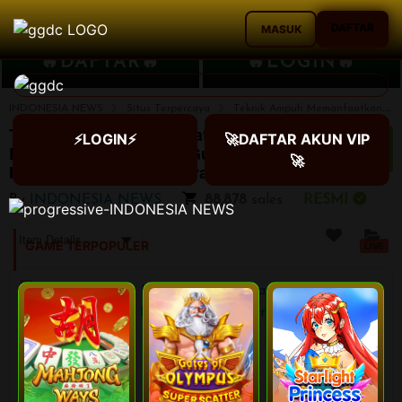
DAFTAR
MASUK
🔥DAFTAR🔥
🔥LOGIN🔥
INDONESIA NEWS
Situs Terpercaya
Teknik Ampuh Memanfaatkan Data RTP Gates of Olympus Guna Mengantisipasi Pergeseran Sistem
Teknik Ampuh Memanfaatkan Data
⚡LOGIN⚡
🚀DAFTAR AKUN VIP
88
$
RTP Gates of Olympus Guna
🚀
Mengantisipasi Pergeseran Sistem
By
INDONESIA NEWS
88,878
sales
RESMI
Item Details
GAME TERPOPULER
LIVE