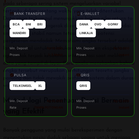
pada seberapa sering sistem mengeluarkan variabel
tertentu dalam rentang waktu yang telah ditentukan.
BANK TRANSFER
E-WALLET
Data yang terkumpul menunjukkan bahwa nilai return to
BCA
BNI
BRI
DANA
OVO
GOPAY
player sering kali bergerak di angka 96,2% dalam kondisi
MANDIRI
LINKAJA
sistem yang stabil namun tetap memiliki potensi
pergeseran mendadak. Memahami angka tersebut adalah
langkah awal untuk melakukan manajemen ekspektasi
Min. Deposit
Rp 10.000
Min. Deposit
Rp 10.000
Proses
1-3 Menit
Proses
Instant
agar tidak terjadi kesalahan interpretasi saat melihat
data yang tampil di layar. Para analis menekankan bahwa
angka tersebut merupakan perhitungan teoretis jangka
PULSA
QRIS
panjang dan tidak mewakili performa sistem dalam durasi
waktu yang singkat.
TELKOMSEL
XL
QRIS
Metodologi Penentuan Posisi Bermain
Min. Deposit
Rp 10.000
Min. Deposit
Rp 10.000
Rate
TANPA POTONGAN
Proses
Instant
yang Efektif
Banyak pengguna yang mulai bereksperimen dengan
menentukan posisi duduk sebagai upaya untuk menjaga