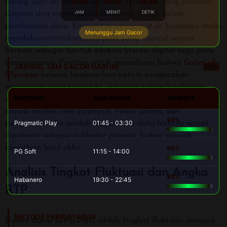
daring saat ini menunjukkan karakteristik yang semakin
JAM
MENIT
DETIK
dinamis dan memerlukan ketelitian tinggi dalam
pembacaan data. Komunitas pengamat di Surabaya mulai
Menunggu Jam Gacor
mendokumentasikan pola-pola yang muncul secara
berkala sebagai bentuk edukasi literasi digital bagi para
penggunanya. Penting untuk memahami bahwa
Gates of
JADWAL JAM GACOR HARI INI
LIVE
Olympus
bekerja berdasarkan sistem pengacakan
matematis yang kompleks, sehingga setiap hasil yang
PROVIDER
JAM GACOR
WINRATE
muncul bersifat independen dan tidak dapat diprediksi
secara mutlak oleh siapapun. Fokus utama dari
98%
Pragmatic Play
01:45 - 03:30
pengamatan ini adalah bagaimana data historis dapat
dipahami sebagai indikator potensi, bukan sebuah
kepastian hasil akhir.
96%
PG Soft
11:15 - 14:00
Analisis Tingkat Fluktuasi dan Angka
95%
Habanero
19:30 - 22:45
RTP
METODE PEMBAYARAN
Dalam dunia komputasi, istilah tingkat fluktuasi merujuk