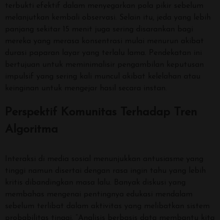
terbukti efektif dalam menyegarkan pola pikir sebelum
melanjutkan kembali observasi. Selain itu, jeda yang lebih
panjang sekitar 15 menit juga sering disarankan bagi
mereka yang merasa konsentrasi mulai menurun akibat
durasi paparan layar yang terlalu lama. Pendekatan ini
bertujuan untuk meminimalisir pengambilan keputusan
impulsif yang sering kali muncul akibat kelelahan atau
keinginan untuk mengejar hasil secara instan.
Perspektif Komunitas Terhadap Tren
Algoritma
Interaksi di media sosial menunjukkan antusiasme yang
tinggi namun disertai dengan rasa ingin tahu yang lebih
kritis dibandingkan masa lalu. Banyak diskusi yang
membahas mengenai pentingnya edukasi mendalam
sebelum terlibat dalam aktivitas yang melibatkan sistem
probabilitas tinggi. “Analisis berbasis data membantu kita