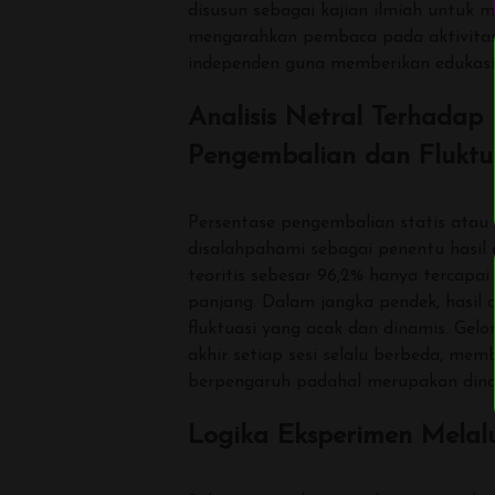
disusun sebagai kajian ilmiah untuk
mengarahkan pembaca pada aktivitas 
independen guna memberikan edukasi
Analisis Netral Terhadap
Pengembalian dan Fluktu
Persentase pengembalian statis atau R
disalahpahami sebagai penentu hasil 
teoritis sebesar 96,2% hanya tercapai
panjang. Dalam jangka pendek, hasil a
fluktuasi yang acak dan dinamis. Gel
akhir setiap sesi selalu berbeda, mem
berpengaruh padahal merupakan dinam
Logika Eksperimen Melal