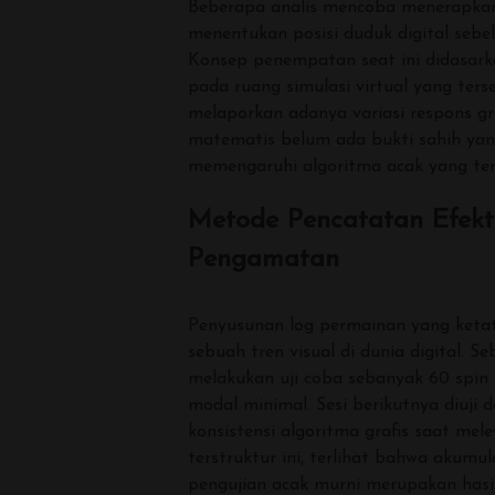
Beberapa analis mencoba menerapkan
menentukan posisi duduk digital seb
Konsep penempatan seat ini didasarka
pada ruang simulasi virtual yang ter
melaporkan adanya variasi respons gr
matematis belum ada bukti sahih yan
memengaruhi algoritma acak yang te
Metode Pencatatan Efekti
Pengamatan
Penyusunan log permainan yang ketat
sebuah tren visual di dunia digital. 
melakukan uji coba sebanyak 60 spin
modal minimal. Sesi berikutnya diuji 
konsistensi algoritma grafis saat mele
terstruktur ini, terlihat bahwa akumu
pengujian acak murni merupakan hasil