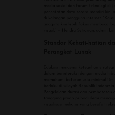
media sosial dan forum teknologi di 
pencatatan data secara mandiri kini m
di kalangan pengguna internet. “Kam
anggota kini lebih fokus membaca log 
visual,” — Hendra Setiawan, admin ko
Standar Kehati-hatian 
Perangkat Lunak
Edukasi mengenai keteguhan strategi
dalam berinteraksi dengan media hibu
memahami batasan usia minimal 18+ 
berlaku di wilayah Republik Indonesia
Pengelolaan durasi dan pembatasan a
tanggung jawab pribadi demi mencega
visualisasi mekanis yang bersifat rekr