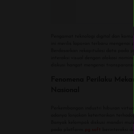
Pengamat teknologi digital dan komun
ini merilis laporan terbaru mengenai p
Berdasarkan rekapitulasi data pada p
interaksi visual dengan alokasi nomi
diskusi hangat mengenai transparans
Fenomena Perilaku Mekan
Nasional
Perkembangan industri hiburan virtua
adanya lonjakan ketertarikan terhada
Banyak kelompok diskusi mandiri mul
pada platform
pg soft
berinteraksi d