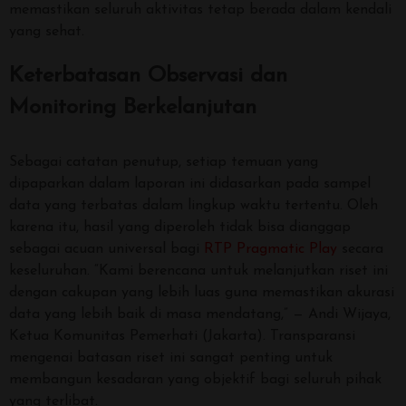
memastikan seluruh aktivitas tetap berada dalam kendali
yang sehat.
Keterbatasan Observasi dan
Monitoring Berkelanjutan
Sebagai catatan penutup, setiap temuan yang
dipaparkan dalam laporan ini didasarkan pada sampel
data yang terbatas dalam lingkup waktu tertentu. Oleh
karena itu, hasil yang diperoleh tidak bisa dianggap
sebagai acuan universal bagi
RTP Pragmatic Play
secara
keseluruhan. “Kami berencana untuk melanjutkan riset ini
dengan cakupan yang lebih luas guna memastikan akurasi
data yang lebih baik di masa mendatang,” — Andi Wijaya,
Ketua Komunitas Pemerhati (Jakarta). Transparansi
mengenai batasan riset ini sangat penting untuk
membangun kesadaran yang objektif bagi seluruh pihak
yang terlibat.