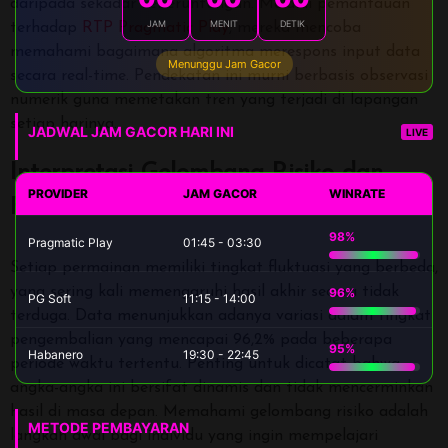
daripada sekadar keberuntungan. Melalui pemantauan
JAM
MENIT
DETIK
terhadap
RTP Pragmatic Play
, mereka mencoba
memahami bagaimana algoritma merespons input data
Menunggu Jam Gacor
secara real-time. Pendekatan ini murni berbasis observasi
numerik guna memetakan tren yang terjadi di lapangan
setiap harinya.
JADWAL JAM GACOR HARI INI
LIVE
Interpretasi Gelombang Risiko dan
PROVIDER
JAM GACOR
WINRATE
Fluktuasi
98%
Pragmatic Play
01:45 - 03:30
Setiap permainan memiliki tingkat fluktuasi yang berbeda,
yang sering kali memengaruhi hasil akhir secara tidak
96%
PG Soft
11:15 - 14:00
terduga. Data menunjukkan adanya variasi dalam tingkat
pengembalian yang mencapai 96,2% pada beberapa
95%
Habanero
19:30 - 22:45
periode waktu tertentu. Penting untuk dicatat bahwa
angka-angka ini bersifat dinamis dan tidak mencerminkan
hasil di masa depan. Memahami gelombang risiko adalah
METODE PEMBAYARAN
langkah awal bagi individu yang ingin mempelajari