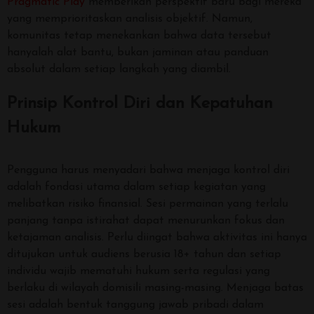
Pragmatic Play
memberikan perspektif baru bagi mereka
yang memprioritaskan analisis objektif. Namun,
komunitas tetap menekankan bahwa data tersebut
hanyalah alat bantu, bukan jaminan atau panduan
absolut dalam setiap langkah yang diambil.
Prinsip Kontrol Diri dan Kepatuhan
Hukum
Pengguna harus menyadari bahwa menjaga kontrol diri
adalah fondasi utama dalam setiap kegiatan yang
melibatkan risiko finansial. Sesi permainan yang terlalu
panjang tanpa istirahat dapat menurunkan fokus dan
ketajaman analisis. Perlu diingat bahwa aktivitas ini hanya
ditujukan untuk audiens berusia 18+ tahun dan setiap
individu wajib mematuhi hukum serta regulasi yang
berlaku di wilayah domisili masing-masing. Menjaga batas
sesi adalah bentuk tanggung jawab pribadi dalam