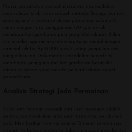
Proses pencatatan menjadi instrumen utama dalam
memvalidasi efektivitas sebuah metode. Sebagai contoh,
seorang analis mencatat durasi permainan selama 15
menit dengan total penggunaan 120 spin untuk
mendapatkan gambaran pola yang lebih akurat. Selain
itu, mereka juga melakukan rekapitulasi modal dengan
nominal sekitar Rp45.000 untuk setiap pengujian sesi
yang dilakukan. Dokumentasi mendalam seperti ini
membantu pengguna melihat gambaran besar dari
dinamika sistem yang mereka pelajari selama durasi
pemantauan.
Analisis Strategi Jeda Permainan
Salah satu temuan menarik dari riset lapangan adalah
pentingnya melakukan jeda saat memantau perubahan
pola. Memberikan interval selama 12 menit setelah sesi
intensif terbukti membantu dalam meredam impulsivitas