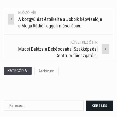
ELŐZŐ HÍR
A közgyűlést értékelte a Jobbik képviselője
Post
a Mega Rádió reggeli műsorában.
navigation
KÖVETKEZŐ HÍR
Mucsi Balázs a Békéscsabai Szakképzési
Centrum főigazgatója.
KATEGÓRIA:
Archívum