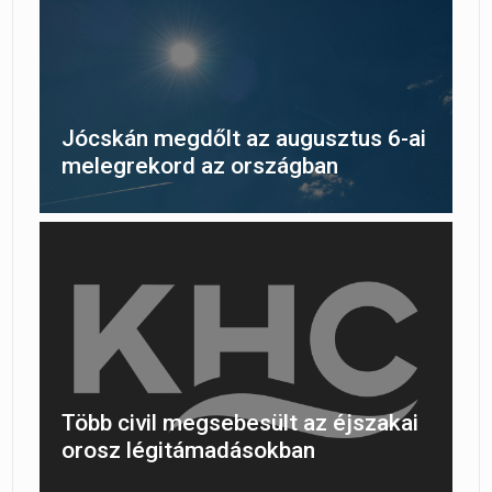
Jócskán megdőlt az augusztus 6-ai
melegrekord az országban
Több civil megsebesült az éjszakai
orosz légitámadásokban