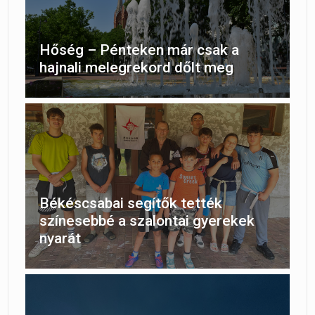
Hőség – Pénteken már csak a
hajnali melegrekord dőlt meg
Békéscsabai segítők tették
színesebbé a szalontai gyerekek
nyarát