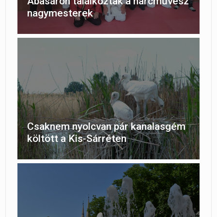
Abasáron találkoztak a harcművész
nagymesterek
Csaknem nyolcvan pár kanalasgém
költött a Kis-Sárréten