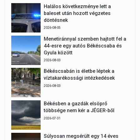
Halálos következménye lett a
baleset után hozott végzetes
döntésnek
2026-08-05
Menetiránnyal szemben hajtott fel a
44-esre egy autós Békéscsaba és
Gyula között
2026-08-03
Békéscsabán is életbe léptek a
víztakarékossági intézkedések
2026-08-03
Békésben a gazdák elsöprő
többsége nem kér a JÉGER-ből
2026-07-31
Súlyosan megsérült egy 14 éves