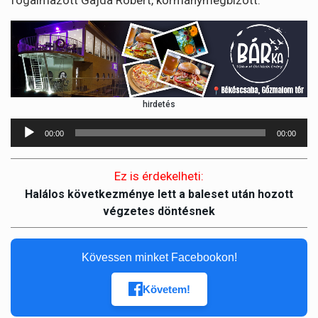
fogalmazott Gajda Róbert, kormánymegbízott.
hirdetés
Audió
00:00
00:00
lejátszó
Ez is érdekelheti:
Halálos következménye lett a baleset után hozott
végzetes döntésnek
Kövessen minket Facebookon!
Követem!