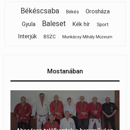
Békéscsaba
Orosháza
Békés
Baleset
Gyula
Kék hír
Sport
Interjúk
BSZC
Munkácsy Mihály Múzeum
Mostanában