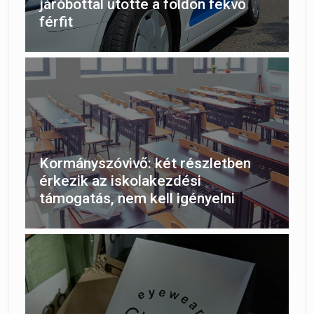
járóbottal ütötte a földön fekvő
férfit
Kormányszóvivő: két részletben
érkezik az iskolakezdési
támogatás, nem kell igényelni