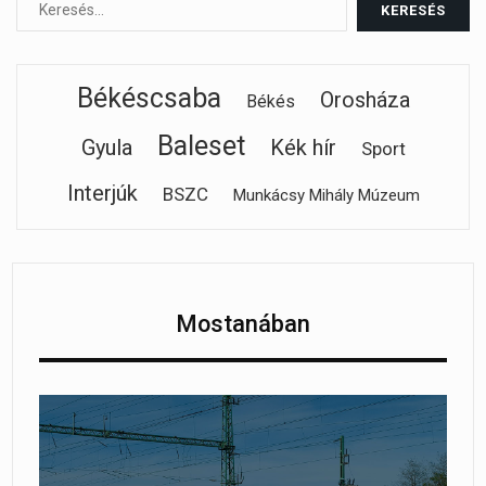
Békéscsaba
Orosháza
Békés
Baleset
Gyula
Kék hír
Sport
Interjúk
BSZC
Munkácsy Mihály Múzeum
Mostanában