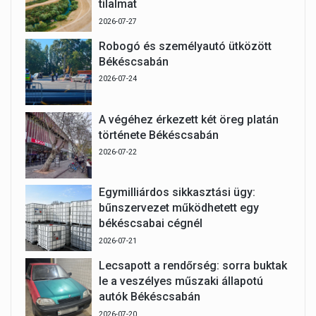
tilalmat
2026-07-27
Robogó és személyautó ütközött
Békéscsabán
2026-07-24
A végéhez érkezett két öreg platán
története Békéscsabán
2026-07-22
Egymilliárdos sikkasztási ügy:
bűnszervezet működhetett egy
békéscsabai cégnél
2026-07-21
Lecsapott a rendőrség: sorra buktak
le a veszélyes műszaki állapotú
autók Békéscsabán
2026-07-20