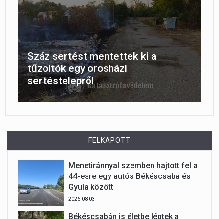
Száz sertést mentettek ki a
tűzoltók egy orosházi
sertéstelepről
FELKAPOTT
Menetiránnyal szemben hajtott fel a
44-esre egy autós Békéscsaba és
Gyula között
2026-08-03
Békéscsabán is életbe léptek a