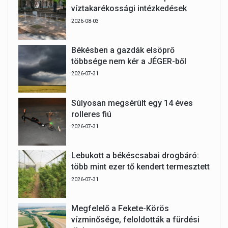
víztakarékossági intézkedések
2026-08-03
Békésben a gazdák elsöprő
többsége nem kér a JÉGER-ből
2026-07-31
Súlyosan megsérült egy 14 éves
rolleres fiú
2026-07-31
Lebukott a békéscsabai drogbáró:
több mint ezer tő kendert termesztett
2026-07-31
Megfelelő a Fekete-Körös
vízminősége, feloldották a fürdési