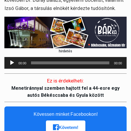
követően Dr. Duray Balázs, egyetemi docenst, valamint
Izsó Gábor, a társulás elnökét kérdezte tudósítónk.
hirdetés
Audió
00:00
00:00
lejátszó
Ez is érdekelheti:
Menetiránnyal szemben hajtott fel a 44-esre egy
autós Békéscsaba és Gyula között
Kövessen minket Facebookon!
Követem!