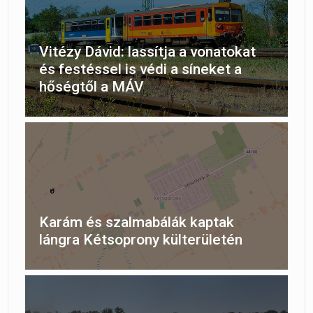
Vitézy Dávid: lassítja a vonatokat
és festéssel is védi a síneket a
hőségtől a MÁV
Karám és szalmabálák kaptak
lángra Kétsoprony külterületén