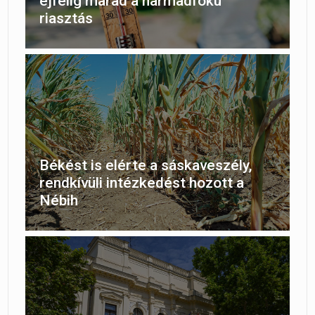
éjfélig marad a harmadfokú
riasztás
Békést is elérte a sáskaveszély,
rendkívüli intézkedést hozott a
Nébih