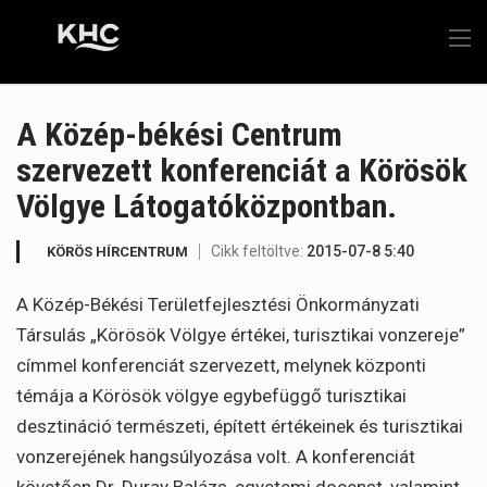
A Közép-békési Centrum
szervezett konferenciát a Körösök
Völgye Látogatóközpontban.
Cikk feltöltve:
2015-07-8 5:40
KÖRÖS HÍRCENTRUM
A Közép-Békési Területfejlesztési Önkormányzati
Társulás „Körösök Völgye értékei, turisztikai vonzereje”
címmel konferenciát szervezett, melynek központi
témája a Körösök völgye egybefüggő turisztikai
desztináció természeti, épített értékeinek és turisztikai
vonzerejének hangsúlyozása volt. A konferenciát