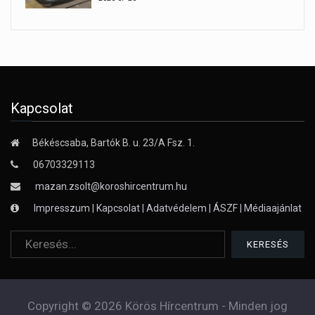
Kapcsolat
Békéscsaba, Bartók B. u. 23/A Fsz. 1.
06703329113
mazan.zsolt@koroshircentrum.hu
Impresszum
|
Kapcsolat
|
Adatvédelem
|
ÁSZF
|
Médiaajánlat
Copyright © 2026 Körös Hírcentrum - Minden jog