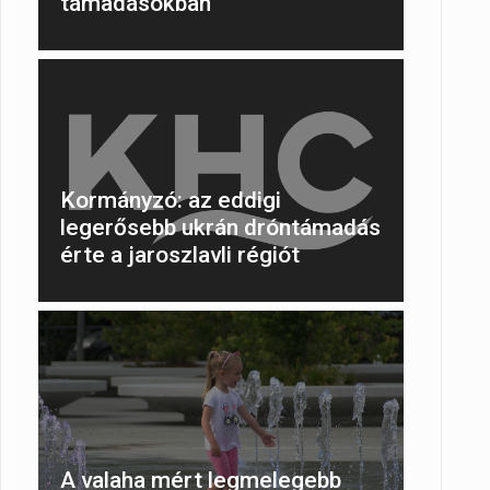
támadásokban
Kormányzó: az eddigi
legerősebb ukrán dróntámadás
érte a jaroszlavli régiót
A valaha mért legmelegebb