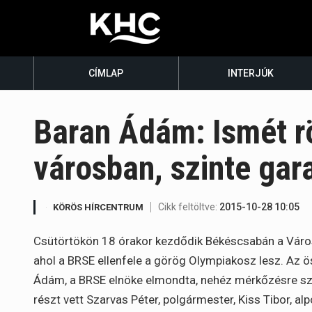
CÍMLAP
INTERJÚK
Baran Ádám: Ismét r
városban, szinte gara
Cikk feltöltve:
2015-10-28 10:05
KÖRÖS HÍRCENTRUM
Csütörtökön 18 órakor kezdődik Békéscsabán a Váro
ahol a BRSE ellenfele a görög Olympiakosz lesz. Az 
Ádám, a BRSE elnöke elmondta, nehéz mérkőzésre szá
részt vett Szarvas Péter, polgármester, Kiss Tibor, al