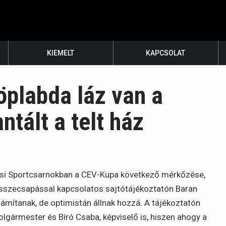
KIEMELT
KAPCSOLAT
öplabda láz van a
ntált a telt ház
si Sportcsarnokban a CEV-Kupa következő mérkőzése,
összecsapással kapcsolatos sajtótájékoztatón Baran
mítanak, de optimistán állnak hozzá. A tájékoztatón
polgármester és Bíró Csaba, képviselő is, hiszen ahogy a