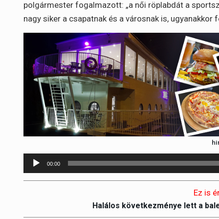
polgármester fogalmazott: „a női röplabdát a sports
nagy siker a csapatnak és a városnak is, ugyanakkor f
hi
Audió
00:00
lejátszó
Ez is é
Halálos következménye lett a bal