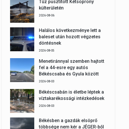
Tűz pusztított Kétsoprony
külterületén
2026-08-06
Halálos következménye lett a
baleset után hozott végzetes
döntésnek
2026-08-05
Menetiránnyal szemben hajtott
fel a 44-esre egy autós
Békéscsaba és Gyula között
2026-08-03
Békéscsabán is életbe léptek a
víztakarékossági intézkedések
2026-08-03
Békésben a gazdák elsöprő
többsége nem kér a JÉGER-ből