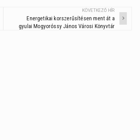
a
Fel/Le
KÖVETKEZŐ HÍR
Energetikai korszerűsítésen ment át a
billentyűket
gyulai Mogyoróssy János Városi Könyvtár
kell
használni.