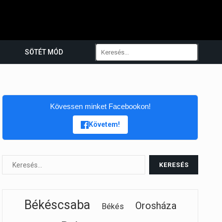
SÖTÉT MÓD
Kövessen minket Facebookon!
Követem!
Békéscsaba
Orosháza
Békés