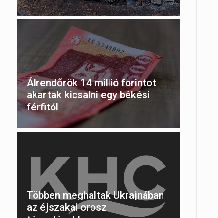
Álrendőrök 14 millió forintot
akartak kicsalni egy békési
férfitól
Többen meghaltak Ukrajnában
az éjszakai orosz