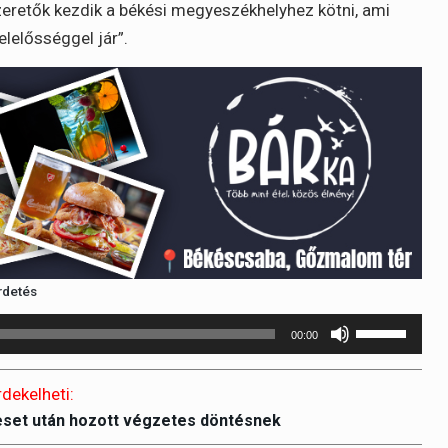
zeretők kezdik a békési megyeszékhelyhez kötni, ami
elelősséggel jár”.
rdetés
A
00:00
hangerő
növeléséhez
rdekelheti:
illetőleg
eset után hozott végzetes döntésnek
csökkentésé