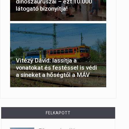
dinoszauruszai – ezt 10.000
látogató bizonyítja!
Vitézy Dávid: lassítja a
vonatokat és festéssel is védi
a síneket a hőségtől a MÁV
FELKAPOTT