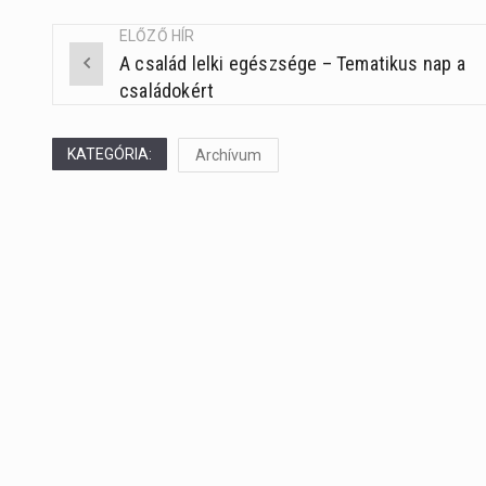
ELŐZŐ HÍR
A család lelki egészsége – Tematikus nap a
Post
családokért
navigation
KATEGÓRIA:
Archívum