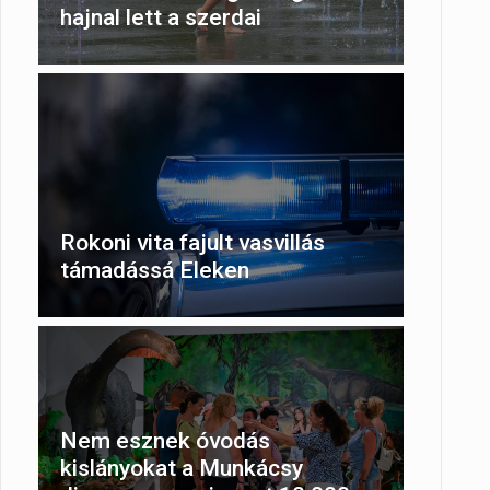
hajnal lett a szerdai
Rokoni vita fajult vasvillás
támadássá Eleken
Nem esznek óvodás
kislányokat a Munkácsy