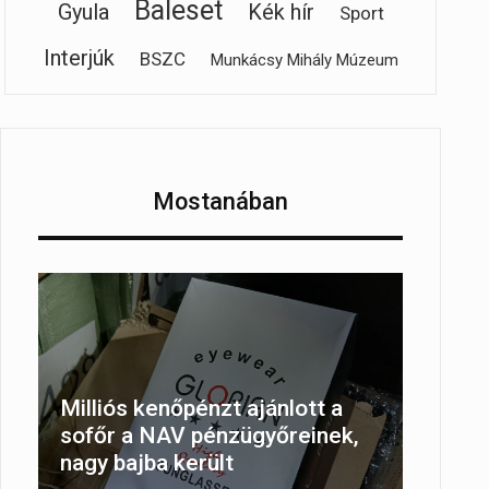
Baleset
Gyula
Kék hír
Sport
Interjúk
BSZC
Munkácsy Mihály Múzeum
Mostanában
Milliós kenőpénzt ajánlott a
,
sofőr a NAV pénzügyőreinek,
nagy bajba került
hez