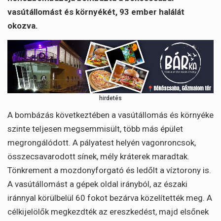
vasútállomást és környékét, 93 ember halálát
okozva.
hirdetés
A bombázás következtében a vasútállomás és környéke
szinte teljesen megsemmisült, több más épület
megrongálódott. A pályatest helyén vagonroncsok,
összecsavarodott sínek, mély kráterek maradtak.
Tönkrement a mozdonyforgató és ledőlt a víztorony is.
A vasútállomást a gépek oldal irányból, az északi
iránnyal körülbelül 60 fokot bezárva közelítették meg. A
célkijelölők megkezdték az ereszkedést, majd elsőnek