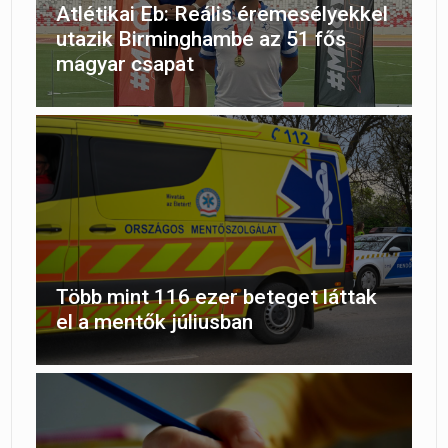
Atlétikai Eb: Reális éremesélyekkel
utazik Birminghambe az 51 fős
magyar csapat
Több mint 116 ezer beteget láttak
el a mentők júliusban