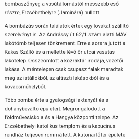
bombaszőnyeg a vasútállomástól messzebb eső
részre, Erzsébethelyre (Jaminára) hullott.
A bombázás során találatok értek egy lovakat szállító
szerelvényt is. Az Andrássy út 62/1.szám alatti MÁV
lakótömb teljesen tönkrement. Erre a sorsra jutott a
Kakas Szálló és a mellette lévő őr utcai vasutas
lakótelep. Összeomlott a közraktár irodája, vezetői
lakása. A méntelepen csak csupasz falak maradtak
meg az istállókból, az altiszti lakásokból és a
kovácsműhelyből.
Több bomba érte a gyalogsági laktanyát és a
dohánybeváltó épületeit. Megrongálódott a
földművesiskola és a Hangya központi telepe. Az
Erzsébethelyi katolikus templom és a kapucinus
rendház teljesen rommá lett. A katonai lőtér épületei