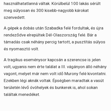
használhatatlanná váltak. Körülbelül 100 lakás sérült
meg súlyosan és 300 kisebb-nagyobb károkat
szenvedett.
A gépek a dobás után Szabadka felé fordultak, és újra
rendeződve elrepültek Dél-Olaszország felé. Bár a
támadás csak néhány percig tartott, a pusztítás súlyos
és nyomasztó volt.
A tragikus eseménysor kapcsán a szerencse is jelen
volt, ugyanis nem érte találat a III. vágányon álló néhány
vagont, melyet már nem volt idő Murony felé kivontatni.
Ezekben légi aknák voltak. Épségben maradtak a vasút
területén lévő óvóhelyek és bunkerek is, ahol sokan
találtak menedéket.