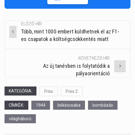
ELŐZŐ HÍR
Több, mint 1000 embert küldhetnek el az F1-
Post
es csapatok a költségcsökkentés miatt
navigation
KÖVETKEZŐ HÍR
Az új tanévben is folytatódik a
pályaorientáció
KATEGÓRIA:
Friss
Friss 2
CÍMKÉK:
1944
békéscsaba
bombázás
világháború