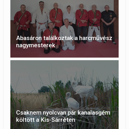
Abasáron találkoztak a harcművész
nagymesterek
Csaknem nyolcvan pár kanalasgém
költött a Kis-Sárréten