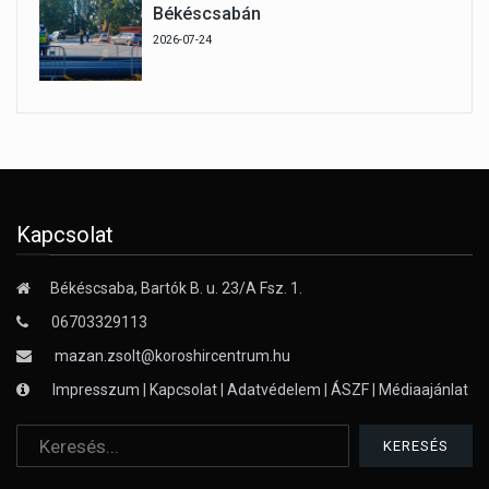
Békéscsabán
2026-07-24
Kapcsolat
Békéscsaba, Bartók B. u. 23/A Fsz. 1.
06703329113
mazan.zsolt@koroshircentrum.hu
Impresszum
|
Kapcsolat
|
Adatvédelem
|
ÁSZF
|
Médiaajánlat