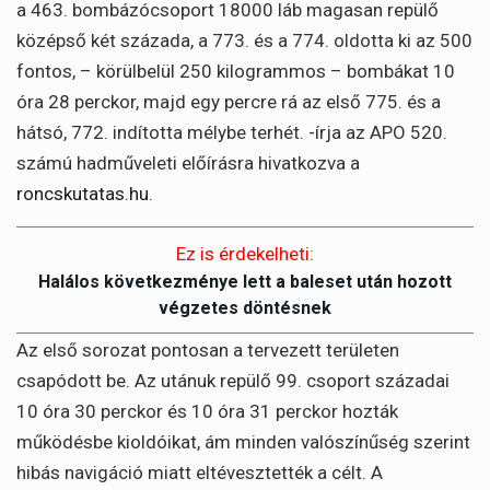
a 463. bombázócsoport 18000 láb magasan repülő
középső két százada, a 773. és a 774. oldotta ki az 500
fontos, – körülbelül 250 kilogrammos – bombákat 10
óra 28 perckor, majd egy percre rá az első 775. és a
hátsó, 772. indította mélybe terhét. -írja az APO 520.
számú hadműveleti előírásra hivatkozva a
roncskutatas.hu
.
Ez is érdekelheti:
Halálos következménye lett a baleset után hozott
végzetes döntésnek
Az első sorozat pontosan a tervezett területen
csapódott be. Az utánuk repülő 99. csoport századai
10 óra 30 perckor és 10 óra 31 perckor hozták
működésbe kioldóikat, ám minden valószínűség szerint
hibás navigáció miatt eltévesztették a célt. A