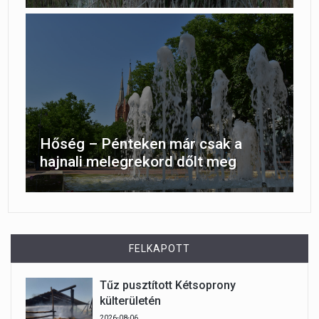
Hőség – Pénteken már csak a
hajnali melegrekord dőlt meg
FELKAPOTT
Tűz pusztított Kétsoprony
külterületén
2026-08-06