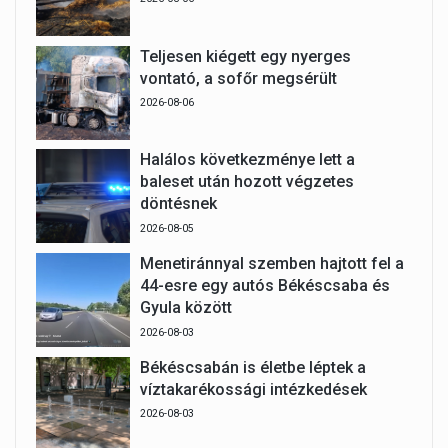
Teljesen kiégett egy nyerges
vontató, a sofőr megsérült
2026-08-06
Halálos következménye lett a
baleset után hozott végzetes
döntésnek
2026-08-05
Menetiránnyal szemben hajtott fel a
44-esre egy autós Békéscsaba és
Gyula között
2026-08-03
Békéscsabán is életbe léptek a
víztakarékossági intézkedések
2026-08-03