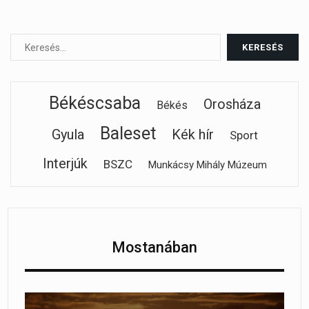
Békéscsaba
Orosháza
Békés
Baleset
Gyula
Kék hír
Sport
Interjúk
BSZC
Munkácsy Mihály Múzeum
Mostanában