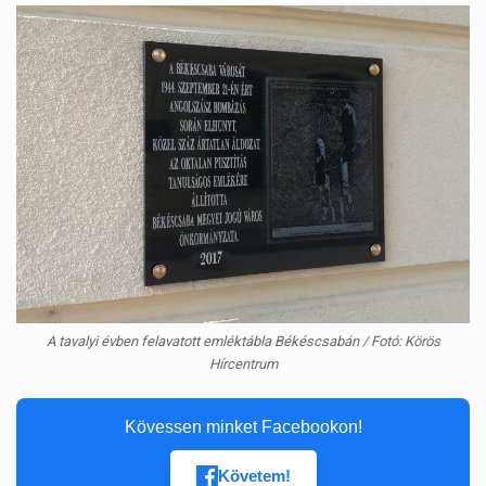
A tavalyi évben felavatott emléktábla Békéscsabán / Fotó: Körös
Hírcentrum
Kövessen minket Facebookon!
Követem!