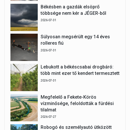
Békésben a gazdák elsöprő
többsége nem kér a JÉGER-ből
2026-07-31
Súlyosan megsérült egy 14 éves
rolleres fiú
2026-07-31
Lebukott a békéscsabai drogbáró:
több mint ezer tő kendert termesztett
2026-07-31
Megfelelő a Fekete-Körös
vízminősége, feloldották a fürdési
tilalmat
2026-07-27
Robogó és személyautó ütközött