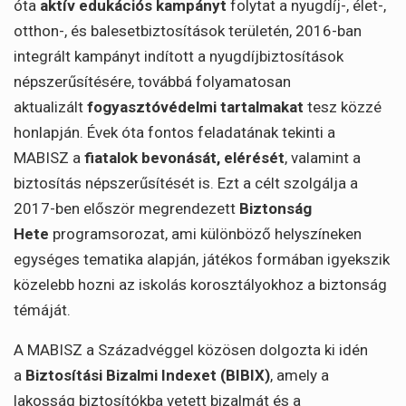
óta
aktív edukációs kampányt
folytat a nyugdíj-, élet-,
otthon-, és balesetbiztosítások területén, 2016-ban
integrált kampányt indított a nyugdíjbiztosítások
népszerűsítésére, továbbá folyamatosan
aktualizált
fogyasztóvédelmi tartalmakat
tesz közzé
honlapján. Évek óta fontos feladatának tekinti a
MABISZ a
fiatalok bevonását, elérését
, valamint a
biztosítás népszerűsítését is. Ezt a célt szolgálja a
2017-ben először megrendezett
Biztonság
Hete
programsorozat, ami különböző helyszíneken
egységes tematika alapján, játékos formában igyekszik
közelebb hozni az iskolás korosztályokhoz a biztonság
témáját.
A MABISZ a Századvéggel közösen dolgozta ki idén
a
Biztosítási Bizalmi Indexet (BIBIX)
, amely a
lakosság biztosítókba vetett bizalmát és a