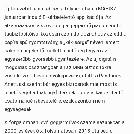
Új fejezetet jelent ebben a folyamatban a MABISZ
januárban induló E-kárbejelentő applikációja. Az
alkalmazáson a szövetség a gépjármű piacon érintett
tagbiztosítóival közösen azon dolgozik, hogy az eddigi
papíralapú nyomtatvány, a „kék-sárga” néven ismert
baleseti bejelentő mellett lehetőség legyen az
egyszerűbb, gyorsabb ügyintézésre. Az új digitális
megoldás összhangban áll az MNB biztosítókra
vonatkozó 10 éves jövőképével is, utalt rá Pandurics
Anett, aki szerint bár egyes biztosítók már most is
lehetőséget adnak ügyfeleiknek digitális kárbejelentő
csatorna igénybevételére, ezek azonban nem
egységesek.
A forgalomban lévő gépjárművek száma hazánkban a
2000-es évek óta folyamatosan, 2013 óta pedig