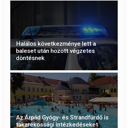
Halálos következménye lett a
baleset után hozott végzetes
döntésnek
Az Árpád Gyógy- és Strandfürdő is
takarékossági intézkedéseket