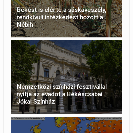
Békést is elérte a sáskaveszély,
rendkívüli intézkedést hozott a
Nébih
Nemzetközi színházi fesztivállal
nyitja az évadot a Békéscsabai
Jókai Színház