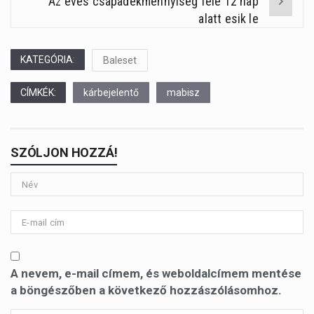
Az éves csapadékmennyiség fele 12 nap
alatt esik le
KATEGÓRIA:
Baleset
CÍMKÉK:
kárbejelentő
mabisz
SZÓLJON HOZZÁ!
A nevem, e-mail címem, és weboldalcímem mentése
a böngészőben a következő hozzászólásomhoz.