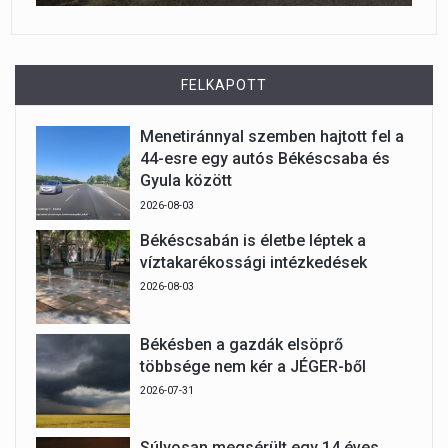
FELKAPOTT
Menetiránnyal szemben hajtott fel a
44-esre egy autós Békéscsaba és
Gyula között
2026-08-03
Békéscsabán is életbe léptek a
víztakarékossági intézkedések
2026-08-03
Békésben a gazdák elsöprő
többsége nem kér a JÉGER-ből
2026-07-31
Súlyosan megsérült egy 14 éves