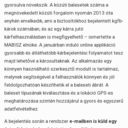
gyorsulva növekszik. A közúti balesetek száma a
megnövekedett közúti forgalom nyomán 2013 óta
enyhén emelkedik, ami a biztosítókhoz bejelentett kgfb-
károk számában, és az egy kárra jutó
kárfelhasználásban is megfigyelhető – ismertette a
MABISZ elnöke. A januárban induló online applikáció
gyorsabb és átláthatóbb kárbejelentési folyamatot tesz
majd lehetővé a károsultaknak. Az alkalmazás egy
könnyen használható szerkesztő modult is tartalmaz,
melynek segítségével a felhasználók könnyen és jól
feldolgozhatóan készíthetik el a baleseti ábrát. A
baleset típusának kiválasztása és a lokáció GPS-es
meghatározása szintén hozzájárul a gyors és egyszerű
adatfelvételhez.
A bejelentés során a rendszer
e-mailben is küld egy