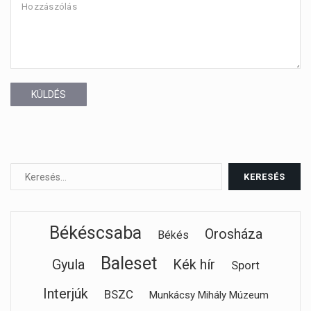
KÜLDÉS
Békéscsaba
Orosháza
Békés
Baleset
Gyula
Kék hír
Sport
Interjúk
BSZC
Munkácsy Mihály Múzeum