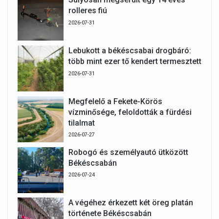
rolleres fiú
2026-07-31
Lebukott a békéscsabai drogbáró:
több mint ezer tő kendert termesztett
2026-07-31
Megfelelő a Fekete-Körös
vízminősége, feloldották a fürdési
tilalmat
2026-07-27
Robogó és személyautó ütközött
Békéscsabán
2026-07-24
A végéhez érkezett két öreg platán
története Békéscsabán