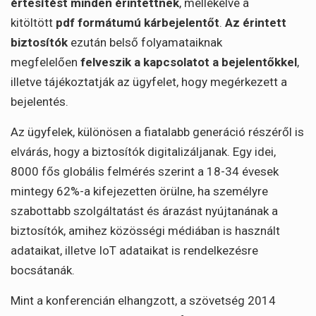
értesítést minden érintettnek
, mellékelve a
kitöltött
pdf formátumú kárbejelentőt
.
Az
érintett
biztosítók
ezután belső folyamataiknak
megfelelően
felveszik a kapcsolatot a bejelentőkkel
,
illetve tájékoztatják az ügyfelet, hogy megérkezett a
bejelentés.
Az ügyfelek, különösen a fiatalabb generáció részéről is
elvárás, hogy a biztosítók digitalizáljanak. Egy idei,
8000 fős globális felmérés szerint a 18-34 évesek
mintegy 62%-a kifejezetten örülne, ha személyre
szabottabb szolgáltatást és árazást nyújtanának a
biztosítók, amihez közösségi médiában is használt
adataikat, illetve IoT adataikat is rendelkezésre
bocsátanák.
Mint a konferencián elhangzott, a szövetség 2014