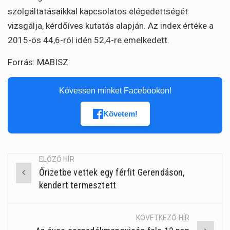
szolgáltatásaikkal kapcsolatos elégedettségét
vizsgálja, kérdőíves kutatás alapján. Az index értéke a
2015-ös 44,6-ról idén 52,4-re emelkedett.
Forrás: MABISZ
Kövessen minket Facebookon!
Követem!
ELŐZŐ HÍR
Őrizetbe vettek egy férfit Gerendáson,
Post
kendert termesztett
navigation
KÖVETKEZŐ HÍR