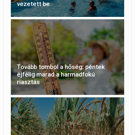
vezetett be
Tovább tombol a hőség: péntek
éjfélig marad a harmadfokú
riasztás