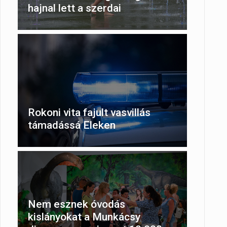
hajnal lett a szerdai
Rokoni vita fajult vasvillás
támadássá Eleken
Nem esznek óvodás
kislányokat a Munkácsy