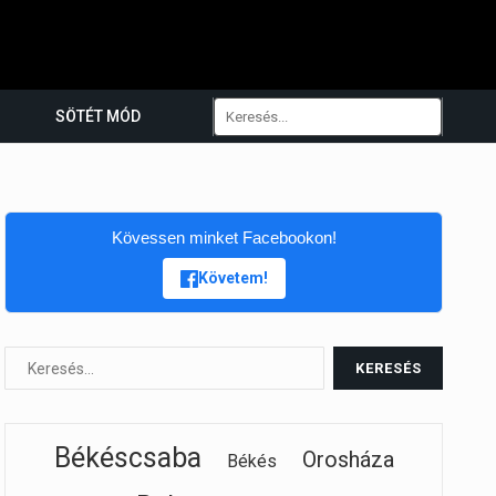
SÖTÉT MÓD
Kövessen minket Facebookon!
Követem!
Békéscsaba
Orosháza
Békés