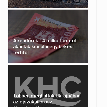
Álrendőrök 14 millió forintot
akartak kicsalni egy békési
férfitól
Többen meghaltak Ukrajnában
az éjszakai orosz