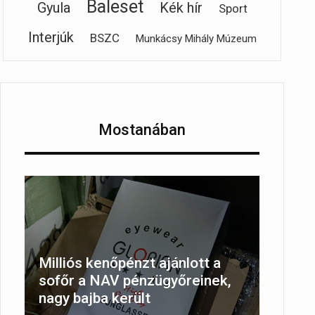
Baleset
Gyula
Kék hír
Sport
Interjúk
BSZC
Munkácsy Mihály Múzeum
Mostanában
Milliós kenőpénzt ajánlott a
sofőr a NAV pénzügyőreinek,
nagy bajba került