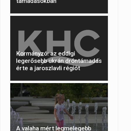
támadásokban
Kormányzó: az eddigi
legerősebb ukrán dróntámadás
érte a jaroszlavli régiót
A valaha mért legmelegebb