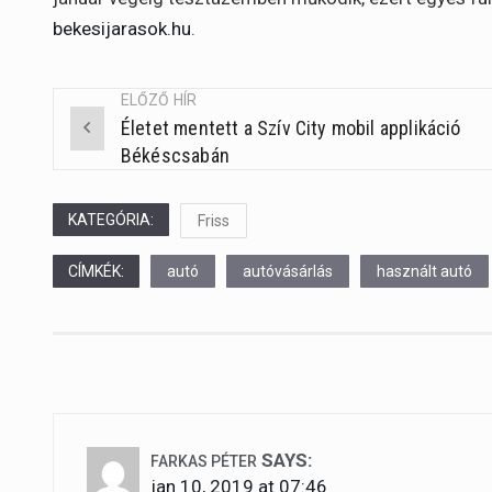
bekesijarasok.hu
.
ELŐZŐ HÍR
Életet mentett a Szív City mobil applikáció
Post
Békéscsabán
navigation
KATEGÓRIA:
Friss
CÍMKÉK:
autó
autóvásárlás
használt autó
SAYS:
FARKAS PÉTER
jan 10, 2019 at 07:46