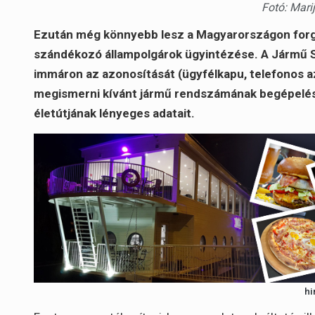
Fotó: Mari
Ezután még könnyebb lesz a Magyarországon forga
szándékozó állampolgárok ügyintézése. A Jármű Sz
immáron az azonosítását (ügyfélkapu, telefonos a
megismerni kívánt jármű rendszámának begépelésé
életútjának lényeges adatait.
hi