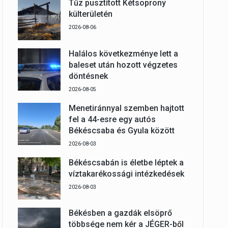
Tűz pusztított Kétsoprony
külterületén
2026-08-06
Halálos következménye lett a
baleset után hozott végzetes
döntésnek
2026-08-05
Menetiránnyal szemben hajtott
fel a 44-esre egy autós
Békéscsaba és Gyula között
2026-08-03
Békéscsabán is életbe léptek a
víztakarékossági intézkedések
2026-08-03
Békésben a gazdák elsöprő
többsége nem kér a JÉGER-ből