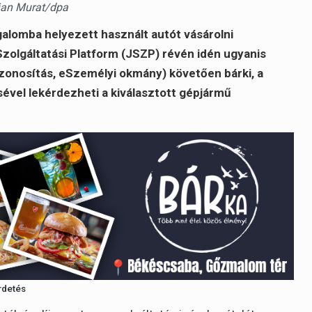
jan Murat/dpa
lomba helyezett használt autót vásárolni
olgáltatási Platform (JSZP) révén idén ugyanis
zonosítás, eSzemélyi okmány) követően bárki, a
vel lekérdezheti a kiválasztott gépjármű
rdetés