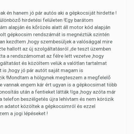
k én hanem jó pár autós aki a gépkocsiját hirdette !
ülönböző hirdetési felületen !Egy barátom
ám alapján és kőrözés alatt áll motor kód alapján
sárolt gépkocsim rendszámát is megnéztük szintén
an kezdtem ,hogy szembesüljek a valósággal mire
te hallott az új szolgáltatásról ,de teszt üzemben
átta a rendszámomat az félre lett vezetve ,hogy
gáltatást és közöltem velük a valótlan tartalmat
 is ,hogy jó pár autót saját magam is
özik !Mondtam a hölgynek megteszem a megfelelő
be vannak engem kár ért ugyan is a gépkocsimat több
osítás után a fentieket látták !Iga ,hogy azóta már
a telefon beszélgetés újra lehívtam és nem körözik
an adatot közöltek a gépkocsimról és ezzel
em a jogi lépéseket !