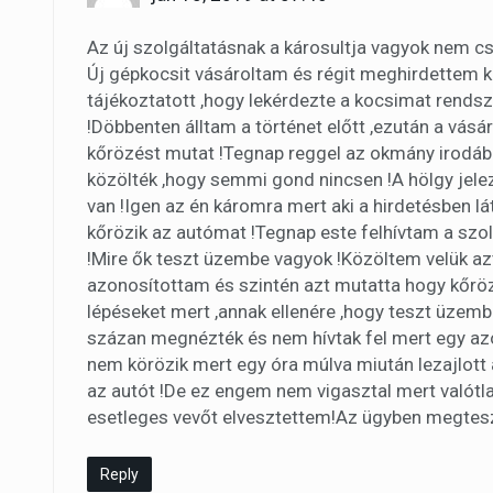
Az új szolgáltatásnak a károsultja vagyok nem csa
Új gépkocsit vásároltam és régit meghirdettem k
tájékoztatott ,hogy lekérdezte a kocsimat rendsz
!Döbbenten álltam a történet előtt ,ezután a vá
kőrözést mutat !Tegnap reggel az okmány irodáb
közölték ,hogy semmi gond nincsen !A hölgy jelez
van !Igen az én káromra mert aki a hirdetésben l
kőrözik az autómat !Tegnap este felhívtam a szol
!Mire ők teszt üzembe vagyok !Közöltem velük azt
azonosítottam és szintén azt mutatta hogy kőr
lépéseket mert ,annak ellenére ,hogy teszt üzem
százan megnézték és nem hívtak fel mert egy azon
nem körözik mert egy óra múlva miután lezajlott 
az autót !De ez engem nem vigasztal mert valótl
esetleges vevőt elvesztettem!Az ügyben megtesz
Reply