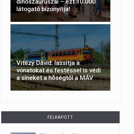
dinoszauruszai – ezt 10.000
látogató bizonyítja!
Vitézy Dávid: lassítja a
vonatokat és festéssel is védi
a síneket a hőségtől a MÁV
FELKAPOTT