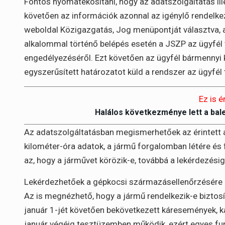
Fontos nyomatékosítani, hogy az adatszolgáltatás ill
követően az információk azonnal az igénylő rendelke
weboldal Közigazgatás, Jog menüpontját választva, a
alkalommal történő belépés esetén a JSZP az ügyfél 
engedélyezéséről. Ezt követően az ügyfél bármennyi 
egyszerűsített határozatot küld a rendszer az ügyfél 
Ez is é
Halálos következménye lett a bal
Az adatszolgáltatásban megismerhetőek az érintett a
kilométer-óra adatok, a jármű forgalomban létére és 
az, hogy a járművet körözik-e, továbbá a lekérdezési
Lekérdezhetőek a gépkocsi származásellenőrzésére é
Az is megnézhető, hogy a jármű rendelkezik-e biztosít
január 1-jét követően bekövetkezett káresemények, k
január végéig tesztüzemben működik, ezért egyes fun