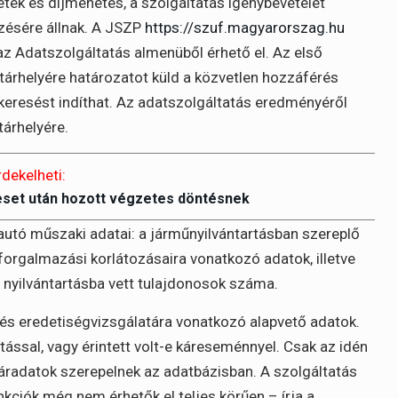
eték és díjmenetes, a szolgáltatás igénybevételét
zésére állnak. A JSZP
https://szuf.magyarorszag.hu
z Adatszolgáltatás almenüből érhető el. Az első
tárhelyére határozatot küld a közvetlen hozzáférés
keresést indíthat. Az adatszolgáltatás eredményéről
tárhelyére.
rdekelheti:
eset után hozott végzetes döntésnek
utó műszaki adatai: a járműnyilvántartásban szereplő
forgalmazási korlátozásaira vonatkozó adatok, illetve
g nyilvántartásba vett tulajdonosok száma.
s eredetiségvizsgálatára vonatkozó alapvető adatok.
ással, vagy érintett volt-e káreseménnyel. Csak az idén
áradatok szerepelnek az adatbázisban. A szolgáltatás
kciók még nem érhetők el teljes körűen – írja a