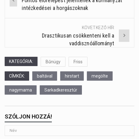
Fontos előrelépést jelentenek a kormányzat
Post
intézkedései a horgászoknak
navigation
KÖVETKEZŐ HÍR
Drasztikusan csökkenteni kell a
vaddisznóállományt
KATEGÓRIA:
Bűnügy
Friss
CÍMKÉK:
baltával
hirstart
megölte
nagymama
Sarkadkeresztúr
SZÓLJON HOZZÁ!