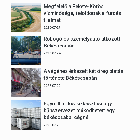
Megfelelő a Fekete-Körös
vízminősége, feloldották a fürdési
tilalmat
2026-07-27
Robogó és személyautó ütközött
Békéscsabán
2026-07-24
A végéhez érkezett két öreg platán
története Békéscsabán
2026-07-22
Egymilliárdos sikkasztási ügy:
bűnszervezet működhetett egy
békéscsabai cégnél
2026-07-21