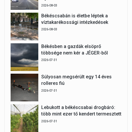
2026-08-03
Békéscsabán is életbe léptek a
víztakarékossági intézkedések
2026-08-03
Békésben a gazdák elsöprő
többsége nem kér a JÉGER-ből
2026-07-31
Súlyosan megsérült egy 14 éves
rolleres fiú
2026-07-31
Lebukott a békéscsabai drogbáró:
több mint ezer tő kendert termesztett
2026-07-31