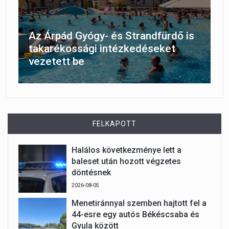
Az Árpád Gyógy- és Strandfürdő is
takarékossági intézkedéseket
vezetett be
FELKAPOTT
Halálos következménye lett a
baleset után hozott végzetes
döntésnek
2026-08-05
Menetiránnyal szemben hajtott fel a
44-esre egy autós Békéscsaba és
Gyula között