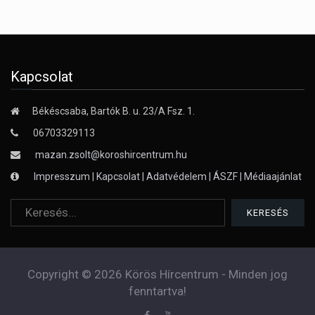
Kapcsolat
Békéscsaba, Bartók B. u. 23/A Fsz. 1.
06703329113
mazan.zsolt@koroshircentrum.hu
Impresszum
|
Kapcsolat
|
Adatvédelem
|
ÁSZF
|
Médiaajánlat
Copyright © 2026 Körös Hírcentrum - Minden jog
fenntartva!