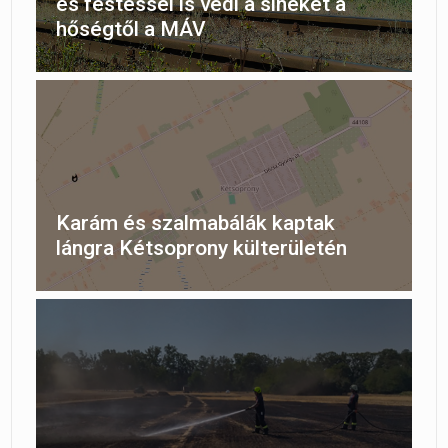
és festéssel is védi a síneket a
hőségtől a MÁV
Karám és szalmabálák kaptak
lángra Kétsoprony külterületén