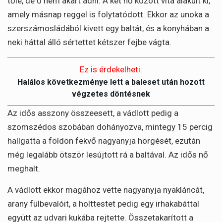
tőle, de ő nem akart adni. A két nő között vita alakult ki,
amely másnap reggel is folytatódott. Ekkor az unoka a
szerszámosládából kivett egy baltát, és a konyhában a
neki háttal álló sértettet kétszer fejbe vágta.
Ez is érdekelheti:
Halálos következménye lett a baleset után hozott
végzetes döntésnek
Az idős asszony összeesett, a vádlott pedig a
szomszédos szobában dohányozva, mintegy 15 percig
hallgatta a földön fekvő nagyanyja hörgését, ezután
még legalább ötször lesújtott rá a baltával. Az idős nő
meghalt.
A vádlott ekkor magához vette nagyanyja nyakláncát,
arany fülbevalóit, a holttestet pedig egy irhakabáttal
együtt az udvari kukába rejtette. Összetakarított a