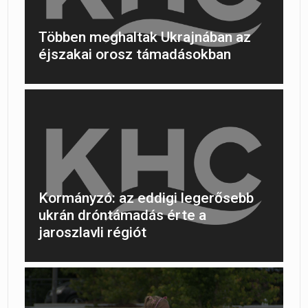
Többen meghaltak Ukrajnában az
éjszakai orosz támadásokban
Kormányzó: az eddigi legerősebb
ukrán dróntámadás érte a
jaroszlavli régiót