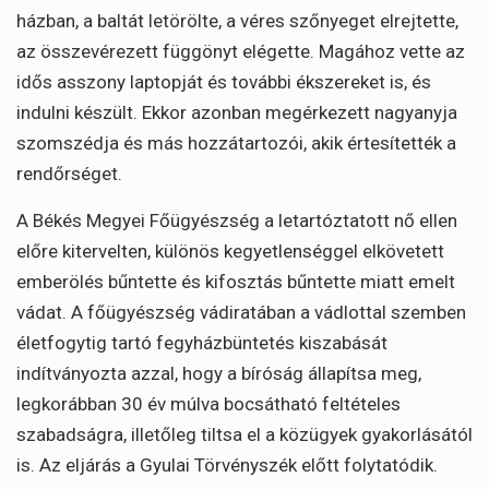
házban, a baltát letörölte, a véres szőnyeget elrejtette,
az összevérezett függönyt elégette. Magához vette az
idős asszony laptopját és további ékszereket is, és
indulni készült. Ekkor azonban megérkezett nagyanyja
szomszédja és más hozzátartozói, akik értesítették a
rendőrséget.
A Békés Megyei Főügyészség a letartóztatott nő ellen
előre kitervelten, különös kegyetlenséggel elkövetett
emberölés bűntette és kifosztás bűntette miatt emelt
vádat. A főügyészség vádiratában a vádlottal szemben
életfogytig tartó fegyházbüntetés kiszabását
indítványozta azzal, hogy a bíróság állapítsa meg,
legkorábban 30 év múlva bocsátható feltételes
szabadságra, illetőleg tiltsa el a közügyek gyakorlásától
is. Az eljárás a Gyulai Törvényszék előtt folytatódik.