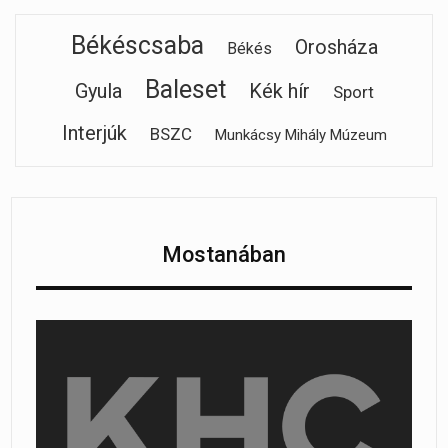
Békéscsaba
Orosháza
Békés
Baleset
Gyula
Kék hír
Sport
Interjúk
BSZC
Munkácsy Mihály Múzeum
Mostanában