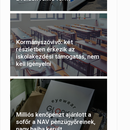
Kormányszóvivő: két
részletben érkezik az
iskolakezdési támogatás, nem
kell igényelni
Milliós kenőpénzt ajánlott a
sofőr a NAV pénzügyőreinek,
nagy bajba került