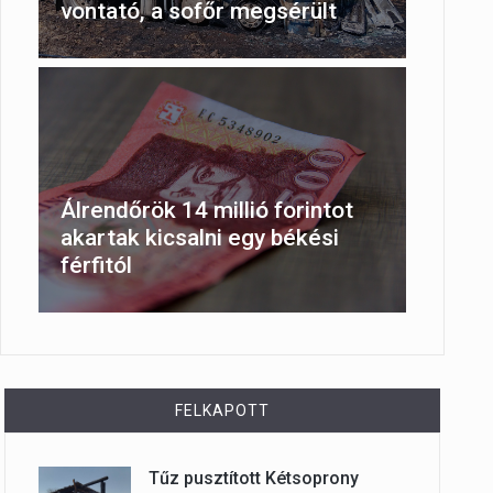
vontató, a sofőr megsérült
Álrendőrök 14 millió forintot
akartak kicsalni egy békési
férfitól
FELKAPOTT
Tűz pusztított Kétsoprony