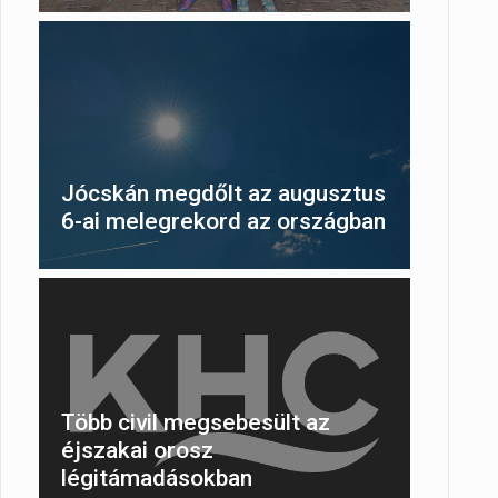
Jócskán megdőlt az augusztus
6-ai melegrekord az országban
Több civil megsebesült az
éjszakai orosz
légitámadásokban