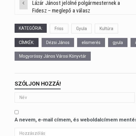
Lázár Jánost jelölné polgármesternek a
Post
Fidesz – meglepő a válasz
navigation
KATEGÓRIA:
Friss
Gyula
Kultúra
CÍMKÉK:
Dézsi János
elismerés
gyula
Mogyoróssy János Városi Könyvtár
SZÓLJON HOZZÁ!
A nevem, e-mail címem, és weboldalcímem menté