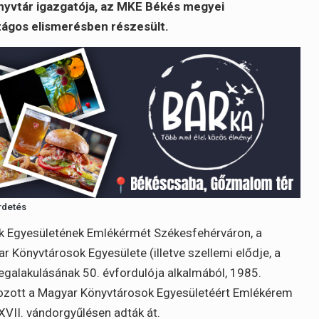
nyvtár igazgatója, az MKE Békés megyei
ágos elismerésben részesült.
rdetés
k Egyesületének Emlékérmét Székesfehérváron, a
r Könyvtárosok Egyesülete (illetve szellemi elődje, a
galakulásának 50. évfordulója alkalmából, 1985.
hozott a Magyar Könyvtárosok Egyesületéért Emlékérem
XVII. vándorgyűlésen adták át.