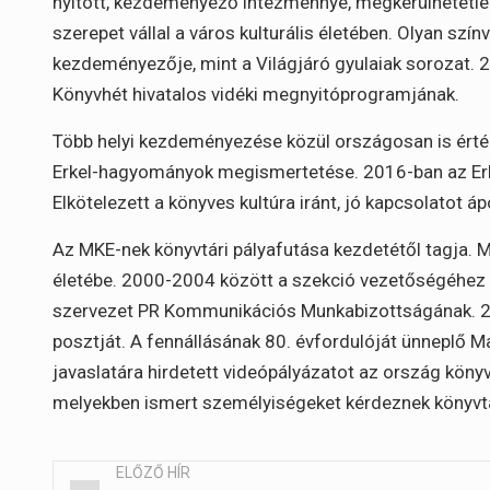
nyitott, kezdeményező intézménnyé, megkerülhetetle
szerepet vállal a város kulturális életében. Olyan s
kezdeményezője, mint a Világjáró gyulaiak sorozat. 
Könyvhét hivatalos vidéki megnyitóprogramjának.
Több helyi kezdeményezése közül országosan is értéke
Erkel-hagyományok megismertetése. 2016-ban az Erk
Elkötelezett a könyves kultúra iránt, jó kapcsolatot á
Az MKE-nek könyvtári pályafutása kezdetétől tagja. 
életébe. 2000-2004 között a szekció vezetőségéhez t
szervezet PR Kommunikációs Munkabizottságának. 201
posztját. A fennállásának 80. évfordulóját ünneplő 
javaslatára hirdetett videópályázatot az ország könyv
melyekben ismert személyiségeket kérdeznek könyvtá
ELŐZŐ HÍR