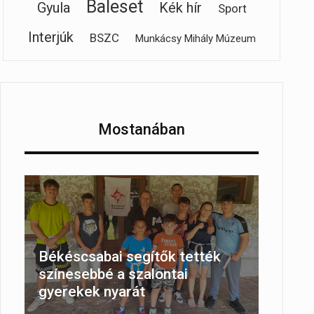
Baleset
Gyula
Kék hír
Sport
Interjúk
BSZC
Munkácsy Mihály Múzeum
Mostanában
Békéscsabai segítők tették
színesebbé a szalontai
gyerekek nyarát