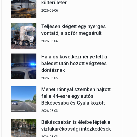
külterületén
2026-08-06
Teljesen kiégett egy nyerges
vontató, a sofőr megsérült
2026-08-06
Halálos következménye lett a
baleset után hozott végzetes
döntésnek
2026-08-05
Menetiránnyal szemben hajtott
fel a 44-esre egy autós
Békéscsaba és Gyula között
2026-08-03
Békéscsabán is életbe léptek a
víztakarékossági intézkedések
2026-08-03