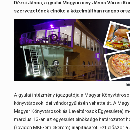
Dézsi János, a gyulai Mogyorossy János Városi Kö
szervezetének elnöke a közelmúltban rangos orsz
hi
A gyulai intézmény igazgatója a Magyar Könyvtároso
könyvtárosok idei vándorgyűlésén vehette át. A Magya
Magyar Könyvtárosok és Levéltárosok Egyesülete) me
március 13-án az egyesület elnöksége határozatot 
(röviden MKE-emlékérem) alapításáról. Ezt először a 