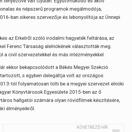
n tényezővé vált Gyulán. Együttműködő és aktív
zínvonalas és népszerű programok megálmodója,
2016-ban sikeres szervezője és lebonyolítója az Ünnepi
s az Erkelről szóló irodalmi hagyaték feltárása, az
el Ferenc Társaság alelnökének választották meg.
pol a civil szervezetekkel és más intézményekkel.
Már ekkor bekapcsolódott a Békés Megyei Szekció
artozott, s egyben delegáltja volt az országos
3-tól folyamatosan tölti be a megyei szervezet elnöki
Magyar Könyvtárosok Egyesülete 2015-ben az ő
táros hallgatói számára olyan rövidfilmek készítésére,
ri élményeikről.
KÖVETKEZŐ HÍR