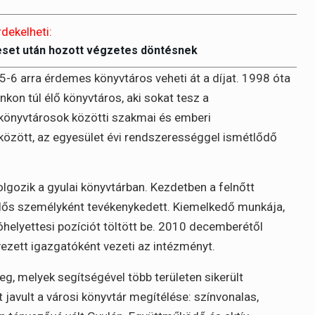
rdekelheti:
eset után hozott végzetes döntésnek
5-6 arra érdemes könyvtáros veheti át a díjat. 1998 óta
kon túl élő könyvtáros, aki sokat tesz a
 könyvtárosok közötti szakmai és emberi
 között, az egyesület évi rendszerességgel ismétlődő
gozik a gyulai könyvtárban. Kezdetben a felnőtt
elős személyként tevékenykedett. Kiemelkedő munkája,
helyettesi pozíciót töltött be. 2010 decemberétől
vezett igazgatóként vezeti az intézményt.
g, melyek segítségével több területen sikerült
 javult a városi könyvtár megítélése: színvonalas,