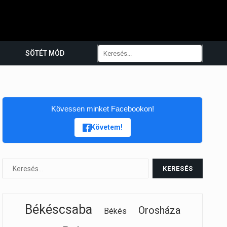
SÖTÉT MÓD
Kövessen minket Facebookon!
Követem!
Békéscsaba
Orosháza
Békés