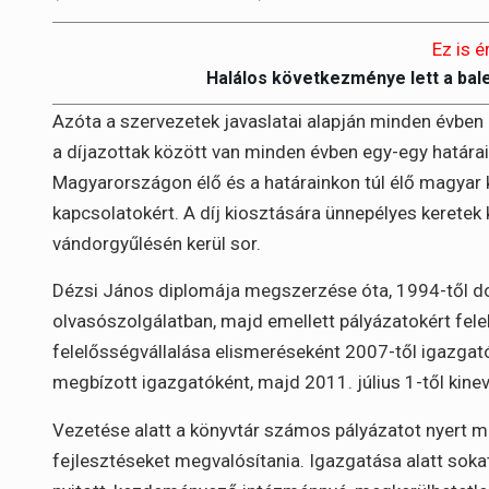
Ez is é
Halálos következménye lett a bal
Azóta a szervezetek javaslatai alapján minden évben 
a díjazottak között van minden évben egy-egy határain
Magyarországon élő és a határainkon túl élő magyar
kapcsolatokért. A díj kiosztására ünnepélyes keretek
vándorgyűlésén kerül sor.
Dézsi János diplomája megszerzése óta, 1994-től dol
olvasószolgálatban, majd emellett pályázatokért fel
felelősségvállalása elismeréseként 2007-től igazgató
megbízott igazgatóként, majd 2011. július 1-től kine
Vezetése alatt a könyvtár számos pályázatot nyert me
fejlesztéseket megvalósítania. Igazgatása alatt sokat