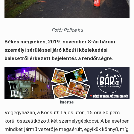
Fotó: Police.hu
Békés megyében, 2019. november 8-án három
személyi sérüléssel járó közúti közlekedési
balesetről érkezett bejelentés a rendőrségre.
hirdetés
Végegyházán, a Kossuth Lajos úton, 15 óra 30 perc
körül összeütközött két személygépkocsi. A balesetben
mindkét jármű vezetője megsérült, egyikük könnyű, míg