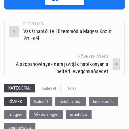
ELŐZŐ HÍR
Vasárnaptól téli üzemmód a Magyar Közút
Post
Zrt.-nél
navigation
KÖVETKEZŐ HÍR
A szobanövények nem javítják hatékonyan a
beltéri levegőminőséget
KATEGÓRIA:
Baleset
Friss
CÍMKÉK:
Baleset
békéscsaba
közlekedés
megyei
NÉkés megye
orosháza
végegyháza