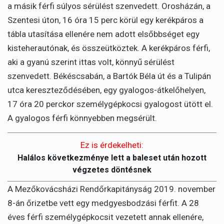
a másik férfi súlyos sérülést szenvedett. Orosházán, a
Szentesi úton, 16 óra 15 perc körül egy kerékpáros a
tábla utasítása ellenére nem adott elsőbbséget egy
kisteherautónak, és összeütköztek. A kerékpáros férfi,
aki a gyanú szerint ittas volt, könnyű sérülést
szenvedett. Békéscsabán, a Bartók Béla út és a Tulipán
utca kereszteződésében, egy gyalogos-átkelőhelyen,
17 óra 20 perckor személygépkocsi gyalogost ütött el.
A gyalogos férfi könnyebben megsérült.
Ez is érdekelheti:
Halálos következménye lett a baleset után hozott
végzetes döntésnek
A Mezőkovácsházi Rendőrkapitányság 2019. november
8-án őrizetbe vett egy medgyesbodzási férfit. A 28
éves férfi személygépkocsit vezetett annak ellenére,