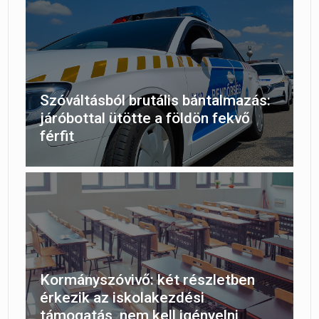
Szóváltásból brutális bántalmazás:
járóbottal ütötte a földön fekvő
férfit
Kormányszóvivő: két részletben
érkezik az iskolakezdési
támogatás, nem kell igényelni