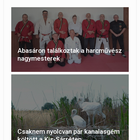
Abasáron találkoztak a harcművész
nagymesterek
Csaknem nyolcvan pár kanalasgém
költött a Kis-Sárréten