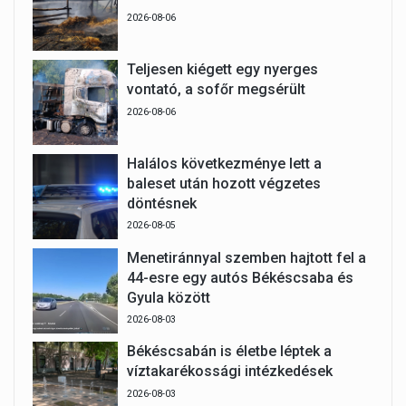
2026-08-06
Teljesen kiégett egy nyerges
vontató, a sofőr megsérült
2026-08-06
Halálos következménye lett a
baleset után hozott végzetes
döntésnek
2026-08-05
Menetiránnyal szemben hajtott fel a
44-esre egy autós Békéscsaba és
Gyula között
2026-08-03
Békéscsabán is életbe léptek a
víztakarékossági intézkedések
2026-08-03