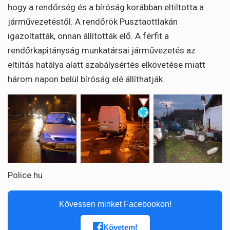
hogy a rendőrség és a bíróság korábban eltiltotta a
járművezetéstől. A rendőrök Pusztaottlakán
igazoltatták, onnan állították elő. A férfit a
rendőrkapitányság munkatársai járművezetés az
eltiltás hatálya alatt szabálysértés elkövetése miatt
három napon belül bíróság elé állíthatják.
Police.hu
Kövessen minket Facebookon!
Követem!