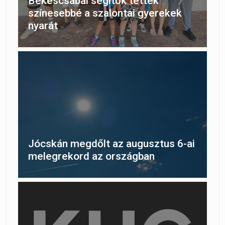
Békéscsabai segítők tették
színesebbé a szalontai gyerekek
nyarát
Jócskán megdőlt az augusztus 6-ai
melegrekord az országban