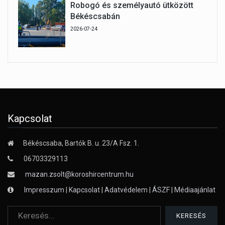
Robogó és személyautó ütközött
Békéscsabán
2026-07-24
Kapcsolat
Békéscsaba, Bartók B. u. 23/A Fsz. 1.
06703329113
mazan.zsolt@koroshircentrum.hu
Impresszum
|
Kapcsolat
|
Adatvédelem
|
ÁSZF
|
Médiaajánlat