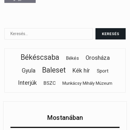
Békéscsaba
Orosháza
Békés
Baleset
Gyula
Kék hír
Sport
Interjúk
BSZC
Munkácsy Mihály Múzeum
Mostanában