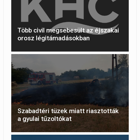
Több civil megsebesült az éjszakai
orosz légitámadásokban
Szabadtéri tüzek miatt riasztották
a gyulai tűzoltókat