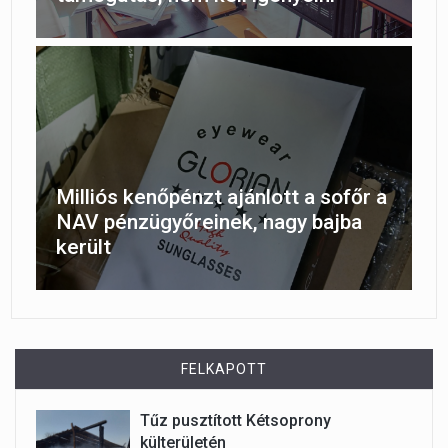
Milliós kenőpénzt ajánlott a sofőr a
NAV pénzügyőreinek, nagy bajba
került
FELKAPOTT
Tűz pusztított Kétsoprony
külterületén