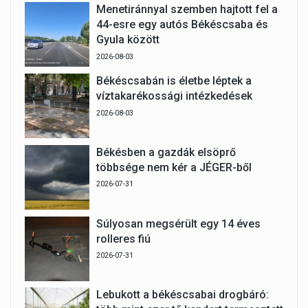
Menetiránnyal szemben hajtott fel a
44-esre egy autós Békéscsaba és
Gyula között
2026-08-03
Békéscsabán is életbe léptek a
víztakarékossági intézkedések
2026-08-03
Békésben a gazdák elsöprő
többsége nem kér a JÉGER-ből
2026-07-31
Súlyosan megsérült egy 14 éves
rolleres fiú
2026-07-31
Lebukott a békéscsabai drogbáró: