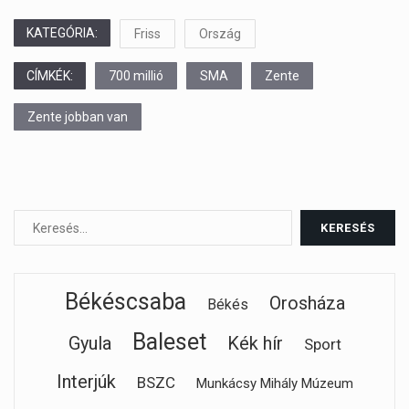
KATEGÓRIA:
Friss
Ország
CÍMKÉK:
700 millió
SMA
Zente
Zente jobban van
Békéscsaba
Orosháza
Békés
Baleset
Gyula
Kék hír
Sport
Interjúk
BSZC
Munkácsy Mihály Múzeum