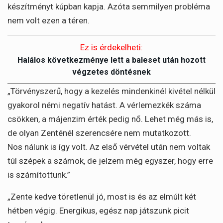
készítményt kúpban kapja. Azóta semmilyen probléma
nem volt ezen a téren.
Ez is érdekelheti:
Halálos következménye lett a baleset után hozott
végzetes döntésnek
„Törvényszerű, hogy a kezelés mindenkinél kivétel nélkül
gyakorol némi negatív hatást. A vérlemezkék száma
csökken, a májenzim érték pedig nő. Lehet még más is,
de olyan Zenténél szerencsére nem mutatkozott.
Nos nálunk is így volt. Az első vérvétel után nem voltak
túl szépek a számok, de jelzem még egyszer, hogy erre
is számítottunk.”
„Zente kedve töretlenül jó, most is és az elmúlt két
hétben végig. Energikus, egész nap játszunk picit