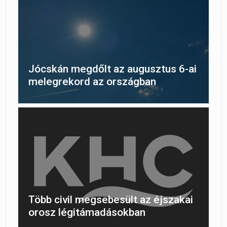
Jócskán megdőlt az augusztus 6-ai
melegrekord az országban
Több civil megsebesült az éjszakai
orosz légitámadásokban