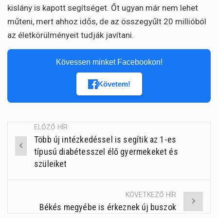
kislány is kapott segítséget. Őt ugyan már nem lehet
műteni, mert ahhoz idős, de az összegyűlt 20 millióból
az életkörülményeit tudják javítani.
Kövessen minket Facebookon!
Követem!
ELŐZŐ HÍR
Több új intézkedéssel is segítik az 1-es
Post
típusú diabétesszel élő gyermekeket és
navigation
szüleiket
KÖVETKEZŐ HÍR
Békés megyébe is érkeznek új buszok