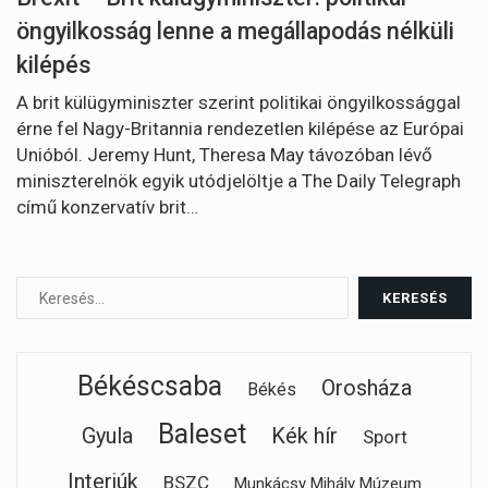
öngyilkosság lenne a megállapodás nélküli
kilépés
A brit külügyminiszter szerint politikai öngyilkossággal
érne fel Nagy-Britannia rendezetlen kilépése az Európai
Unióból. Jeremy Hunt, Theresa May távozóban lévő
miniszterelnök egyik utódjelöltje a The Daily Telegraph
című konzervatív brit…
Békéscsaba
Orosháza
Békés
Baleset
Gyula
Kék hír
Sport
Interjúk
BSZC
Munkácsy Mihály Múzeum