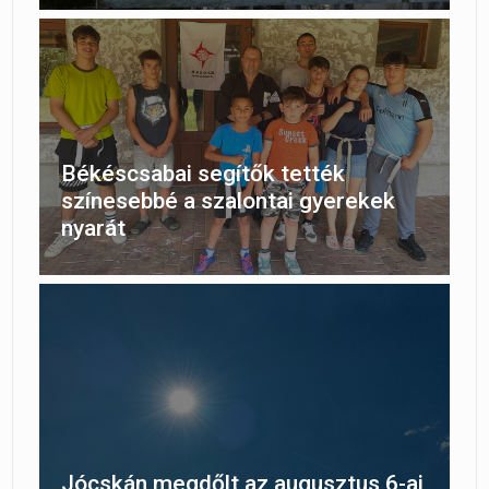
Békéscsabai segítők tették
színesebbé a szalontai gyerekek
nyarát
Jócskán megdőlt az augusztus 6-ai