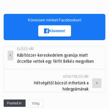
Kövessen minket Facebookon!
Követem!
ELŐZŐ HÍR
Kábítószer-kereskedelem gyanúja miatt
Post
őrizetbe vettek egy férfit Békés megyében
navigation
KÖVETKEZŐ HÍR
Hétvégétől búcsút inthetünk a
hidegpárnának
Posted in:
Világ