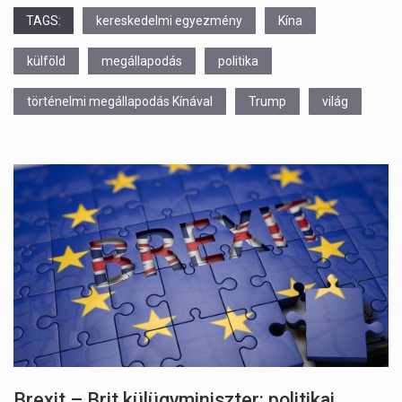
TAGS:
kereskedelmi egyezmény
Kína
külföld
megállapodás
politika
történelmi megállapodás Kínával
Trump
világ
Brexit – Brit külügyminiszter: politikai