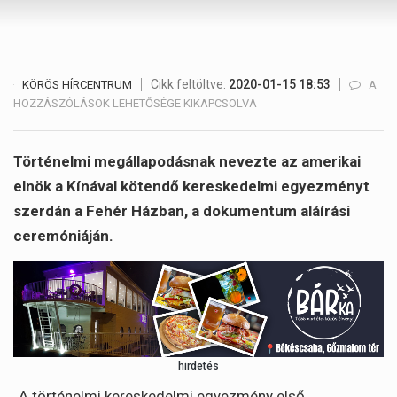
Cikk feltöltve:
2020-01-15 18:53
TRUM
KÖRÖS HÍRCENTRUM
A
„TÖRT
HOZZÁSZÓLÁSOK LEHETŐSÉGE KIKAPCSOLVA
MEGÁ
A
KÍNÁ
Történelmi megállapodásnak nevezte az amerikai
KÖTE
elnök a Kínával kötendő kereskedelmi egyezményt
KERE
szerdán a Fehér Házban, a dokumentum aláírási
EGYE
BEJE
ceremóniáján.
hirdetés
„A történelmi kereskedelmi egyezmény első