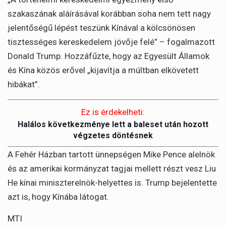
szakaszának aláírásával korábban soha nem tett nagy
jelentőségű lépést teszünk Kínával a kölcsönösen
tisztességes kereskedelem jövője felé” – fogalmazott
Donald Trump. Hozzáfűzte, hogy az Egyesült Államok
és Kína közös erővel „kijavítja a múltban elkövetett
hibákat”.
Ez is érdekelheti:
Halálos következménye lett a baleset után hozott
végzetes döntésnek
A Fehér Házban tartott ünnepségen Mike Pence alelnök
és az amerikai kormányzat tagjai mellett részt vesz Liu
He kínai miniszterelnök-helyettes is. Trump bejelentette
azt is, hogy Kínába látogat.
MTI