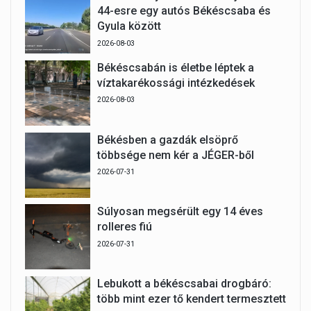
44-esre egy autós Békéscsaba és
Gyula között
2026-08-03
Békéscsabán is életbe léptek a
víztakarékossági intézkedések
2026-08-03
Békésben a gazdák elsöprő
többsége nem kér a JÉGER-ből
2026-07-31
Súlyosan megsérült egy 14 éves
rolleres fiú
2026-07-31
Lebukott a békéscsabai drogbáró:
több mint ezer tő kendert termesztett