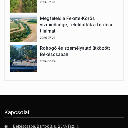
2026-07-31
Megfelelő a Fekete-Körös
vízminősége, feloldották a fürdési
tilalmat
2026-07-27
Robogó és személyautó ütközött
Békéscsabán
2026-07-24
Kapcsolat
Békéscsaba, Bartók B. u. 23/A Fsz. 1.