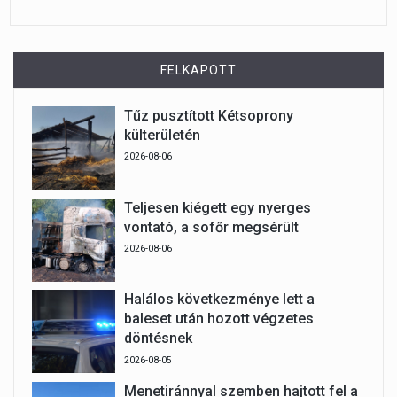
FELKAPOTT
Tűz pusztított Kétsoprony
külterületén
2026-08-06
Teljesen kiégett egy nyerges
vontató, a sofőr megsérült
2026-08-06
Halálos következménye lett a
baleset után hozott végzetes
döntésnek
2026-08-05
Menetiránnyal szemben hajtott fel a