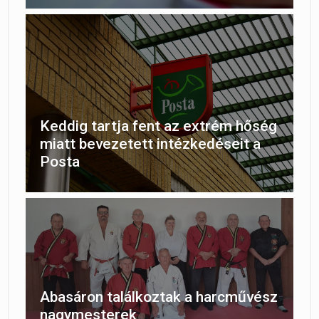
Keddig tartja fent az extrém hőség
miatt bevezetett intézkedéseit a
Posta
Abasáron találkoztak a harcművész
nagymesterek