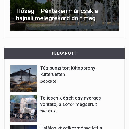
Hőség – Pénteken már csak a
hajnali melegrekord dőlt meg
FELKAPOTT
Tűz pusztított Kétsoprony
külterületén
2026-08-06
Teljesen kiégett egy nyerges
vontató, a sofőr megsérült
2026-08-06
Halálos következménye lett a