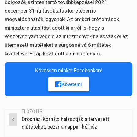
dolgozók szinten tartó továbbképzései 2021.
december 31-ig távoktatás keretében is
megvalósíthatók legyenek. Az emberi erőforrások
minisztere utasítást adott ki arról is, hogy a
veszélyhelyzet végéig az intézmények halasszák el az
ütemezett műtéteket a sürgőssé váló műtétek
kivételével – tájékoztatott a
minisztérium
.
Kövessen minket Facebookon!
Követem!
ELŐZŐ HÍR
Orosházi Kórház: halasztják a tervezett
Post
műtéteket, bezár a nappali kórház
navigation