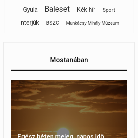
Baleset
Gyula
Kék hír
Sport
Interjúk
BSZC
Munkácsy Mihály Múzeum
Mostanában
Egész héten meleg, napos idő