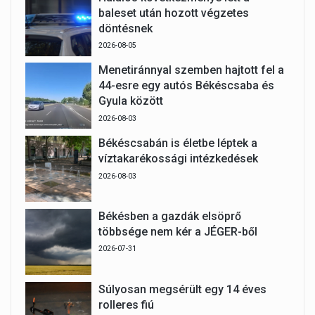
baleset után hozott végzetes
döntésnek
2026-08-05
Menetiránnyal szemben hajtott fel a
44-esre egy autós Békéscsaba és
Gyula között
2026-08-03
Békéscsabán is életbe léptek a
víztakarékossági intézkedések
2026-08-03
Békésben a gazdák elsöprő
többsége nem kér a JÉGER-ből
2026-07-31
Súlyosan megsérült egy 14 éves
rolleres fiú