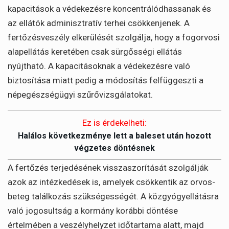
kapacitások a védekezésre koncentrálódhassanak és
az ellátók adminisztratív terhei csökkenjenek. A
fertőzésveszély elkerülését szolgálja, hogy a fogorvosi
alapellátás keretében csak sürgősségi ellátás
nyújtható. A kapacitásoknak a védekezésre való
biztosítása miatt pedig a módosítás felfüggeszti a
népegészségügyi szűrővizsgálatokat.
Ez is érdekelheti:
Halálos következménye lett a baleset után hozott
végzetes döntésnek
A fertőzés terjedésének visszaszorítását szolgálják
azok az intézkedések is, amelyek csökkentik az orvos-
beteg találkozás szükségességét. A közgyógyellátásra
való jogosultság a kormány korábbi döntése
értelmében a veszélyhelyzet időtartama alatt, majd