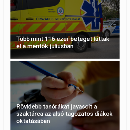
Több mint 116 ezer beteget láttak
el a mentők júliusban
Rövidebb tanórákat javasolt a
szaktárca az alsó tagozatos diákok
oktatásában