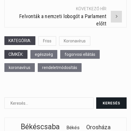
KÖVETKEZŐ HÍR
Felvonták a nemzeti lobogót a Parlament
előtt
KATEGÓRIA:
Friss
Koronavírus
CÍMKÉK:
egészség
fogorvosi ellátás
koronavírus
rendeletmódosítás
Békéscsaba
Orosháza
Békés