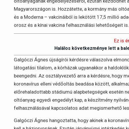
oltóanyagának engedélyezéséről, ezután kezdődhet az 
Magyarországon is. Hozzátette, a kormány más oltó
és a Moderna – vakcináiból is lekötött 17,5 millió ad
orosz és a kínai vakcina felhasználási lehetőségeit is.
Ez is é
Halálos következménye lett a bal
Galgóczi Ágnes újságírói kérdésre válaszolva elmond
látogatási tilalom, a kórházak ugyanakkor a haldokl
beengedni. Az osztályvezető arra a kérdésre, hogy menn
koronavírus elleni védőoltás beadása között, alkalmaz
előrehaladottabb stádiumú alapbetegségek esetén nem
oltóanyag egyedi engedélyt kap, a készítmény nyilván
felhasználásával kapcsolatos adat megismerhető les
Galgóczi Ágnes hangoztatta, hogy akinek a koronavíru
kell a háziorvosának. Ezután járványügyi intézkedés kö