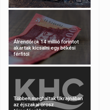
Álrendőrök 14 millió forintot
akartak kicsalni egy békési
férfitól
Többen meghaltak Ukrajnában
az éjszakai orosz