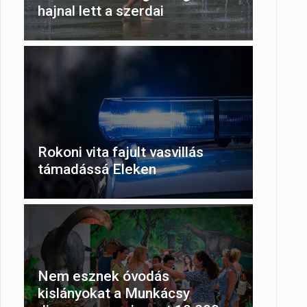
hajnal lett a szerdai
Rokoni vita fajult vasvillás
támadássá Eleken
Nem esznek óvodás
kislányokat a Munkácsy