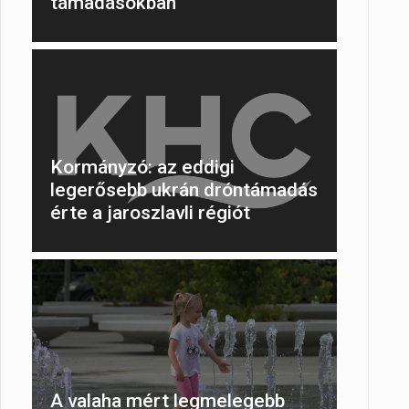
támadásokban
Kormányzó: az eddigi
legerősebb ukrán dróntámadás
érte a jaroszlavli régiót
A valaha mért legmelegebb