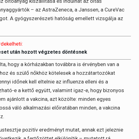
oltóanyag kiszállítása és indulhat az oltás
anyaggyártók – az AstraZeneca, a Janssen, a CureVac
agot. A gyógyszerészeti hatóság emellett vizsgálja az
rdekelheti:
eset után hozott végzetes döntésnek
ta, hogy a kórházakban továbbra is érvényben van a
ókhoz és szülő nőkhöz kötelesek a hozzátartozókat
yi időnek kell eltelnie az influenza elleni és a
ható-e a kettő együtt, valamint igaz-e, hogy bizonyos
 ajánlott a vakcina, azt közölte: minden egyes
ossá váló alkalmazási előiratában minden, a vakcina
z.
stesztje pozitív eredményt mutat, annak ezt jeleznie
vetkezik, a fertőzöttet elkülönítik – mutatott rá.