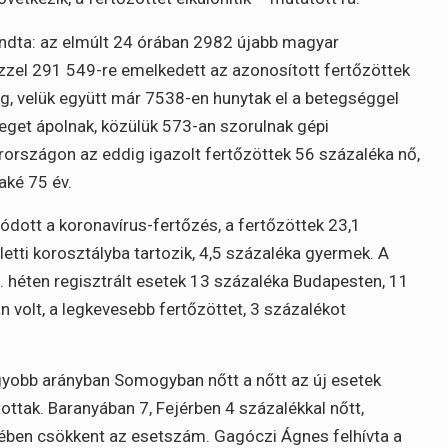
ndta: az elmúlt 24 órában 2982 újabb magyar
ezzel 291 549-re emelkedett az azonosított fertőzöttek
, velük együtt már 7538-en hunytak el a betegséggel
get ápolnak, közülük 573-an szorulnak gépi
arországon az eddig igazolt fertőzöttek 56 százaléka nő,
aké 75 év.
ódott a koronavírus-fertőzés, a fertőzöttek 23,1
letti korosztályba tartozik, 4,5 százaléka gyermek. A
0. héten regisztrált esetek 13 százaléka Budapesten, 11
volt, a legkevesebb fertőzöttet, 3 százalékot
agyobb arányban Somogyban nőtt a nőtt az új esetek
ottak. Baranyában 7, Fejérben 4 százalékkal nőtt,
yében csökkent az esetszám. Gagóczi Ágnes felhívta a