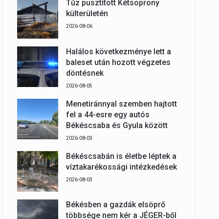
Tűz pusztított Kétsoprony
külterületén
2026-08-06
Halálos következménye lett a
baleset után hozott végzetes
döntésnek
2026-08-05
Menetiránnyal szemben hajtott
fel a 44-esre egy autós
Békéscsaba és Gyula között
2026-08-03
Békéscsabán is életbe léptek a
víztakarékossági intézkedések
2026-08-03
Békésben a gazdák elsöprő
többsége nem kér a JÉGER-ből