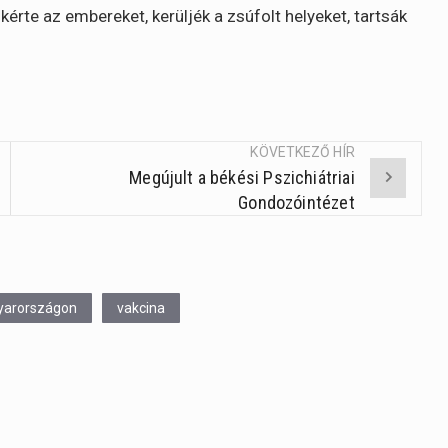
érte az embereket, kerüljék a zsúfolt helyeket, tartsák
KÖVETKEZŐ HÍR
Megújult a békési Pszichiátriai
Gondozóintézet
yarországon
vakcina