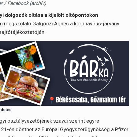
ter / Facebook (archív)
dolgozók oltása a kijelölt oltópontokon
n megszólaló Galgóczi Ágnes a koronavírus-járvány
 sajtótájékoztatóján.
rdetés
i osztályvezetőjének szavai szerint egyre
r 21-én dönthet az Európai Gyógyszerügynökség a Pfizer