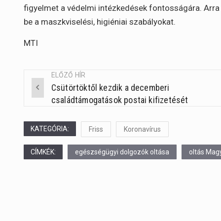
figyelmet a védelmi intézkedések fontosságára. Arra k
be a maszkviselési, higiéniai szabályokat.
MTI
ELŐZŐ HÍR
Csütörtöktől kezdik a decemberi
Post
családtámogatások postai kifizetését
navigation
KATEGÓRIA:
Friss
Koronavírus
CÍMKÉK:
egészségügyi dolgozók oltása
oltás Mag