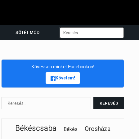
SÖTÉT MÓD
Kövessen minket Facebookon!
Követem!
Békéscsaba
Orosháza
Békés