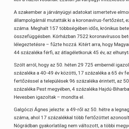
A szakember a járványügyi adatokat ismertetve elmo
állampolgárnál mutatták ki a koronavírus-fertőzést, 
száma. Meghalt 157 többségében idős, krónikus beteg
összefüggésben. Kórházban 7522 koronavírusos bete
lélegeztetésre – fűzte hozzá. Kitért arra, hogy Magy
44 százaléka férfi, az átlagéletkoruk 45 év, az elhunyt
Szólt arról, hogy az 50. héten 29 725 embernél igazol
százaléka a 40-49 év közötti, 17 százaléka a 65 év fe
fertőzéssel a települések 96 százaléka érintett, az 5
százaléka Pest megyében, 4 százaléka Hajdú-Biharban 
Hevesben igazoltak – mondta el.
Galgóczi Ágnes jelezte: a 49-ről az 50. hétre a legn
száma, ahol 17 százalékkal több fertőzöttet azonosít
Nógrádban gyakorlatilag nem változott, a többi meg