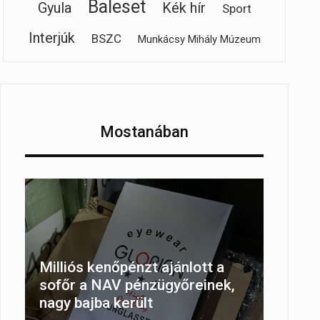
Baleset
Gyula
Kék hír
Sport
Interjúk
BSZC
Munkácsy Mihály Múzeum
Mostanában
Milliós kenőpénzt ajánlott a
sofőr a NAV pénzügyőreinek,
nagy bajba került