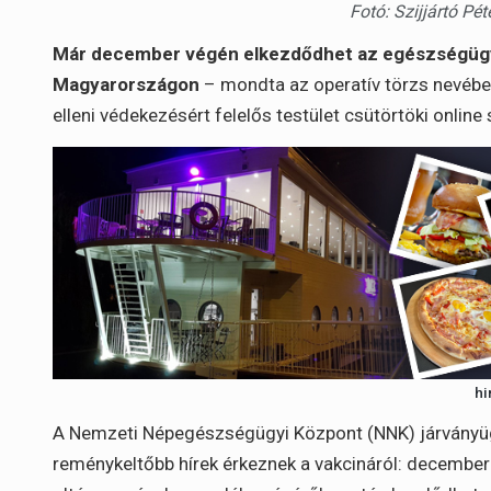
Fotó: Szijjártó Pé
Már december végén elkezdődhet az egészségügyi 
Magyarországon
– mondta az operatív törzs nevébe
elleni védekezésért felelős testület csütörtöki online
hi
A Nemzeti Népegészségügyi Központ (NNK) járványügy
reménykeltőbb hírek érkeznek a vakcináról: decembe