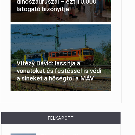
dinoszauruszai – ezt 10.000
látogató bizonyítja!
Vitézy Dávid: lassítja a
vonatokat és festéssel is védi
a síneket a hőségtől a MÁV
FELKAPOTT