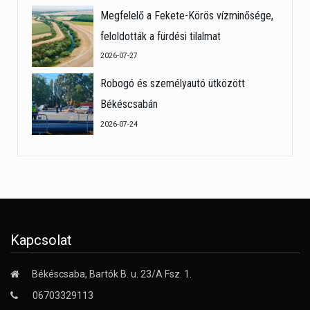
Megfelelő a Fekete-Körös vízminősége,
feloldották a fürdési tilalmat
2026-07-27
Robogó és személyautó ütközött
Békéscsabán
2026-07-24
Kapcsolat
Békéscsaba, Bartók B. u. 23/A Fsz. 1.
06703329113