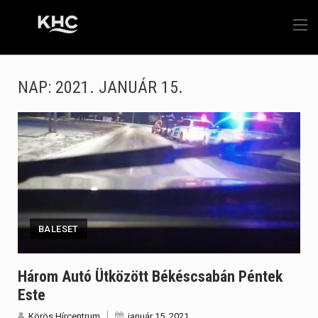
NAP:
2021. JANUÁR 15.
BALESET
Három Autó Ütközött Békéscsabán Péntek
Este
Körös Hírcentrum
január 15, 2021