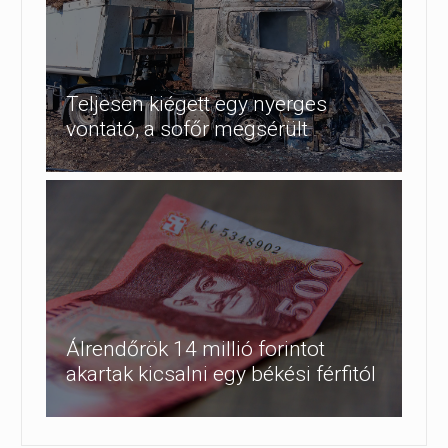
Teljesen kiégett egy nyerges
vontató, a sofőr megsérült
Álrendőrök 14 millió forintot
akartak kicsalni egy békési férfitól