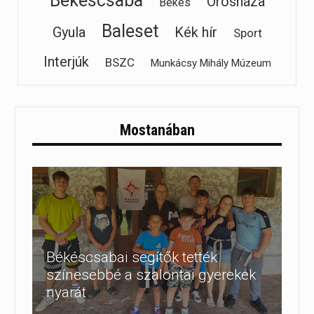
Békéscsaba
Orosháza
Békés
Baleset
Gyula
Kék hír
Sport
Interjúk
BSZC
Munkácsy Mihály Múzeum
Mostanában
Békéscsabai segítők tették
színesebbé a szalontai gyerekek
nyarát