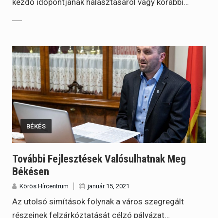
kezdő időpontjának halasztásáról vagy korábbi…
BÉKÉS
További Fejlesztések Valósulhatnak Meg
Békésen
Körös Hírcentrum
január 15, 2021
Az utolsó simítások folynak a város szegregált
részeinek felzárkóztatását célzó pályázat…