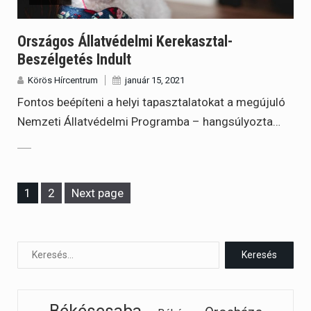
Országos Állatvédelmi Kerekasztal-
Beszélgetés Indult
Körös Hírcentrum
január 15, 2021
Fontos beépíteni a helyi tapasztalatokat a megújuló
Nemzeti Állatvédelmi Programba – hangsúlyozta…
Page
Page
1
2
Next page