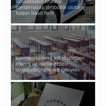
Szóváltásból brutális
bántalmazás: járóbottal ütötte a
földön fekvő férfit
Kormányszóvivő: két részletben
érkezik az iskolakezdési
támogatás, nem kell igényelni