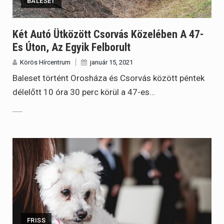
BALESET
Két Autó Ütközött Csorvás Közelében A 47-
Es Úton, Az Egyik Felborult
Körös Hírcentrum
január 15, 2021
Baleset történt Orosháza és Csorvás között péntek
délelőtt 10 óra 30 perc körül a 47-es…
FRISS