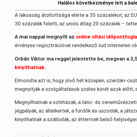
Halálos következménye lett a bal
A lakosság átoltottsága elérte a 35 százalékot, az E
30 százalék feletti, az uniós átlag 20 százalék – tette
A mai nappal megnyílt az
online oltási időpontfogla
érvényes regisztrációval rendelkező tud interneten id
Orbán Viktor ma reggel jelentette be, megvan a 3,5 
kinyithatnak
.
Elmondta azt is, hogy jövő hét közepén, szerdán-csüt
megnyitják a szolgáltatások széles körét azok előtt, 
Megnyílhatnak a színházak, a tánc- és zeneművészeti 
jégpályák, az állatkertek, a fürdők és uszodák, a ját
kinyithatnak a szállodák, az éttermek belső helyiségei