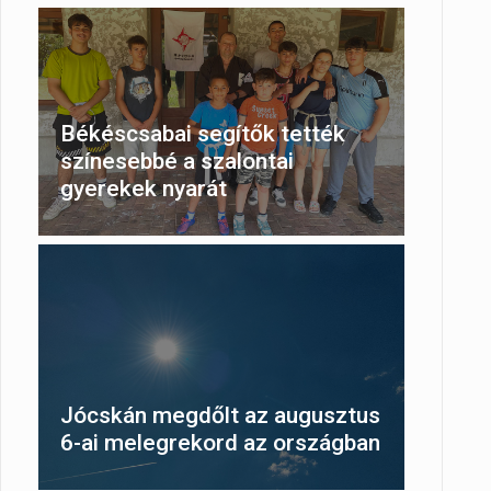
Békéscsabai segítők tették
színesebbé a szalontai
gyerekek nyarát
Jócskán megdőlt az augusztus
6-ai melegrekord az országban