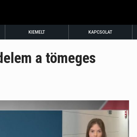
KIEMELT
KAPCSOLAT
ndelem a tömeges