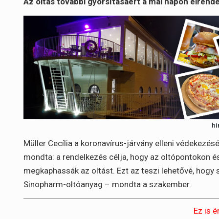
Az oltás további gyorsításáért a mai napon elrende
hi
Müller Cecília a koronavírus-járvány elleni védekezésé
mondta: a rendelkezés célja, hogy az oltópontokon é
megkaphassák az oltást. Ezt az teszi lehetővé, hogy 
Sinopharm-oltóanyag – mondta a szakember.
Ez is é