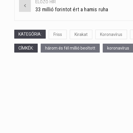
ELŐZŐ HÍR
33 millió forintot ért a hamis ruha
Post
navigation
KATEGÓRIA:
Friss
Kirakat
Koronavírus
CÍMKÉK:
három és fél millió beoltott
koronavírus