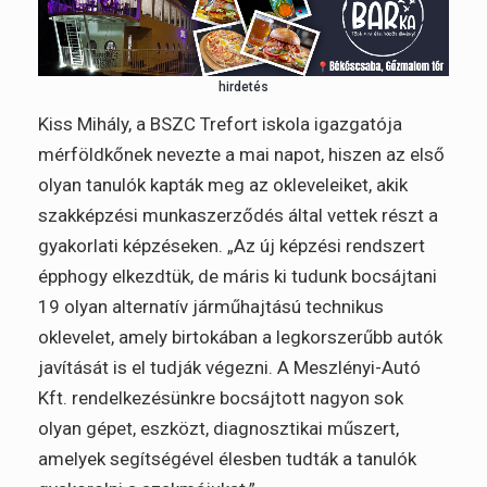
hirdetés
Kiss Mihály, a BSZC Trefort iskola igazgatója
mérföldkőnek nevezte a mai napot, hiszen az első
olyan tanulók kapták meg az okleveleiket, akik
szakképzési munkaszerződés által vettek részt a
gyakorlati képzéseken. „Az új képzési rendszert
épphogy elkezdtük, de máris ki tudunk bocsájtani
19 olyan alternatív járműhajtású technikus
oklevelet, amely birtokában a legkorszerűbb autók
javítását is el tudják végezni. A Meszlényi-Autó
Kft. rendelkezésünkre bocsájtott nagyon sok
olyan gépet, eszközt, diagnosztikai műszert,
amelyek segítségével élesben tudták a tanulók