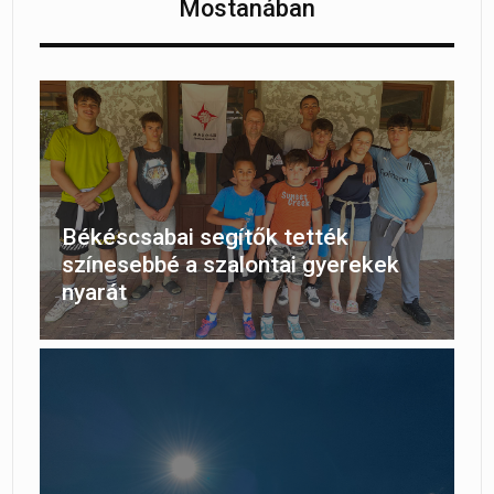
Mostanában
Békéscsabai segítők tették
színesebbé a szalontai gyerekek
nyarát