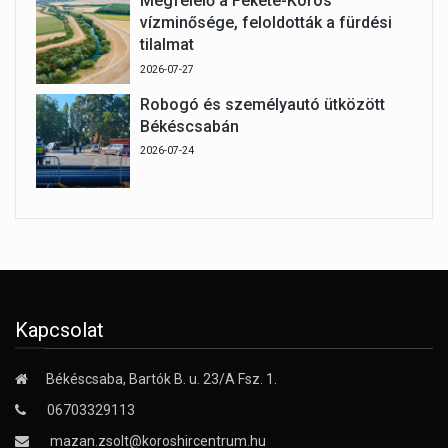
Megfelelő a Fekete-Körös
vízminősége, feloldották a fürdési
tilalmat
2026-07-27
Robogó és személyautó ütközött
Békéscsabán
2026-07-24
Kapcsolat
Békéscsaba, Bartók B. u. 23/A Fsz. 1.
06703329113
mazan.zsolt@koroshircentrum.hu