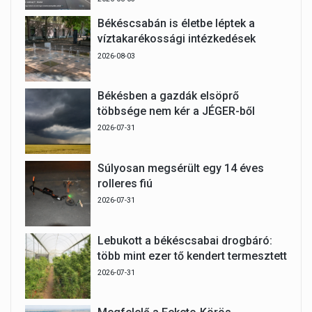
Békéscsabán is életbe léptek a
víztakarékossági intézkedések
2026-08-03
Békésben a gazdák elsöprő
többsége nem kér a JÉGER-ből
2026-07-31
Súlyosan megsérült egy 14 éves
rolleres fiú
2026-07-31
Lebukott a békéscsabai drogbáró:
több mint ezer tő kendert termesztett
2026-07-31