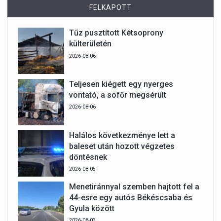
FELKAPOTT
Tűz pusztított Kétsoprony
külterületén
2026-08-06
Teljesen kiégett egy nyerges
vontató, a sofőr megsérült
2026-08-06
Halálos következménye lett a
baleset után hozott végzetes
döntésnek
2026-08-05
Menetiránnyal szemben hajtott fel a
44-esre egy autós Békéscsaba és
Gyula között
2026-08-03