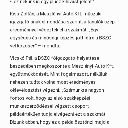
-, ez nekünk is egy plusz kihívást jelent.”
Kiss Zoltán, a Meszlényi-Autó Kft. műszaki
igazgatójának elmondása szerint, a tanulók szép
eredménnyel végezték el a szakmát. „Egy
egységes és minőségi képzés jött létre a BSZC-
vel közösen” – mondta.
Vlcskó Pál, a BSZC főigazgató-helyettese
beszédében megköszönte a Meszlényi-Autó Kft.
együttműködését. Mint fogalmazott, nélkülük
nehezen tudtak volna most eredményes
oklevélosztást végezni. „Számunkra nagyon
fontos volt, hogy az első szakképzési
munkaszerződéssel végzett csoport
példaértékűen tudja elvégezni ezt a szakmát.
Bízunk abban, hogy ez a példa ösztönzi majd a