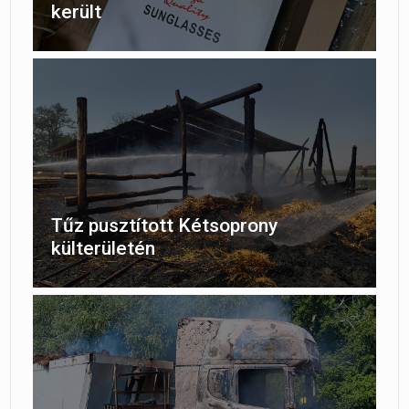
került
Tűz pusztított Kétsoprony
külterületén