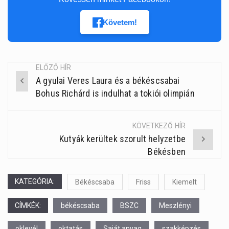
Követem!
ELŐZŐ HÍR
A gyulai Veres Laura és a békéscsabai
Post
Bohus Richárd is indulhat a tokiói olimpián
navigation
KÖVETKEZŐ HÍR
Kutyák kerültek szorult helyzetbe
Békésben
KATEGÓRIA:
Békéscsaba
Friss
Kiemelt
CÍMKÉK:
békéscsaba
BSZC
Meszlényi
oklevél
oktatás
Saját anyag
szakképzés