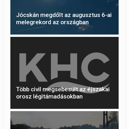
Jócskán megdőlt az augusztus 6-ai
melegrekord az országban
Több civil megsebesült az éjszakai
orosz légitámadásokban