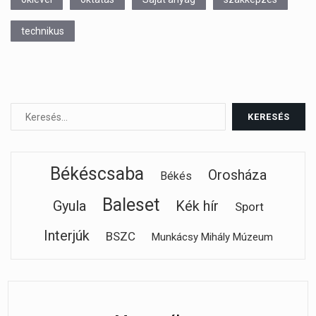
technikus
Békéscsaba
Orosháza
Békés
Baleset
Gyula
Kék hír
Sport
Interjúk
BSZC
Munkácsy Mihály Múzeum