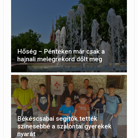
Hőség – Pénteken már csak a
hajnali melegrekord dőlt meg
Békéscsabai segítők tették
színesebbé a szalontai gyerekek
nyarát