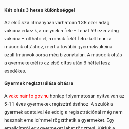
Két oltás 3 hetes különbséggel
Az első szállítmányban várhatóan 138 ezer adag
vakcina érkezik, amelynek a fele – tehát 69 ezer adag
vakcina – oltható el, a másik felét félre kell tenni a
második oltáshoz, mert a további gyermekvakcina
szállítmányok sorsa még bizonytalan. A második oltás
a gyermekeknél is az első oltás után 3 héttel lesz
esedékes.
Gyermek regisztrálása oltásra
A
vakcinainfo.gov.hu
honlap folyamatosan nyitva van az
5-11 éves gyermekek regisztrálásához. A szülők a
gyermek adataival és eddig a regisztrációnál még nem
használt emailcímmel rögzíthetik a gyermeket. Egy
emailcímről egy gyermeket lehet rögzíteni. Kérjük a