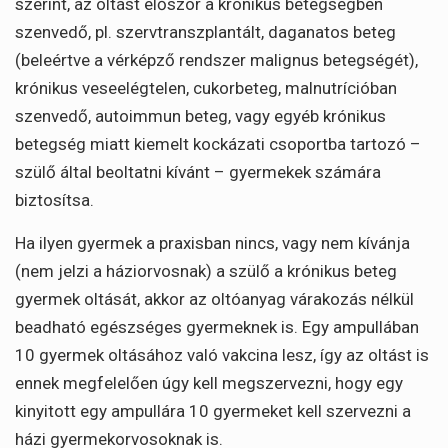
szerint, az oltást először a krónikus betegségben
szenvedő, pl. szervtranszplantált, daganatos beteg
(beleértve a vérképző rendszer malignus betegségét),
krónikus veseelégtelen, cukorbeteg, malnutrícióban
szenvedő, autoimmun beteg, vagy egyéb krónikus
betegség miatt kiemelt kockázati csoportba tartozó –
szülő által beoltatni kívánt – gyermekek számára
biztosítsa.
Ha ilyen gyermek a praxisban nincs, vagy nem kívánja
(nem jelzi a háziorvosnak) a szülő a krónikus beteg
gyermek oltását, akkor az oltóanyag várakozás nélkül
beadható egészséges gyermeknek is. Egy ampullában
10 gyermek oltásához való vakcina lesz, így az oltást is
ennek megfelelően úgy kell megszervezni, hogy egy
kinyitott egy ampullára 10 gyermeket kell szervezni a
házi gyermekorvosoknak is.