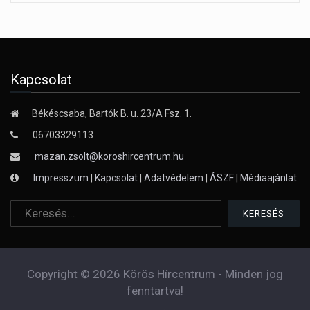
Kapcsolat
Békéscsaba, Bartók B. u. 23/A Fsz. 1.
06703329113
mazan.zsolt@koroshircentrum.hu
Impresszum
|
Kapcsolat
|
Adatvédelem
|
ÁSZF
|
Médiaajánlat
Copyright © 2026 Körös Hírcentrum - Minden jog
fenntartva!