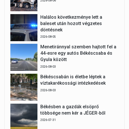
2026-08-06
Halálos következménye lett a
baleset után hozott végzetes
döntésnek
2026-08-05
Menetiránnyal szemben hajtott fel a
44-esre egy autós Békéscsaba és
Gyula között
2026-08-03
Békéscsabán is életbe léptek a
víztakarékossági intézkedések
2026-08-03
Békésben a gazdák elsöprő
többsége nem kér a JÉGER-ből
2026-07-31