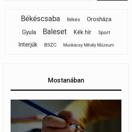
Békéscsaba
Orosháza
Békés
Baleset
Gyula
Kék hír
Sport
Interjúk
BSZC
Munkácsy Mihály Múzeum
Mostanában