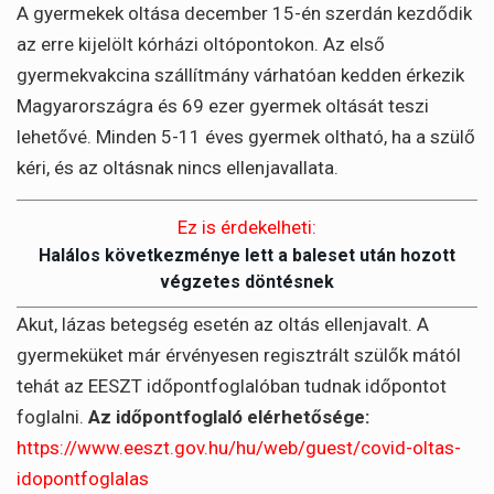
A gyermekek oltása december 15-én szerdán kezdődik
az erre kijelölt kórházi oltópontokon. Az első
gyermekvakcina szállítmány várhatóan kedden érkezik
Magyarországra és 69 ezer gyermek oltását teszi
lehetővé. Minden 5-11 éves gyermek oltható, ha a szülő
kéri, és az oltásnak nincs ellenjavallata.
Ez is érdekelheti:
Halálos következménye lett a baleset után hozott
végzetes döntésnek
Akut, lázas betegség esetén az oltás ellenjavalt. A
gyermeküket már érvényesen regisztrált szülők mától
tehát az EESZT időpontfoglalóban tudnak időpontot
foglalni.
Az időpontfoglaló elérhetősége:
https://www.eeszt.gov.hu/hu/web/guest/covid-oltas-
idopontfoglalas