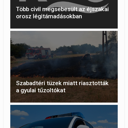
Több civil megsebesült az éjszakai
orosz légitámadásokban
Szabadtéri tüzek miatt riasztották
a gyulai tűzoltókat