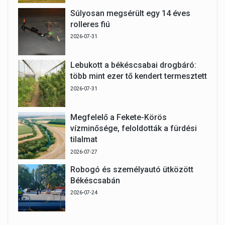
Súlyosan megsérült egy 14 éves
rolleres fiú
2026-07-31
Lebukott a békéscsabai drogbáró:
több mint ezer tő kendert termesztett
2026-07-31
Megfelelő a Fekete-Körös
vízminősége, feloldották a fürdési
tilalmat
2026-07-27
Robogó és személyautó ütközött
Békéscsabán
2026-07-24