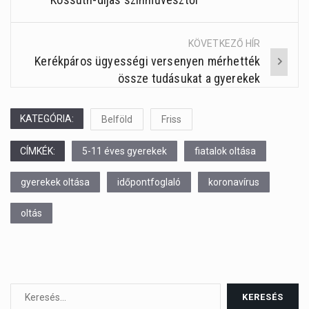
navigation
KÖVETKEZŐ HÍR
Kerékpáros ügyességi versenyen mérhették
össze tudásukat a gyerekek
KATEGÓRIA:
Belföld
Friss
CÍMKÉK:
5-11 éves gyerekek
fiatalok oltása
gyerekek oltása
időpontfoglaló
koronavírus
oltás