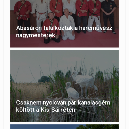
Abasáron találkoztak a harcművész
nagymesterek
Csaknem nyolcvan pár kanalasgém
költött a Kis-Sárréten