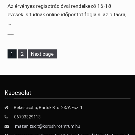
Az érvényes regisztrációval rendelkező 16-18
évesek is tudnak online időpontot foglalni az oltásra,
…
Page
Page
1
2
Next page
Kapcsolat
Békéscsaba, Bartók B. u. 23/A Fsz. 1.
06703329113
mazan.zsolt@koroshircentrum.hu