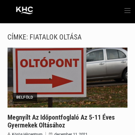
CÍMKE:
FIATALOK OLTÁSA
BELFÖLD
Megnyílt Az Időpontfoglaló Az 5-11 Éves
Gyermekek Oltásához
Körös Hírcentrum
december 11, 2021