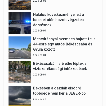
2026-08-06
Halálos következménye lett a
baleset után hozott végzetes
döntésnek
2026-08-05
Menetiránnyal szemben hajtott fel a
44-esre egy autós Békéscsaba és
Gyula között
2026-08-03
Békéscsabán is életbe léptek a
víztakarékossági intézkedések
2026-08-03
Békésben a gazdák elsöprő
többsége nem kér a JÉGER-ből
2026-07-31