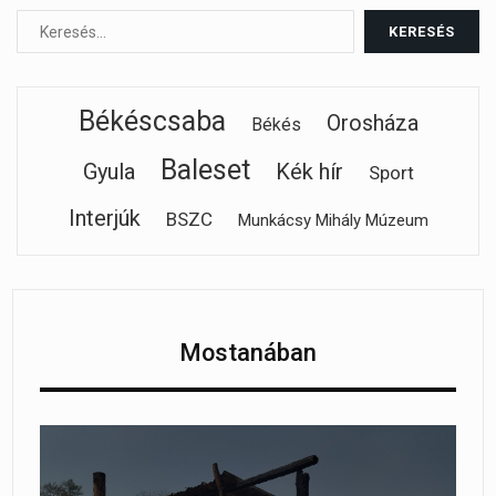
Békéscsaba
Orosháza
Békés
Baleset
Gyula
Kék hír
Sport
Interjúk
BSZC
Munkácsy Mihály Múzeum
Mostanában