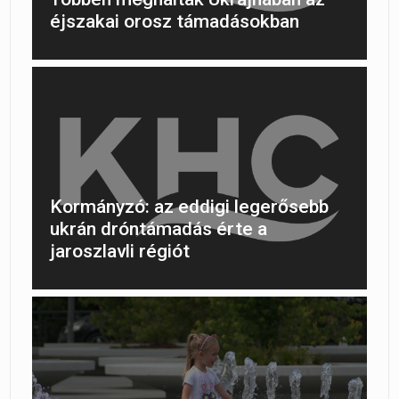
éjszakai orosz támadásokban
Kormányzó: az eddigi legerősebb
ukrán dróntámadás érte a
jaroszlavli régiót