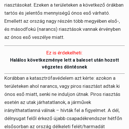
riasztásokat. Ezeken a területeken a következő órákban
tartós és jelentős mennyiségű ónos eső várható.
Emellett az ország nagy részén több megyében első-,
és másodfokú (narancs) riasztások vannak érvényben
az ónos eső veszélye miatt.
Ez is érdekelheti:
Halálos következménye lett a baleset után hozott
végzetes döntésnek
Korábban a katasztrófavédelem azt kérte: azokon a
területeken ahol narancs, vagy piros riasztást adtak ki
ónos eső miatt, senki ne induljon útnak. Piros riasztás
esetén az utak járhatatlanok, a járművek
irányíthatatlanná válnak – hívták fel a figyelmet. A dél,
délnyugat felől érkező újabb csapadékrendszer hétfőn
elsősorban az ország délkeleti felét/harmadát