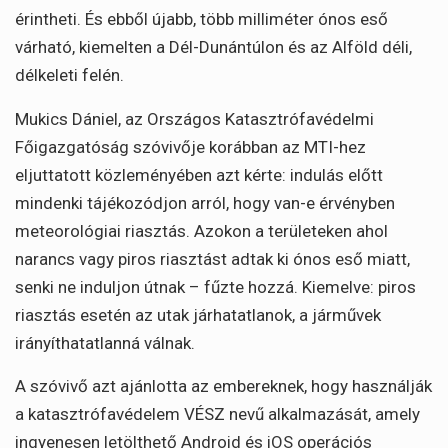
érintheti. És ebből újabb, több milliméter ónos eső
várható, kiemelten a Dél-Dunántúlon és az Alföld déli,
délkeleti felén.
Mukics Dániel, az Országos Katasztrófavédelmi
Főigazgatóság szóvivője korábban az MTI-hez
eljuttatott közleményében azt kérte: indulás előtt
mindenki tájékozódjon arról, hogy van-e érvényben
meteorológiai riasztás. Azokon a területeken ahol
narancs vagy piros riasztást adtak ki ónos eső miatt,
senki ne induljon útnak – fűzte hozzá. Kiemelve: piros
riasztás esetén az utak járhatatlanok, a járművek
irányíthatatlanná válnak.
A szóvivő azt ajánlotta az embereknek, hogy használják
a katasztrófavédelem VÉSZ nevű alkalmazását, amely
ingyenesen letölthető Android és iOS operációs