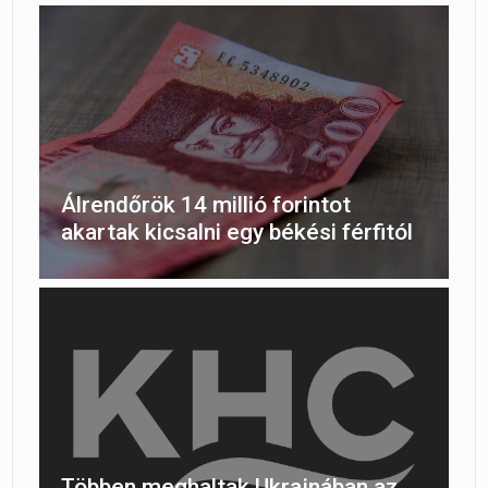
Álrendőrök 14 millió forintot
akartak kicsalni egy békési férfitól
Többen meghaltak Ukrajnában az