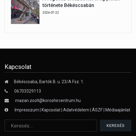
története Békéscsabán
2026-07-22
Kapcsolat
Békéscsaba, Bartók B. u. 23/A Fsz. 1.
06703329113
mazan.zsolt@koroshircentrum.hu
Impresszum
|
Kapcsolat
|
Adatvédelem
|
ÁSZF
|
Médiaajánlat