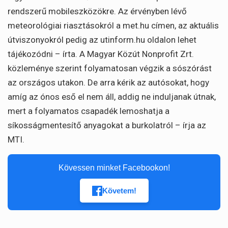
rendszerű mobileszközökre. Az érvényben lévő
meteorológiai riasztásokról a met.hu címen, az aktuális
útviszonyokról pedig az utinform.hu oldalon lehet
tájékozódni – írta. A Magyar Közút Nonprofit Zrt.
közleménye szerint folyamatosan végzik a sószórást
az országos utakon. De arra kérik az autósokat, hogy
amíg az ónos eső el nem áll, addig ne induljanak útnak,
mert a folyamatos csapadék lemoshatja a
síkosságmentesítő anyagokat a burkolatról – írja az
MTI.
Kövessen minket Facebookon!
Követem!