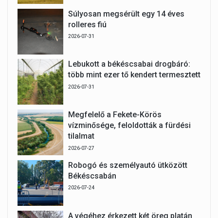
Súlyosan megsérült egy 14 éves
rolleres fiú
2026-07-31
Lebukott a békéscsabai drogbáró:
több mint ezer tő kendert termesztett
2026-07-31
Megfelelő a Fekete-Körös
vízminősége, feloldották a fürdési
tilalmat
2026-07-27
Robogó és személyautó ütközött
Békéscsabán
2026-07-24
A végéhez érkezett két öreg platán