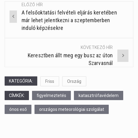
ELŐZŐ HÍR
A felsőoktatási felvételi eljárás keretében
Post
már lehet jelentkezni a szeptemberben
navigation
induló képzésekre
KÖVETKEZŐ HÍR
Keresztben állt meg egy busz az úton
Szarvasnál
KATEGÓRIA:
Friss
Ország
CÍMKÉK:
figyelmeztetés
katasztrófavédelem
ónos eső
országos meteorológiai szolgálat