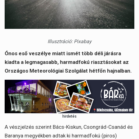
Illusztráció: Pixabay
Ónos eső veszélye miatt ismét több déli járásra
kiadta a legmagasabb, harmadfokú riasztásokat az
Országos Meteorológiai Szolgálat hétfőn hajnalban.
hirdetés
A vészjelzés szerint Bács-Kiskun, Csongrád-Csanád és
Baranya megyékben adtak ki harmadfokú (piros)