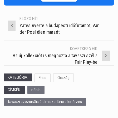
ELŐZŐ HÍR
Yates nyerte a budapesti időfutamot, Van
Post
der Poel élen maradt
navigation
KÖVETKEZŐ HÍR
Az új kollekciót is meghozta a tavaszi szél a
Fair Play-be
KATEGÓRIA:
Friss
Ország
CÍMKÉK:
nébih
tavaszi szezonális élelmiszerlánc ellenőrzés