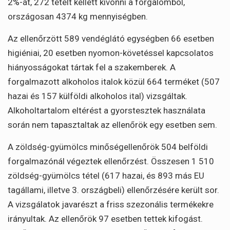
2%-át, 272 tételt kellett kivonni a forgalomból,
országosan 4374 kg mennyiségben.
Az ellenőrzött 589 vendéglátó egységben 66 esetben
higiéniai, 20 esetben nyomon-követéssel kapcsolatos
hiányosságokat tártak fel a szakemberek. A
forgalmazott alkoholos italok közül 664 terméket (507
hazai és 157 külföldi alkoholos ital) vizsgáltak.
Alkoholtartalom eltérést a gyorstesztek használata
során nem tapasztaltak az ellenőrök egy esetben sem.
A zöldség-gyümölcs minőségellenőrök 504 belföldi
forgalmazónál végeztek ellenőrzést. Összesen 1 510
zöldség-gyümölcs tétel (617 hazai, és 893 más EU
tagállami, illetve 3. országbeli) ellenőrzésére került sor.
A vizsgálatok javarészt a friss szezonális termékekre
irányultak. Az ellenőrök 97 esetben tettek kifogást.