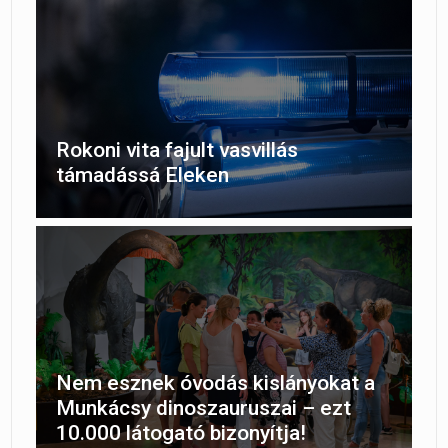
Rokoni vita fajult vasvillás
támadássá Eleken
Nem esznek óvodás kislányokat a
Munkácsy dinoszauruszai – ezt
10.000 látogató bizonyítja!