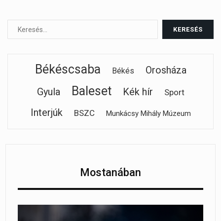
Békéscsaba
Orosháza
Békés
Baleset
Gyula
Kék hír
Sport
Interjúk
BSZC
Munkácsy Mihály Múzeum
Mostanában