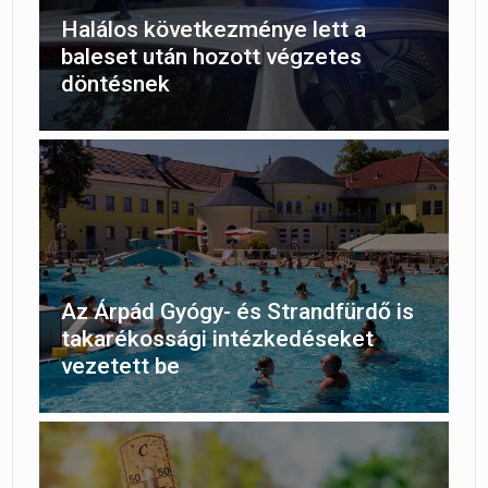
Halálos következménye lett a
baleset után hozott végzetes
döntésnek
Az Árpád Gyógy- és Strandfürdő is
takarékossági intézkedéseket
vezetett be