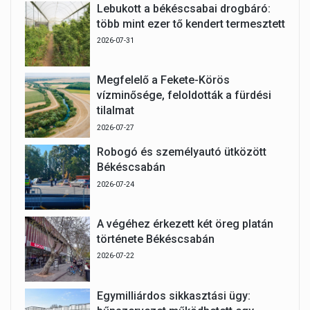
Lebukott a békéscsabai drogbáró:
több mint ezer tő kendert termesztett
2026-07-31
Megfelelő a Fekete-Körös
vízminősége, feloldották a fürdési
tilalmat
2026-07-27
Robogó és személyautó ütközött
Békéscsabán
2026-07-24
A végéhez érkezett két öreg platán
története Békéscsabán
2026-07-22
Egymilliárdos sikkasztási ügy: