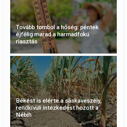
Tovább tombol a hőség: péntek
éjfélig marad a harmadfokú
riasztás
Békést is elérte a sáskaveszély,
rendkívüli intézkedést hozott a
Nébih