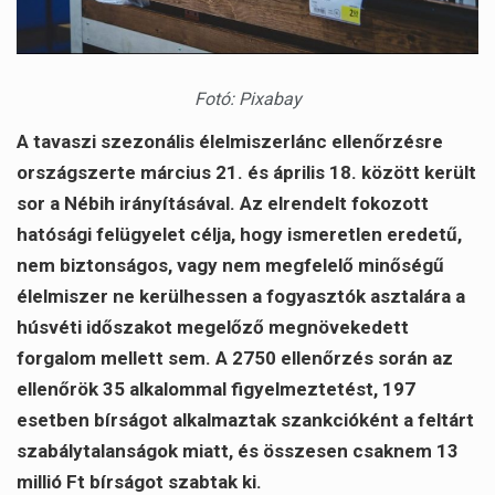
Fotó: Pixabay
A tavaszi szezonális élelmiszerlánc ellenőrzésre
országszerte március 21. és április 18. között került
sor a Nébih irányításával. Az elrendelt fokozott
hatósági felügyelet célja, hogy ismeretlen eredetű,
nem biztonságos, vagy nem megfelelő minőségű
élelmiszer ne kerülhessen a fogyasztók asztalára a
húsvéti időszakot megelőző megnövekedett
forgalom mellett sem. A 2750 ellenőrzés során az
ellenőrök 35 alkalommal figyelmeztetést, 197
esetben bírságot alkalmaztak szankcióként a feltárt
szabálytalanságok miatt, és összesen csaknem 13
millió Ft bírságot szabtak ki.