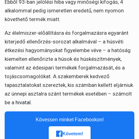
Ebből 93-ban jelölési hiba vagy minőségi kifogás, 4
alkalommal pedig ismeretlen eredetű, nem nyomon
követhető termék miatt.
Az élelmiszer-előállításra és forgalmazásra egyaránt
kiterjedő ellenőrzés-sorozat alkalmával – a húsvéti
étkezési hagyományokat figyelembe véve – a hatóság
kiemelten ellenőrizte a húsok és húskészítmények,
valamint az édesipari termékek forgalmazását, és a
tojáscsomagolókat. A szakemberek kedvező
tapasztalatokat szereztek, kis számban kellett eljárniuk
az ünnepi asztalra szánt termékek esetében – számolt
be a
hivatal
.
Kövessen minket Facebookon!
Követem!