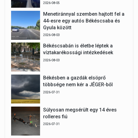
2026-08-05
Menetiránnyal szemben hajtott fel a
44-esre egy autós Békéscsaba és
Gyula között
2026-08-03
Békéscsabán is életbe léptek a
víztakarékossági intézkedések
2026-08-03
Békésben a gazdák elsöprő
többsége nem kér a JÉGER-ből
2026-07-31
Súlyosan megsérült egy 14 éves
rolleres fiú
2026-07-31