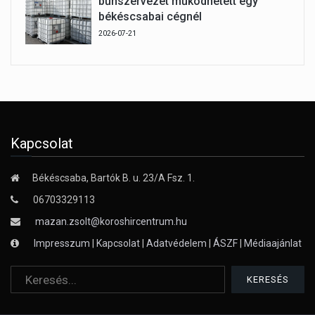
bűnszervezet működhetett egy
békéscsabai cégnél
2026-07-21
Kapcsolat
Békéscsaba, Bartók B. u. 23/A Fsz. 1.
06703329113
mazan.zsolt@koroshircentrum.hu
Impresszum
|
Kapcsolat
|
Adatvédelem
|
ÁSZF
|
Médiaajánlat