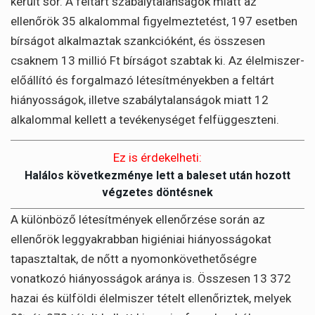
került sor. A feltárt szabálytalanságok miatt az
ellenőrök 35 alkalommal figyelmeztetést, 197 esetben
bírságot alkalmaztak szankcióként, és összesen
csaknem 13 millió Ft bírságot szabtak ki. Az élelmiszer-
előállító és forgalmazó létesítményekben a feltárt
hiányosságok, illetve szabálytalanságok miatt 12
alkalommal kellett a tevékenységet felfüggeszteni.
Ez is érdekelheti:
Halálos következménye lett a baleset után hozott
végzetes döntésnek
A különböző létesítmények ellenőrzése során az
ellenőrök leggyakrabban higiéniai hiányosságokat
tapasztaltak, de nőtt a nyomonkövethetőségre
vonatkozó hiányosságok aránya is. Összesen 13 372
hazai és külföldi élelmiszer tételt ellenőriztek, melyek