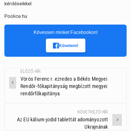
kérdéseikkel.
Poolice.hu
Kövessen minket Facebookon!
Követem!
ELŐZŐ HÍR
Vörös Ferenc r. ezredes a Békés Megyei
Post
Rendőr-főkapitányság megbízott megyei
navigation
rendőrfőkapitánya
KÖVETKEZŐ HÍR
Az EU kálium-jodid tablettát adományozott
Ukrajnának