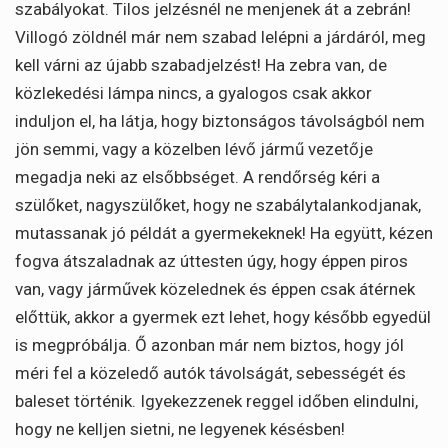
szabályokat. Tilos jelzésnél ne menjenek át a zebrán!
Villogó zöldnél már nem szabad lelépni a járdáról, meg
kell várni az újabb szabadjelzést! Ha zebra van, de
közlekedési lámpa nincs, a gyalogos csak akkor
induljon el, ha látja, hogy biztonságos távolságból nem
jön semmi, vagy a közelben lévő jármű vezetője
megadja neki az elsőbbséget. A rendőrség kéri a
szülőket, nagyszülőket, hogy ne szabálytalankodjanak,
mutassanak jó példát a gyermekeknek! Ha együtt, kézen
fogva átszaladnak az úttesten úgy, hogy éppen piros
van, vagy járművek közelednek és éppen csak átérnek
előttük, akkor a gyermek ezt lehet, hogy később egyedül
is megpróbálja. Ő azonban már nem biztos, hogy jól
méri fel a közeledő autók távolságát, sebességét és
baleset történik. Igyekezzenek reggel időben elindulni,
hogy ne kelljen sietni, ne legyenek késésben!