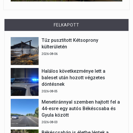
FELKAPOTT
Tűz pusztított Kétsoprony
külterületén
2026-08-06
Halálos következménye lett a
baleset után hozott végzetes
döntésnek
2026-08-05
Menetiránnyal szemben hajtott fel a
44-esre egy autós Békéscsaba és
Gyula között
2026-08-03
Békéscsabán is életbe léptek a