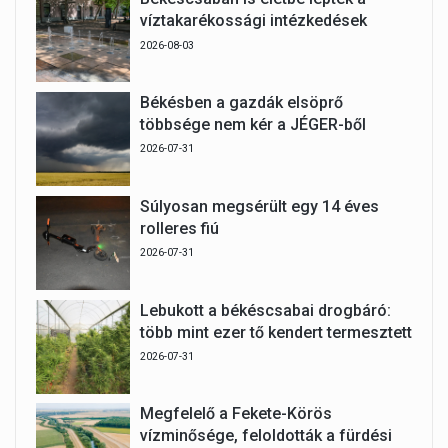
víztakarékossági intézkedések
2026-08-03
Békésben a gazdák elsöprő
többsége nem kér a JÉGER-ből
2026-07-31
Súlyosan megsérült egy 14 éves
rolleres fiú
2026-07-31
Lebukott a békéscsabai drogbáró:
több mint ezer tő kendert termesztett
2026-07-31
Megfelelő a Fekete-Körös
vízminősége, feloldották a fürdési