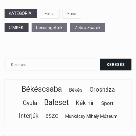
KATEGÓRIA:
Extra
Friss
CÍMKÉK:
becsengettek
Zebra Zsaruk
Békéscsaba
Orosháza
Békés
Baleset
Gyula
Kék hír
Sport
Interjúk
BSZC
Munkácsy Mihály Múzeum