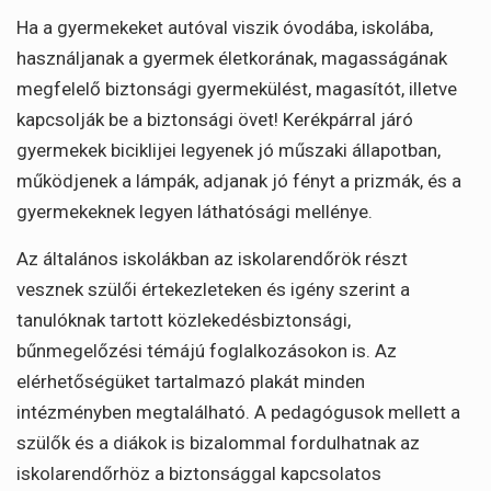
Ha a gyermekeket autóval viszik óvodába, iskolába,
használjanak a gyermek életkorának, magasságának
megfelelő biztonsági gyermekülést, magasítót, illetve
kapcsolják be a biztonsági övet! Kerékpárral járó
gyermekek biciklijei legyenek jó műszaki állapotban,
működjenek a lámpák, adjanak jó fényt a prizmák, és a
gyermekeknek legyen láthatósági mellénye.
Az általános iskolákban az iskolarendőrök részt
vesznek szülői értekezleteken és igény szerint a
tanulóknak tartott közlekedésbiztonsági,
bűnmegelőzési témájú foglalkozásokon is. Az
elérhetőségüket tartalmazó plakát minden
intézményben megtalálható. A pedagógusok mellett a
szülők és a diákok is bizalommal fordulhatnak az
iskolarendőrhöz a biztonsággal kapcsolatos