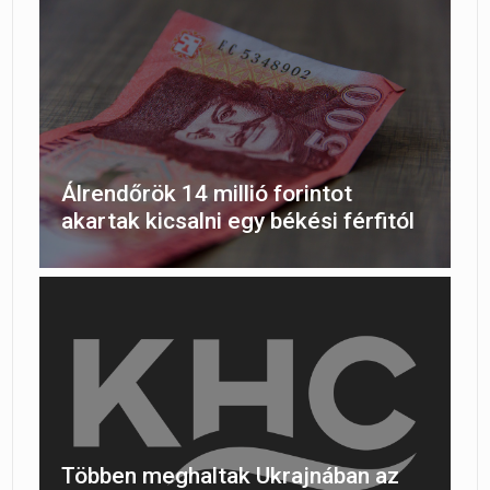
Álrendőrök 14 millió forintot
akartak kicsalni egy békési férfitól
Többen meghaltak Ukrajnában az