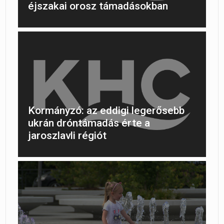
éjszakai orosz támadásokban
Kormányzó: az eddigi legerősebb
ukrán dróntámadás érte a
jaroszlavli régiót