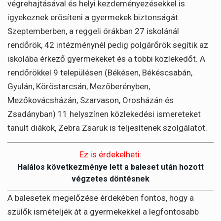
végrehajtásával és helyi kezdeményezésekkel is
igyekeznek erősíteni a gyermekek biztonságát.
Szeptemberben, a reggeli órákban 27 iskolánál
rendőrök, 42 intézménynél pedig polgárőrök segítik az
iskolába érkező gyermekeket és a többi közlekedőt. A
rendőrökkel 9 településen (Békésen, Békéscsabán,
Gyulán, Köröstarcsán, Mezőberényben,
Mezőkovácsházán, Szarvason, Orosházán és
Zsadányban) 11 helyszínen közlekedési ismereteket
tanult diákok, Zebra Zsaruk is teljesítenek szolgálatot.
Ez is érdekelheti:
Halálos következménye lett a baleset után hozott
végzetes döntésnek
A balesetek megelőzése érdekében fontos, hogy a
szülők ismételjék át a gyermekekkel a legfontosabb