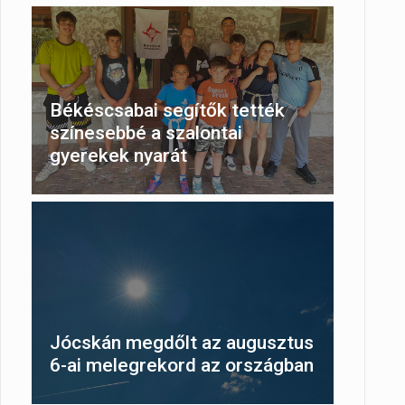
Békéscsabai segítők tették
színesebbé a szalontai
gyerekek nyarát
Jócskán megdőlt az augusztus
6-ai melegrekord az országban