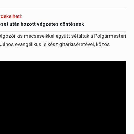
rdekelheti:
eset után hozott végzetes döntésnek
lgozói kis mécseseikkel együtt sétáltak a Polgármesteri
 János evangélikus lelkész gitárkíséretével, közös