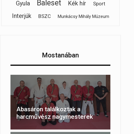
Baleset
Gyula
Kék hír
Sport
Interjúk
BSZC
Munkácsy Mihály Múzeum
Mostanában
Abasáron találkoztak a
harcművész nagymesterek