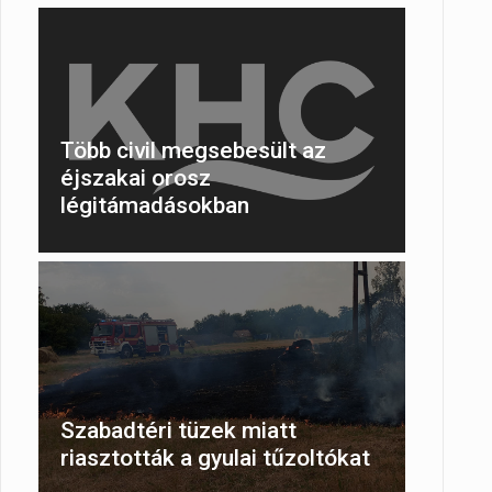
Több civil megsebesült az
éjszakai orosz
légitámadásokban
Szabadtéri tüzek miatt
riasztották a gyulai tűzoltókat