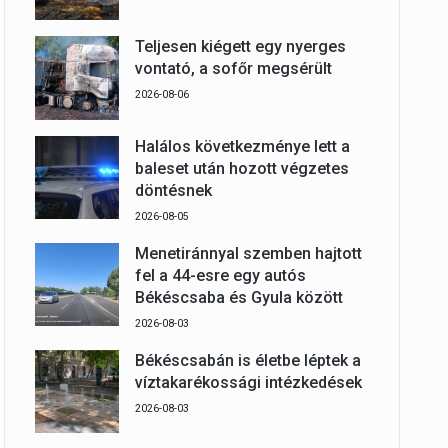
Teljesen kiégett egy nyerges
vontató, a sofőr megsérült
2026-08-06
Halálos következménye lett a
baleset után hozott végzetes
döntésnek
2026-08-05
Menetiránnyal szemben hajtott
fel a 44-esre egy autós
Békéscsaba és Gyula között
2026-08-03
Békéscsabán is életbe léptek a
víztakarékossági intézkedések
2026-08-03