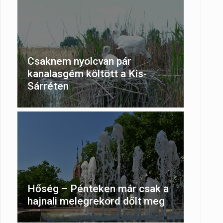
Csaknem nyolcvan pár
kanalasgém költött a Kis-
Sárréten
Hőség – Pénteken már csak a
hajnali melegrekord dőlt meg