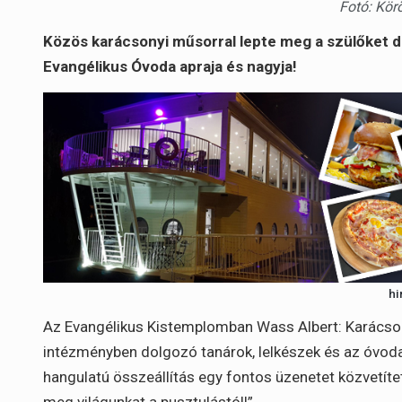
Fotó: Kör
Közös karácsonyi műsorral lepte meg a szülőket 
Evangélikus Óvoda apraja és nagyja!
hi
Az Evangélikus Kistemplomban Wass Albert: Karácson
intézményben dolgozó tanárok, lelkészek és az óvoda
hangulatú összeállítás egy fontos üzenetet közvetítet
meg világunkat a pusztulástól!”