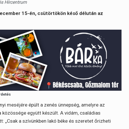
ös Hírcentrum
december 15-én, csütörtökön késő délután az
rdetés
yi meséjére épült a zenés ünnepség, amelyre az
 közössége együtt készült. A vidám, családias
t: „Csak a szívünkben lakó béke és szeretet őrizheti