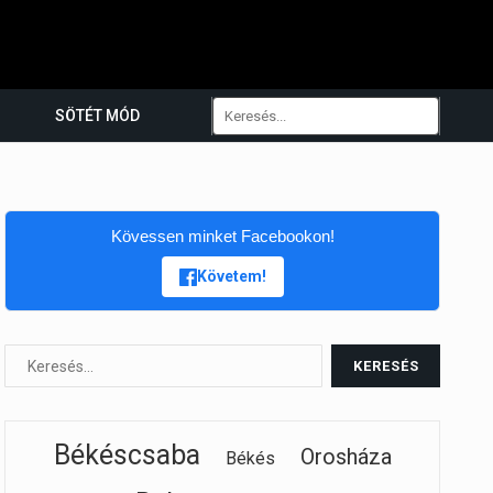
SÖTÉT MÓD
Kövessen minket Facebookon!
Követem!
Békéscsaba
Orosháza
Békés