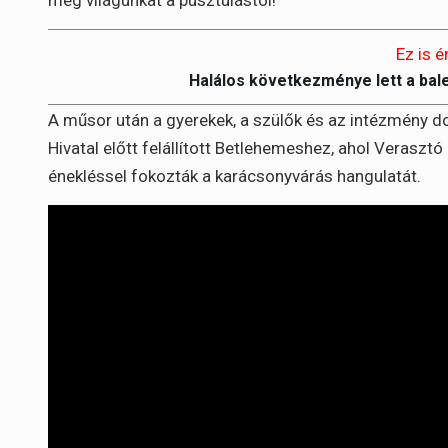
Ez is é
Halálos következménye lett a bal
A műsor után a gyerekek, a szülők és az intézmény do
Hivatal előtt felállított Betlehemeshez, ahol Verasztó
énekléssel fokozták a karácsonyvárás hangulatát.