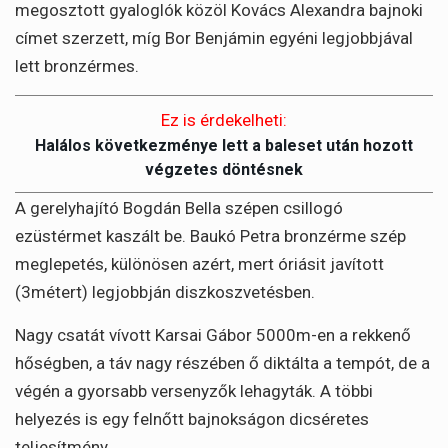
megosztott gyaloglók közöl Kovács Alexandra bajnoki
címet szerzett, míg Bor Benjámin egyéni legjobbjával
lett bronzérmes.
Ez is érdekelheti:
Halálos következménye lett a baleset után hozott
végzetes döntésnek
A gerelyhajító Bogdán Bella szépen csillogó
ezüstérmet kaszált be. Baukó Petra bronzérme szép
meglepetés, különösen azért, mert óriásit javított
(3métert) legjobbján diszkoszvetésben.
Nagy csatát vívott Karsai Gábor 5000m-en a rekkenő
hőségben, a táv nagy részében ő diktálta a tempót, de a
végén a gyorsabb versenyzők lehagyták. A többi
helyezés is egy felnőtt bajnokságon dicséretes
teljesítmény.