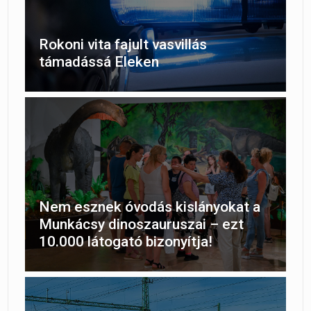
Rokoni vita fajult vasvillás
támadássá Eleken
Nem esznek óvodás kislányokat a
Munkácsy dinoszauruszai – ezt
10.000 látogató bizonyítja!