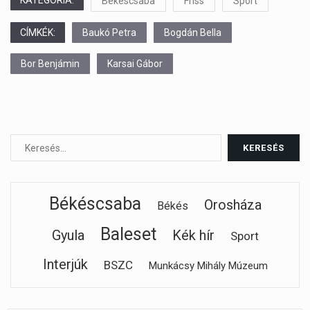
KATEGÓRIA:
Békéscsaba
Friss
Sport
CÍMKÉK:
Baukó Petra
Bogdán Bella
Bor Benjámin
Karsai Gábor
Békéscsaba
Orosháza
Békés
Baleset
Gyula
Kék hír
Sport
Interjúk
BSZC
Munkácsy Mihály Múzeum