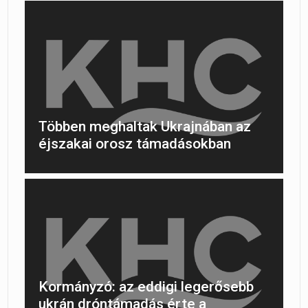
Többen meghaltak Ukrajnában az
éjszakai orosz támadásokban
Kormányzó: az eddigi legerősebb
ukrán dróntámadás érte a