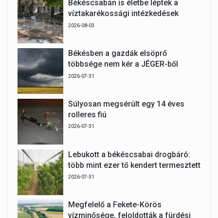
Békéscsabán is életbe léptek a
víztakarékossági intézkedések
2026-08-03
Békésben a gazdák elsöprő
többsége nem kér a JÉGER-ből
2026-07-31
Súlyosan megsérült egy 14 éves
rolleres fiú
2026-07-31
Lebukott a békéscsabai drogbáró:
több mint ezer tő kendert termesztett
2026-07-31
Megfelelő a Fekete-Körös
vízminősége, feloldották a fürdési