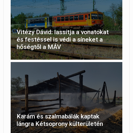
Vitézy Dávid: lassítja a vonatokat
és festéssel is védi a síneket a
hőségtől a MÁV
Karám és szalmabálák kaptak
lángra Kétsoprony külterületén