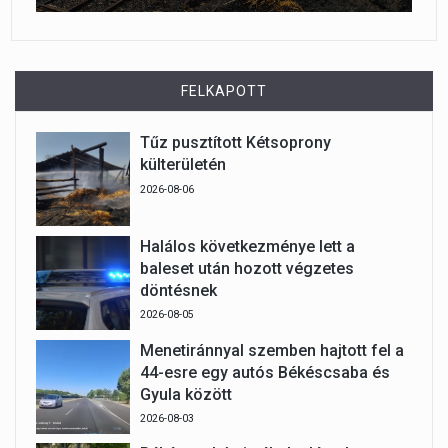
FELKAPOTT
Tűz pusztított Kétsoprony
külterületén
2026-08-06
Halálos következménye lett a
baleset után hozott végzetes
döntésnek
2026-08-05
Menetiránnyal szemben hajtott fel a
44-esre egy autós Békéscsaba és
Gyula között
2026-08-03