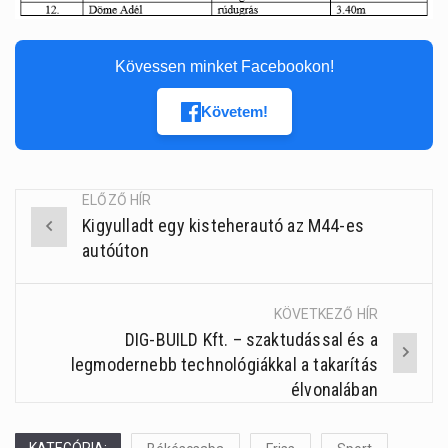
Kövessen minket Facebookon!
Követem!
ELŐZŐ HÍR
Kigyulladt egy kisteherautó az M44-es
Post
autóúton
navigation
KÖVETKEZŐ HÍR
DIG-BUILD Kft. – szaktudással és a
legmodernebb technológiákkal a takarítás
élvonalában