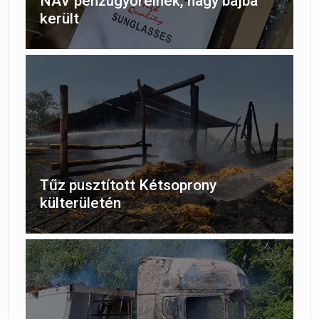
NAV pénzügyőreinek, nagy bajba
került
Tűz pusztított Kétsoprony
külterületén