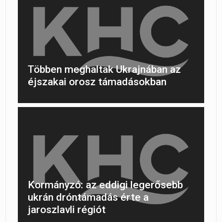
Többen meghaltak Ukrajnában az
éjszakai orosz támadásokban
Kormányzó: az eddigi legerősebb
ukrán dróntámadás érte a
jaroszlavli régiót