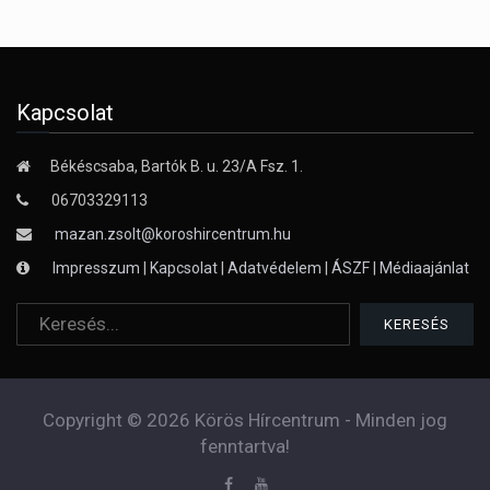
Kapcsolat
Békéscsaba, Bartók B. u. 23/A Fsz. 1.
06703329113
mazan.zsolt@koroshircentrum.hu
Impresszum
|
Kapcsolat
|
Adatvédelem
|
ÁSZF
|
Médiaajánlat
Copyright © 2026 Körös Hírcentrum - Minden jog
fenntartva!