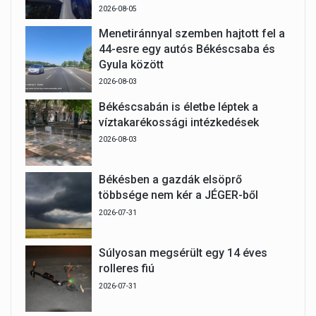
2026-08-05
Menetiránnyal szemben hajtott fel a
44-esre egy autós Békéscsaba és
Gyula között
2026-08-03
Békéscsabán is életbe léptek a
víztakarékossági intézkedések
2026-08-03
Békésben a gazdák elsöprő
többsége nem kér a JÉGER-ből
2026-07-31
Súlyosan megsérült egy 14 éves
rolleres fiú
2026-07-31