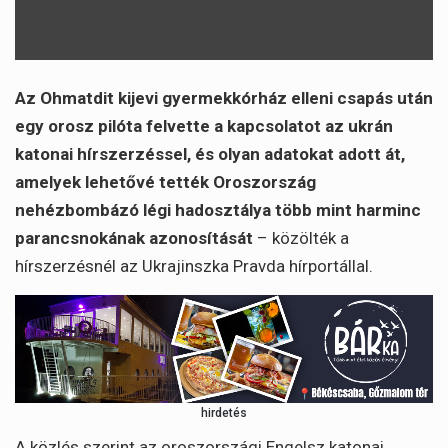
Az Ohmatdit kijevi gyermekkórház elleni csapás után
egy orosz pilóta felvette a kapcsolatot az ukrán
katonai hírszerzéssel, és olyan adatokat adott át,
amelyek lehetővé tették Oroszország
nehézbombázó légi hadosztálya több mint harminc
parancsnokának azonosítását
– közölték a
hírszerzésnél az Ukrajinszka Pravda hírportállal.
hirdetés
A közlés szerint az oroszországi Engelsz katonai