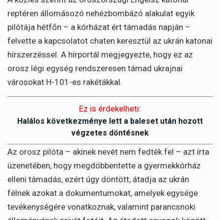
reptéren állomásozó nehézbombázó alakulat egyik
pilótája hétfőn – a kórházat ért támadás napján –
felvette a kapcsolatot chaten keresztül az ukrán katonai
hírszerzéssel. A hírportál megjegyezte, hogy ez az
orosz légi egység rendszeresen támad ukrajnai
városokat H-101-es rakétákkal.
Ez is érdekelheti:
Halálos következménye lett a baleset után hozott
végzetes döntésnek
Az orosz pilóta – akinek nevét nem fedték fel – azt írta
üzenetében, hogy megdöbbentette a gyermekkórház
elleni támadás, ezért úgy döntött, átadja az ukrán
félnek azokat a dokumentumokat, amelyek egysége
tevékenységére vonatkoznak, valamint parancsnoki