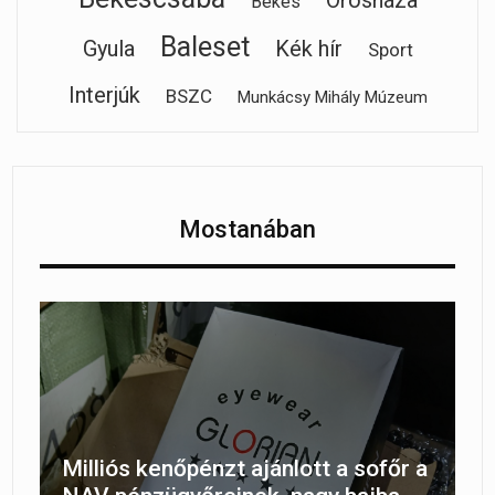
Békés
Baleset
Gyula
Kék hír
Sport
Interjúk
BSZC
Munkácsy Mihály Múzeum
Mostanában
Milliós kenőpénzt ajánlott a sofőr a