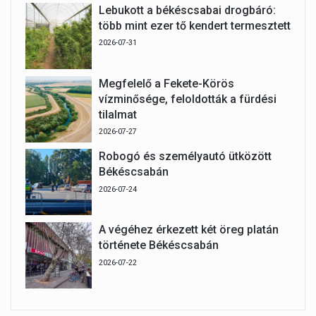
Lebukott a békéscsabai drogbáró:
több mint ezer tő kendert termesztett
2026-07-31
Megfelelő a Fekete-Körös
vízminősége, feloldották a fürdési
tilalmat
2026-07-27
Robogó és személyautó ütközött
Békéscsabán
2026-07-24
A végéhez érkezett két öreg platán
története Békéscsabán
2026-07-22