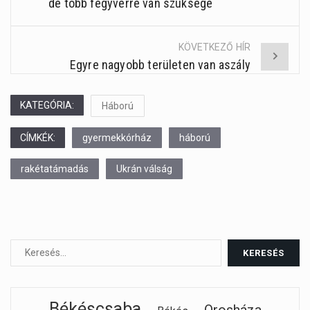
de több fegyverre van szüksége
navigation
KÖVETKEZŐ HÍR
Egyre nagyobb területen van aszály
KATEGÓRIA:
Háború
CÍMKÉK:
gyermekkórház
háború
rakétatámadás
Ukrán válság
Békéscsaba
Orosháza