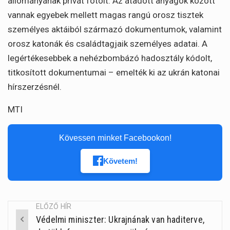
állományának privát fotóit. Az átadott anyagok között
vannak egyebek mellett magas rangú orosz tisztek
személyes aktáiból származó dokumentumok, valamint
orosz katonák és családtagjaik személyes adatai. A
legértékesebbek a nehézbombázó hadosztály kódolt,
titkosított dokumentumai – emelték ki az ukrán katonai
hírszerzésnél.
MTI
Kövessen minket Facebookon!
Követem!
ELŐZŐ HÍR
Védelmi miniszter: Ukrajnának van haditerve,
Post