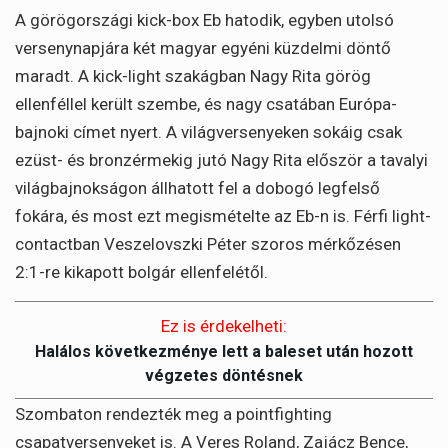
A görögországi kick-box Eb hatodik, egyben utolsó
versenynapjára két magyar egyéni küzdelmi döntő
maradt. A kick-light szakágban Nagy Rita görög
ellenféllel került szembe, és nagy csatában Európa-
bajnoki címet nyert. A világversenyeken sokáig csak
ezüst- és bronzérmekig jutó Nagy Rita először a tavalyi
világbajnokságon állhatott fel a dobogó legfelső
fokára, és most ezt megismételte az Eb-n is. Férfi light-
contactban Veszelovszki Péter szoros mérkőzésen
2:1-re kikapott bolgár ellenfelétől.
Ez is érdekelheti:
Halálos következménye lett a baleset után hozott
végzetes döntésnek
Szombaton rendezték meg a pointfighting
csapatversenyeket is. A Veres Roland, Zajácz Bence,