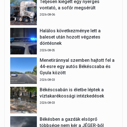
Teljesen kiégett egy nyerges
vontató, a sofőr megsérült
2026-08-06
Halálos következménye lett a
baleset után hozott végzetes
döntésnek
2026-08-05
Menetiránnyal szemben hajtott fel a
44-esre egy autós Békéscsaba és
Gyula között
2026-08-03
Békéscsabán is életbe léptek a
víztakarékossági intézkedések
2026-08-03
Békésben a gazdák elsöprő
többsége nem kér a JÉGER-ből