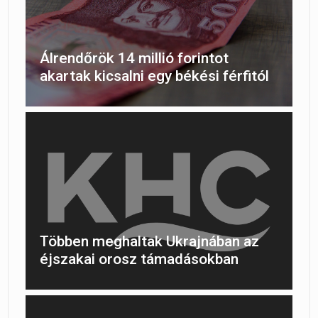
Álrendőrök 14 millió forintot
akartak kicsalni egy békési férfitól
Többen meghaltak Ukrajnában az
éjszakai orosz támadásokban