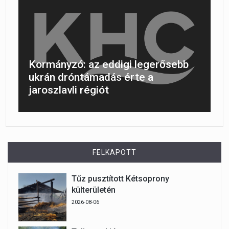
Kormányzó: az eddigi legerősebb
ukrán dróntámadás érte a
jaroszlavli régiót
FELKAPOTT
Tűz pusztított Kétsoprony
külterületén
2026-08-06