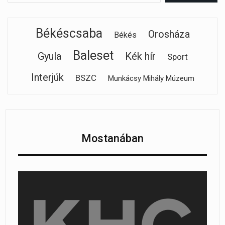
Békéscsaba
Orosháza
Békés
Baleset
Gyula
Kék hír
Sport
Interjúk
BSZC
Munkácsy Mihály Múzeum
Mostanában