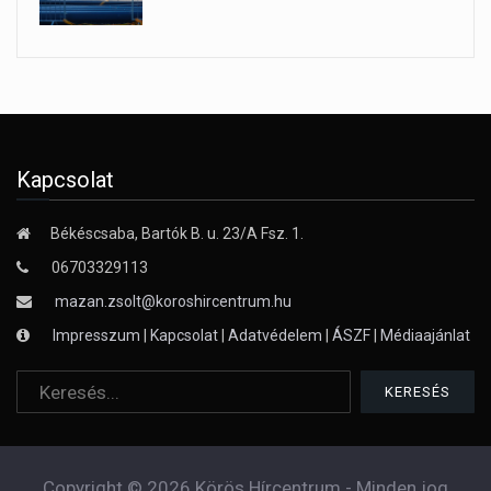
Kapcsolat
Békéscsaba, Bartók B. u. 23/A Fsz. 1.
06703329113
mazan.zsolt@koroshircentrum.hu
Impresszum
|
Kapcsolat
|
Adatvédelem
|
ÁSZF
|
Médiaajánlat
Copyright © 2026 Körös Hírcentrum - Minden jog