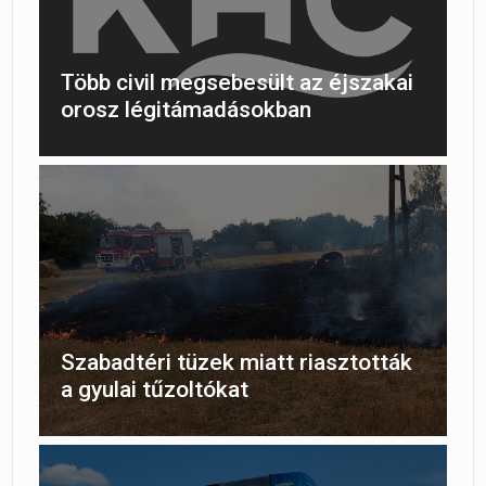
Több civil megsebesült az éjszakai
orosz légitámadásokban
Szabadtéri tüzek miatt riasztották
a gyulai tűzoltókat