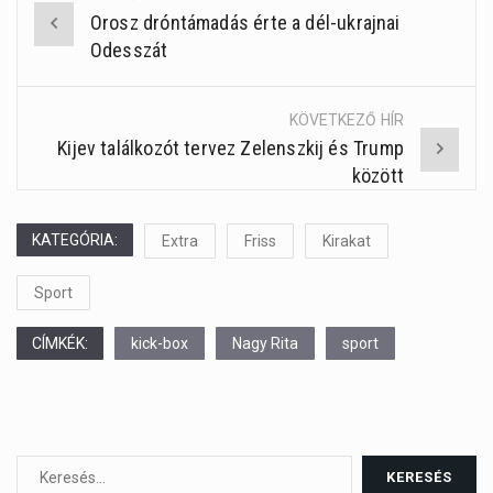
Orosz dróntámadás érte a dél-ukrajnai
Post
Odesszát
navigation
KÖVETKEZŐ HÍR
Kijev találkozót tervez Zelenszkij és Trump
között
KATEGÓRIA:
Extra
Friss
Kirakat
Sport
CÍMKÉK:
kick-box
Nagy Rita
sport