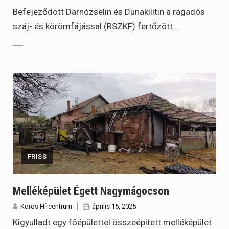
Befejeződött Darnózselin és Dunakilitin a ragadós
száj- és körömfájással (RSZKF) fertőzött…
FRISS
Melléképület Égett Nagymágocson
Körös Hírcentrum
április 15, 2025
Kigyulladt egy főépülettel összeépített melléképület