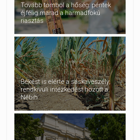
Tovább tombol a hőség: péntek
éjfélig marad a harmadfokú
riasztás
Békést is elérte a sáskaveszély,
rendkívüli intézkedést hozott a
Nébih