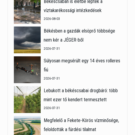
Békéscsabán is életbe léptek a
víztakarékossági intézkedések
2026-08-03
Békésben a gazdák elsöprő többsége
nem kér a JÉGER-ből
2026-07-31
Súlyosan megsérült egy 14 éves rolleres
fiú
2026-07-31
Lebukott a békéscsabai drogbáró: több
mint ezer tő kendert termesztett
2026-07-31
Megfelelő a Fekete-Körös vízminősége,
feloldották a fürdési tilalmat