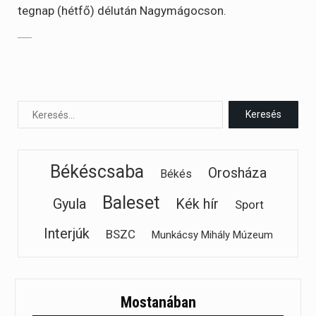
tegnap (hétfő) délután Nagymágocson.
Békéscsaba
Orosháza
Békés
Baleset
Gyula
Kék hír
Sport
Interjúk
BSZC
Munkácsy Mihály Múzeum
Mostanában