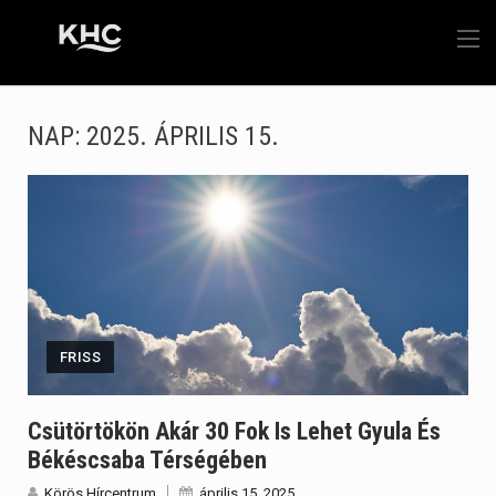
NAP:
2025. ÁPRILIS 15.
FRISS
Csütörtökön Akár 30 Fok Is Lehet Gyula És
Békéscsaba Térségében
Körös Hírcentrum
április 15, 2025