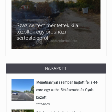
Száz sertést mentettek ki a
tűzoltók egy orosházi
sertéstelepről
FELKAPOTT
Menetiránnyal szemben hajtott fel a 44-
esre egy autós Békéscsaba és Gyula
között
2026-08-03