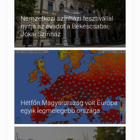
Nemzetközi színházi fesztivállal
nyitja az évadot a Békéscsabai
Jókai Színház
Hétfőn Magyarország volt Európa
egyik legmelegebb országa