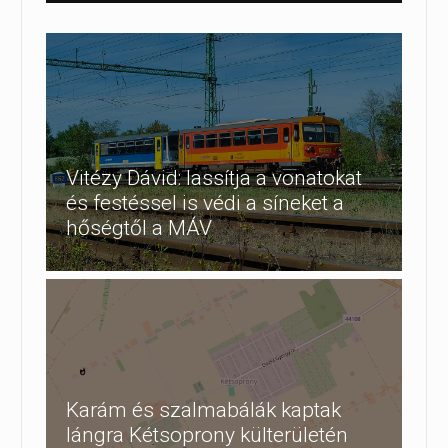
Vitézy Dávid: lassítja a vonatokat
és festéssel is védi a síneket a
hőségtől a MÁV
Karám és szalmabálák kaptak
lángra Kétsoprony külterületén