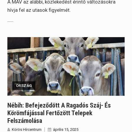
A MÁV az alábbi, közlekedést érintő változásokra
hívja fel az utasok figyelmét.
ORSZÁG
Nébih: Befejeződött A Ragadós Száj- És
Körömfájással Fertőzött Telepek
Felszámolása
Körös Hírcentrum
április 15, 2025