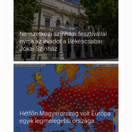
Nemzetközi színházi fesztivállal
nyitja az évadot a Békéscsabai
Jókai Színház
Hétfőn Magyarország volt Európa
egyik legmelegebb országa