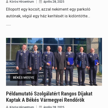
Körös Hírcentrum
április 28, 2025
Ellopott egy kocsit, azzal nekiment egy parkoló
autónak, végül egy ház kerítését is kidöntötte…
BÉKÉS MEGYE
Példamutató Szolgálatért Rangos Díjakat
Kaptak A Békés Vármegyei Rendőrök
Körös Hírcentrum
április 28, 2025