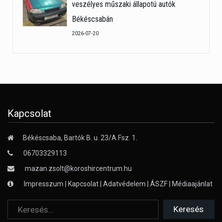
veszélyes műszaki állapotú autók
Békéscsabán
2026-07-20
Kapcsolat
Békéscsaba, Bartók B. u. 23/A Fsz. 1.
06703329113
mazan.zsolt@koroshircentrum.hu
Impresszum
|
Kapcsolat
|
Adatvédelem
|
ÁSZF
|
Médiaajánlat