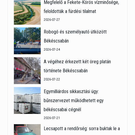
Megfelelő a Fekete-Körös vízminősége,
feloldották a fürdési tilalmat
2026-07-27
Robogó és személyautó ütközött
Békéscsabán
2026-07-24
A végéhez érkezett két öreg platán
története Békéscsabán
2026-07-22
Egymilliárdos sikkasztási ügy:
bűnszervezet működhetett egy
békéscsabai cégnél
2026-07-21
Lecsapott a rendőrség: sorra buktak le a