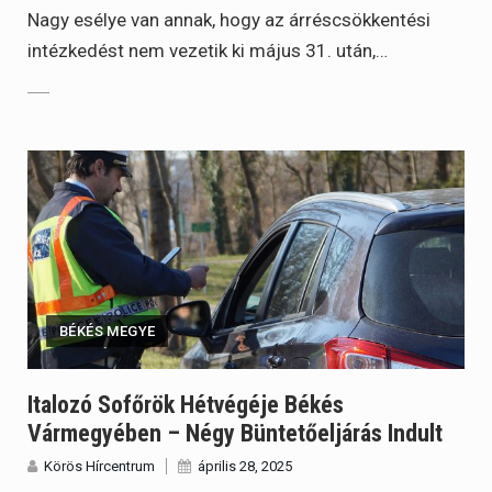
Nagy esélye van annak, hogy az árréscsökkentési
intézkedést nem vezetik ki május 31. után,…
BÉKÉS MEGYE
Italozó Sofőrök Hétvégéje Békés
Vármegyében – Négy Büntetőeljárás Indult
Körös Hírcentrum
április 28, 2025