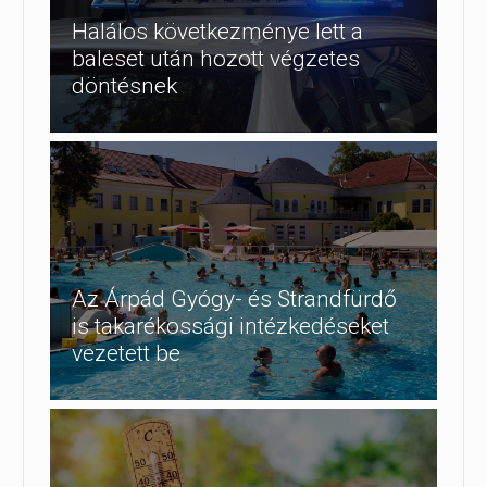
Halálos következménye lett a
baleset után hozott végzetes
döntésnek
Az Árpád Gyógy- és Strandfürdő
is takarékossági intézkedéseket
vezetett be