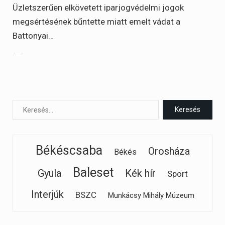
Üzletszerűen elkövetett iparjogvédelmi jogok
megsértésének bűntette miatt emelt vádat a
Battonyai…
Békéscsaba
Orosháza
Békés
Baleset
Gyula
Kék hír
Sport
Interjúk
BSZC
Munkácsy Mihály Múzeum