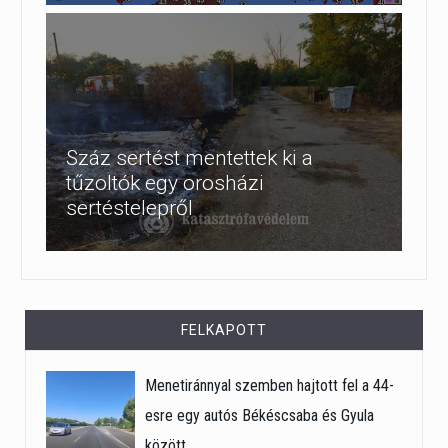
Száz sertést mentettek ki a
tűzoltók egy orosházi
sertéstelepről
FELKAPOTT
Menetiránnyal szemben hajtott fel a 44-
esre egy autós Békéscsaba és Gyula
között