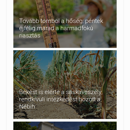
Tovább tombol a hőség: péntek
éjfélig marad a harmadfokú
riasztás
Békést is elérte a sáskaveszély,
rendkívüli intézkedést hozott a
Nébih