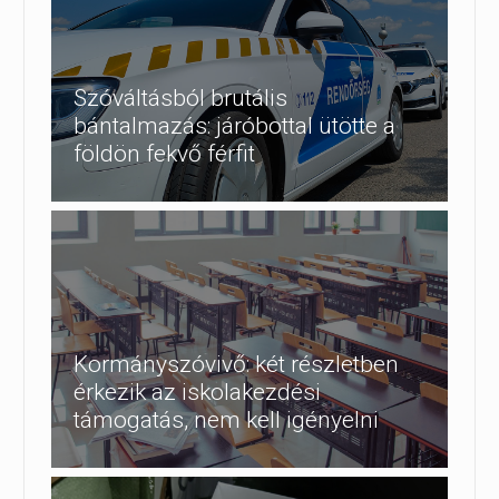
Szóváltásból brutális
bántalmazás: járóbottal ütötte a
földön fekvő férfit
Kormányszóvivő: két részletben
érkezik az iskolakezdési
támogatás, nem kell igényelni