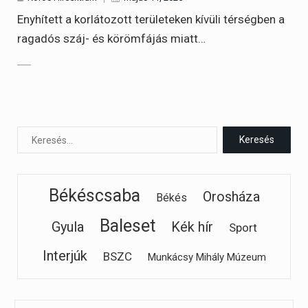
Enyhített a korlátozott területeken kívüli térségben a
ragadós száj- és körömfájás miatt…
Békéscsaba
Orosháza
Békés
Baleset
Gyula
Kék hír
Sport
Interjúk
BSZC
Munkácsy Mihály Múzeum