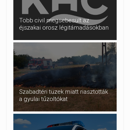
Több civil megsebesült az
éjszakai orosz légitámadásokban
Szabadtéri tüzek miatt riasztották
a gyulai tűzoltókat