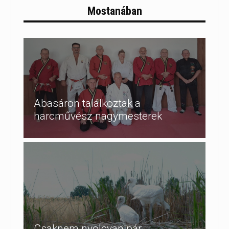
Mostanában
Abasáron találkoztak a
harcművész nagymesterek
Csaknem nyolcvan pár