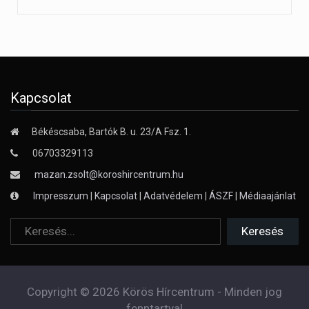
Kapcsolat
Békéscsaba, Bartók B. u. 23/A Fsz. 1.
06703329113
mazan.zsolt@koroshircentrum.hu
Impresszum
|
Kapcsolat
|
Adatvédelem
|
ÁSZF
|
Médiaajánlat
Copyright © 2026 Körös Hírcentrum - Minden jog
fenntartva!