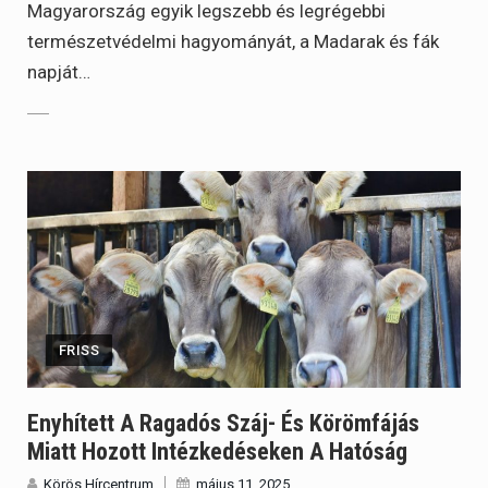
Magyarország egyik legszebb és legrégebbi
természetvédelmi hagyományát, a Madarak és fák
napját…
FRISS
Enyhített A Ragadós Száj- És Körömfájás
Miatt Hozott Intézkedéseken A Hatóság
Körös Hírcentrum
május 11, 2025