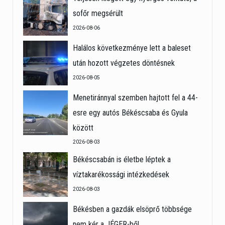
sofőr megsérült
2026-08-06
Halálos következménye lett a baleset
után hozott végzetes döntésnek
2026-08-05
Menetiránnyal szemben hajtott fel a 44-
esre egy autós Békéscsaba és Gyula
között
2026-08-03
Békéscsabán is életbe léptek a
víztakarékossági intézkedések
2026-08-03
Békésben a gazdák elsöprő többsége
nem kér a JÉGER-ből