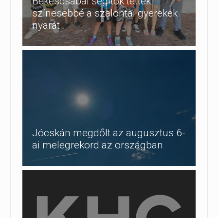
Békéscsabai segítők tették
színesebbé a szalontai gyerekek
nyarát
Jócskán megdőlt az augusztus 6-
ai melegrekord az országban