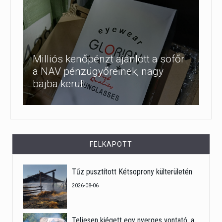
Milliós kenőpénzt ajánlott a sofőr
a NAV pénzügyőreinek, nagy
bajba került
FELKAPOTT
Tűz pusztított Kétsoprony külterületén
2026-08-06
Teljesen kiégett egy nyerges vontató, a