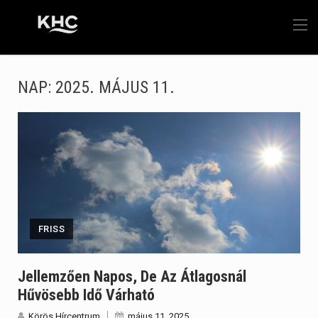
NAP:
2025. MÁJUS 11.
FRISS
Jellemzően Napos, De Az Átlagosnál
Hűvösebb Idő Várható
Körös Hírcentrum
május 11, 2025