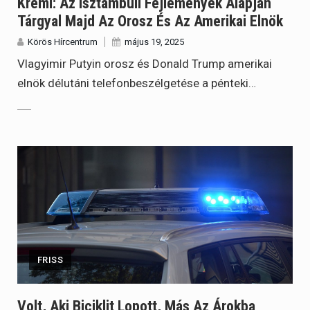
Kreml: Az Isztambuli Fejlemények Alapján
Tárgyal Majd Az Orosz És Az Amerikai Elnök
Körös Hírcentrum
május 19, 2025
Vlagyimir Putyin orosz és Donald Trump amerikai
elnök délutáni telefonbeszélgetése a pénteki…
FRISS
Volt, Aki Biciklit Lopott, Más Az Árokba