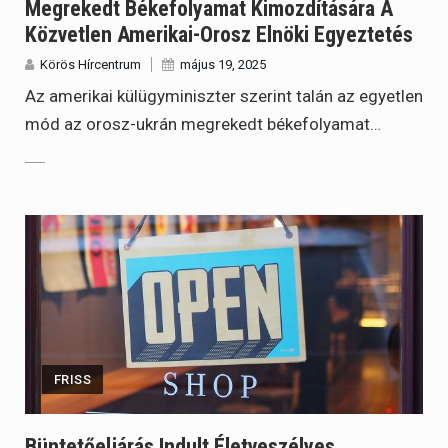
Megrekedt Békefolyamat Kimozdítására A
Közvetlen Amerikai-Orosz Elnöki Egyeztetés
Körös Hírcentrum
május 19, 2025
Az amerikai külügyminiszter szerint talán az egyetlen
mód az orosz-ukrán megrekedt békefolyamat…
FRISS
Büntetőeljárás Indult Életveszélyes