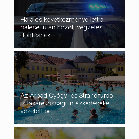
Halálos következménye lett a
baleset után hozott végzetes
döntésnek
Az Árpád Gyógy- és Strandfürdő
is takarékossági intézkedéseket
vezetett be