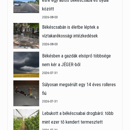
esre egy autós Békéscsaba és Gyula
között
2026-08-03
Békéscsabán is életbe léptek a
víztakarékossági intézkedések
2026-08-03
Békésben a gazdák elsöprő többsége
nem kér a JÉGER-ből
2026-07-31
Súlyosan megsérült egy 14 éves rolleres
fiú
2026-07-31
Lebukott a békéscsabai drogbáró: több
mint ezer tő kendert termesztett