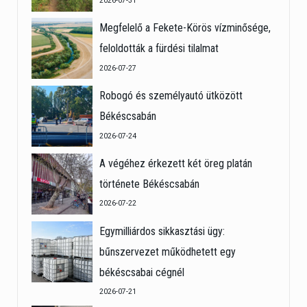
2026-07-31
Megfelelő a Fekete-Körös vízminősége,
feloldották a fürdési tilalmat
2026-07-27
Robogó és személyautó ütközött
Békéscsabán
2026-07-24
A végéhez érkezett két öreg platán
története Békéscsabán
2026-07-22
Egymilliárdos sikkasztási ügy:
bűnszervezet működhetett egy
békéscsabai cégnél
2026-07-21