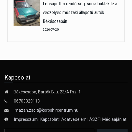
Lecsapott a rendőrség: sorra buktak le a
veszélyes műszaki állapotú autók
Békéscsabán
2026-07-20
Kapcsolat
Békéscsaba, Bartók B. u. 23/A Fsz. 1.
06703329113
mazan.zsolt@koroshircentrum.hu
Impresszum
|
Kapcsolat
|
Adatvédelem
|
ÁSZF
|
Médiaajánlat