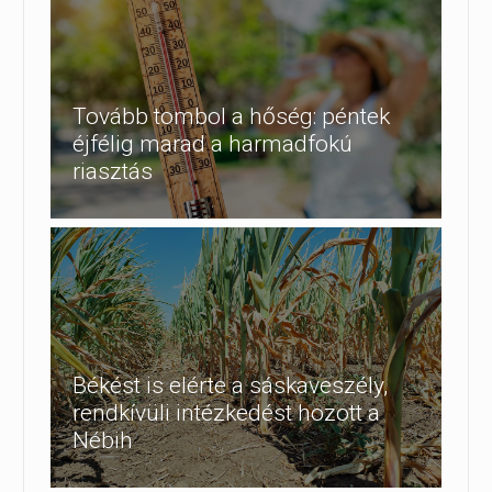
Tovább tombol a hőség: péntek
éjfélig marad a harmadfokú
riasztás
Békést is elérte a sáskaveszély,
rendkívüli intézkedést hozott a
Nébih