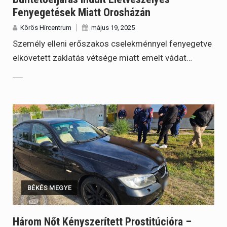
Fenyegetések Miatt Orosházán
Körös Hírcentrum
május 19, 2025
Személy elleni erőszakos cselekménnyel fenyegetve
elkövetett zaklatás vétsége miatt emelt vádat…
BÉKÉS MEGYE
Három Nőt Kényszerített Prostitúcióra –