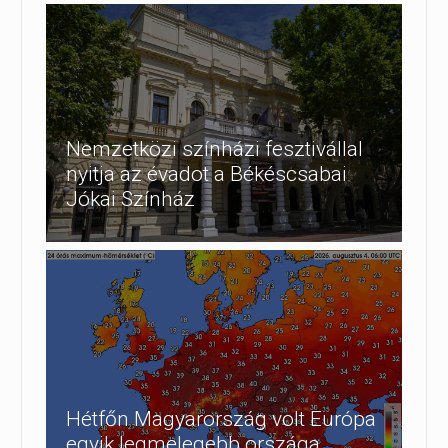
Nemzetközi színházi fesztivállal
nyitja az évadot a Békéscsabai
Jókai Színház
Hétfőn Magyarország volt Európa
egyik legmelegebb országa