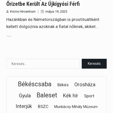
Őrizetbe Került Az Újkígyósi Férfi
Körös Hírcentrum
május 19, 2025
Hazánkban és Németországban is prostituáltként
kellett dolgoznia azoknak a fiatal nőknek, akiket…
Békéscsaba
Orosháza
Békés
Baleset
Gyula
Kék hír
Sport
Interjúk
BSZC
Munkácsy Mihály Múzeum