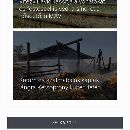
Vitézy Dávid: lassítja a vonatokat
és festéssel is védi a síneket a
hőségtől a MÁV
Karám és szalmabálák kaptak
lángra Kétsoprony külterületén
FELKAPOTT