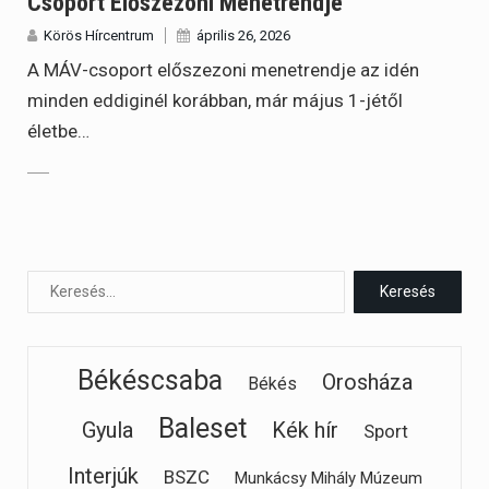
Csoport Előszezoni Menetrendje
Körös Hírcentrum
április 26, 2026
A MÁV-csoport előszezoni menetrendje az idén
minden eddiginél korábban, már május 1-jétől
életbe…
Békéscsaba
Orosháza
Békés
Baleset
Gyula
Kék hír
Sport
Interjúk
BSZC
Munkácsy Mihály Múzeum