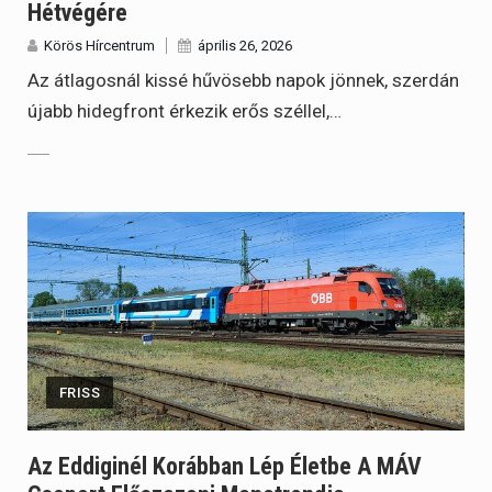
Hétvégére
Körös Hírcentrum
április 26, 2026
Az átlagosnál kissé hűvösebb napok jönnek, szerdán
újabb hidegfront érkezik erős széllel,…
FRISS
Az Eddiginél Korábban Lép Életbe A MÁV