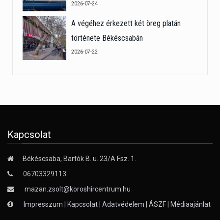
2026-07-24
A végéhez érkezett két öreg platán
története Békéscsabán
2026-07-22
Kapcsolat
Békéscsaba, Bartók B. u. 23/A Fsz. 1.
06703329113
mazan.zsolt@koroshircentrum.hu
Impresszum
|
Kapcsolat
|
Adatvédelem
|
ÁSZF
|
Médiaajánlat