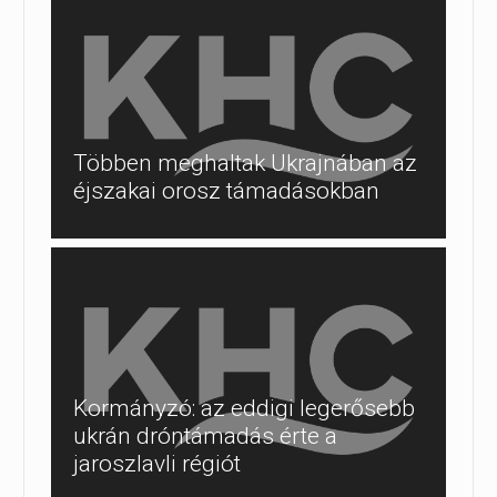
Többen meghaltak Ukrajnában az
éjszakai orosz támadásokban
Kormányzó: az eddigi legerősebb
ukrán dróntámadás érte a
jaroszlavli régiót