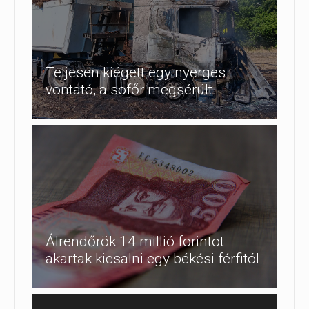
Teljesen kiégett egy nyerges
vontató, a sofőr megsérült
Álrendőrök 14 millió forintot
akartak kicsalni egy békési férfitól