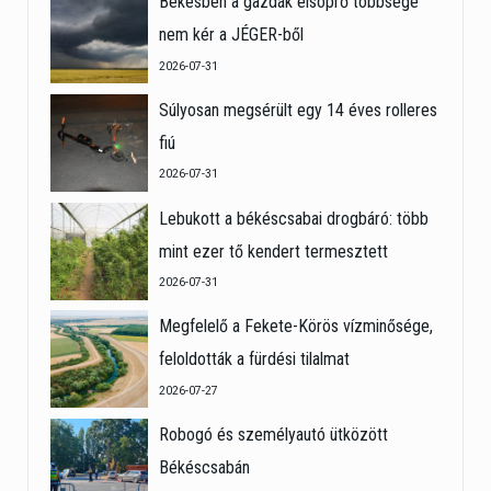
Békésben a gazdák elsöprő többsége
nem kér a JÉGER-ből
2026-07-31
Súlyosan megsérült egy 14 éves rolleres
fiú
2026-07-31
Lebukott a békéscsabai drogbáró: több
mint ezer tő kendert termesztett
2026-07-31
Megfelelő a Fekete-Körös vízminősége,
feloldották a fürdési tilalmat
2026-07-27
Robogó és személyautó ütközött
Békéscsabán